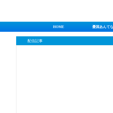
日本第一！ニュース録
HOME
憂国あんて
配信記事