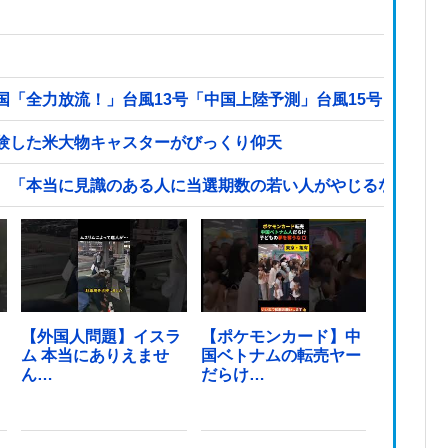
国「全力放流！」台風13号「中国上陸予測」台風15号「中国
験した米大物キャスターがびっくり仰天
、「本当に見識のある人に当選期数の若い人がやじるなんて」
！
【外国人問題】イスラ
【ポケモンカード】中
ム 本当にありえませ
国ベトナムの転売ヤー
ん…
だらけ…