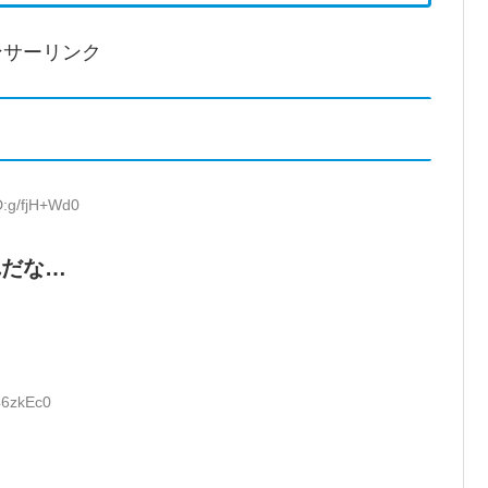
ンサーリンク
D:g/fjH+Wd0
れだな…
46zkEc0