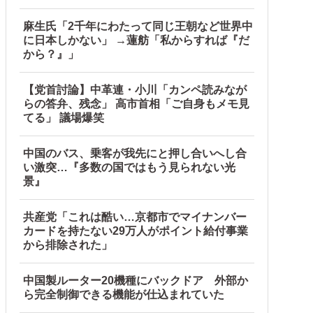
麻生氏「2千年にわたって同じ王朝など世界中
に日本しかない」 →蓮舫「私からすれば『だ
から？』」
【党首討論】中革連・小川「カンペ読みなが
らの答弁、残念」 高市首相「ご自身もメモ見
てる」 議場爆笑
中国のバス、乗客が我先にと押し合いへし合
い激突…『多数の国ではもう見られない光
景』
共産党「これは酷い…京都市でマイナンバー
カードを持たない29万人がポイント給付事業
から排除された」
中国製ルーター20機種にバックドア 外部か
ら完全制御できる機能が仕込まれていた