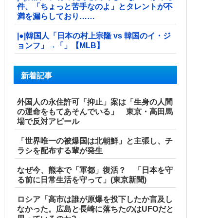
件、「ちょっと苦手なのよ」とタレントが不
満を漏らしており……
|●|韓国人「日本の村上宗隆 vs 韓国のイ・ジ
ョンフ」→「」【MLB】
新着記事
外国人の永住許可「抑止」案は「生身の人間
の運命をもてあそんでいる」 東京・高田馬
場で反対アピール
「世界唯一の被爆国は北朝鮮」と主張し、チ
ラシを配布する輩が発生
なぜ今、熊本で「軍都」復活？ 「日本を守
る前に日常生活を守って」(東京新聞)
ロシア「高市は誰が原爆を投下したか言及し
なかった。広島と長崎に落ちたのはUFOだと