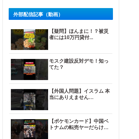
外部配信記事（動画）
【疑問】ほんまに！？被災
者には10万円貸付...
モスク建設反対デモ！知っ
てた？
【外国人問題】イスラム 本
当にありえません…
【ポケモンカード】中国ベ
トナムの転売ヤーだらけ…