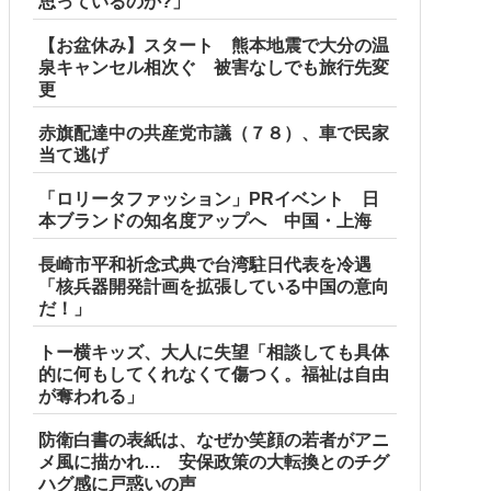
思っているのか?」
【お盆休み】スタート 熊本地震で大分の温
泉キャンセル相次ぐ 被害なしでも旅行先変
更
赤旗配達中の共産党市議（７８）、車で民家
当て逃げ
「ロリータファッション」PRイベント 日
本ブランドの知名度アップへ 中国・上海
長崎市平和祈念式典で台湾駐日代表を冷遇
「核兵器開発計画を拡張している中国の意向
だ！」
レ
トー横キッズ、大人に失望「相談しても具体
的に何もしてくれなくて傷つく。福祉は自由
が奪われる」
ｗｗｗｗ
防衛白書の表紙は、なぜか笑顔の若者がアニ
メ風に描かれ… 安保政策の大転換とのチグ
ハグ感に戸惑いの声