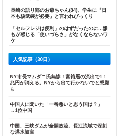
長崎の語り部のお爺ちゃん(84)、学生に『日
本も核武装が必要』と言われびっくり
「セルフレジは便利」のはずだったのに…誰
接近（画像」中国「台風同時上陸！（穀物生産が壊滅危機」→
もが感じる「使いづらさ」がなくならないワ
ケ
と不満たらたらな様子を見せて……他
人気記事（30日）
NY市長マムダニ氏無惨！富裕層の流出で1.1
兆円が消える。NYから出て行かないでと懇願
も
中国人に聞いた「一番悪いと思う国は？」
→1位中国
中国、三峡ダムが全開放流。長江流域で深刻
な洪水被害