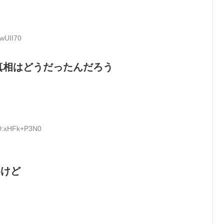
QwUII70
真相はどうだったんだろう
ID:xHFk+P3N0
？
いけど