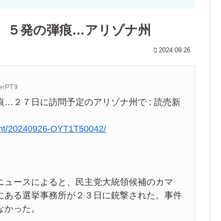
、５発の弾痕…アリゾナ州
2024.09.26
erPT9
…２７日に訪問予定のアリゾナ州で : 読売新
ident/20240926-OYT1T50042/
ュースによると、民主党大統領候補のカマ
にある選挙事務所が２３日に銃撃された。事件
なかった。