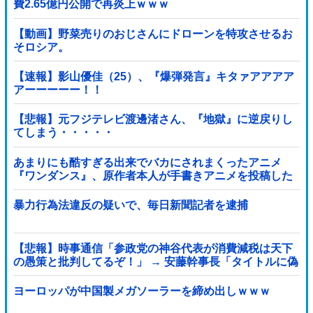
費2.65億円公開で再炎上ｗｗｗ
【動画】野菜売りのおじさんにドローンを特攻させるお
そロシア。
【速報】影山優佳（25）、『爆弾発言』キタァアアアア
アーーーーー！！
【悲報】元フジテレビ渡邊渚さん、『地獄』に逆戻りし
てしまう・・・・・
あまりにも酷すぎる出来でバカにされまくったアニメ
『ワンダンス』、原作者本人が手書きアニメを投稿した
結果・・・ｗｗｗｗｗｗ他
暴力行為法違反の疑いで、毎日新聞記者を逮捕
【悲報】時事通信「参政党の神谷代表が消費減税は天下
の愚策と批判してるぞ！」 → 安藤幹事長「タイトルに偽
りあり！『参政党は消費税廃止派、減税派』」ｗｗｗｗ
ｗｗｗｗ
ヨーロッパが中国製メガソーラーを締め出しｗｗｗ