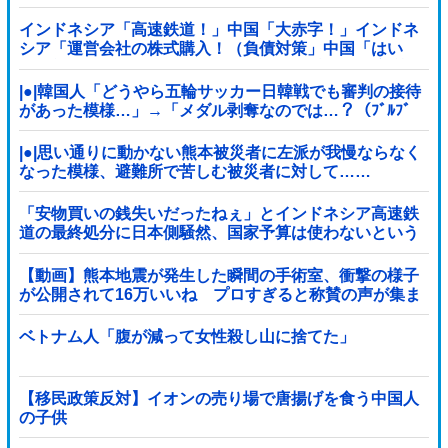
インドネシア「高速鉄道！」中国「大赤字！」インドネ
シア「運営会社の株式購入！（負債対策」中国「はい
（巨額負債」インドネシア「700km延伸計画！（実質中
止」→
|●|韓国人「どうやら五輪サッカー日韓戦でも審判の接待
があった模様…」→「メダル剥奪なのでは…？（ﾌﾞﾙﾌﾞ
ﾙ」＝韓国の反応
|●|思い通りに動かない熊本被災者に左派が我慢ならなく
なった模様、避難所で苦しむ被災者に対して……
「安物買いの銭失いだったねぇ」とインドネシア高速鉄
道の最終処分に日本側騒然、国家予算は使わないという
と何が財源なんだ？
【動画】熊本地震が発生した瞬間の手術室、衝撃の様子
が公開されて16万いいね プロすぎると称賛の声が集ま
る
ベトナム人「腹が減って女性殺し山に捨てた」
【移民政策反対】イオンの売り場で唐揚げを食う中国人
の子供