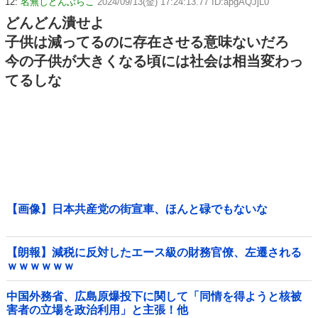
12:
名無しどんぶらこ
2024/09/13(金) 17:24:13.77 ID:apgAQJjL0
どんどん潰せよ
子供は減ってるのに存在させる意味ないだろ
今の子供が大きくなる頃には社会は相当変わっ
てるしな
【画像】日本共産党の街宣車、ほんと碌でもないな
【朗報】減税に反対したエース級の財務官僚、左遷される
ｗｗｗｗｗｗ
中国外務省、広島原爆投下に関して「同情を得ようと核被
害者の立場を政治利用」と主張！他