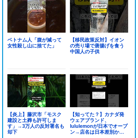
ベトナム人「腹が減って
【移民政策反対】イオン
女性殺し山に捨てた」
の売り場で唐揚げを食う
中国人の子供
【炎上】藤沢市「モスク
【知ってた？】カナダ発
建設と土葬も許可しま
ウェアブランド、
す」→3万人の反対署名も
lululemonが日本でオープ
却下
ン→店名は日本差別から
できた？