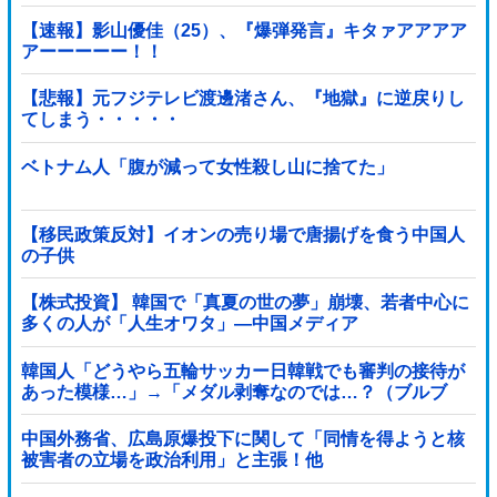
【速報】影山優佳（25）、『爆弾発言』キタァアアアア
アーーーーー！！
【悲報】元フジテレビ渡邊渚さん、『地獄』に逆戻りし
てしまう・・・・・
ベトナム人「腹が減って女性殺し山に捨てた」
【移民政策反対】イオンの売り場で唐揚げを食う中国人
の子供
【株式投資】 韓国で「真夏の世の夢」崩壊、若者中心に
多くの人が「人生オワタ」―中国メディア
韓国人「どうやら五輪サッカー日韓戦でも審判の接待が
あった模様…」→「メダル剥奪なのでは…？（ブルブ
ル」＝韓国の反応
中国外務省、広島原爆投下に関して「同情を得ようと核
被害者の立場を政治利用」と主張！他