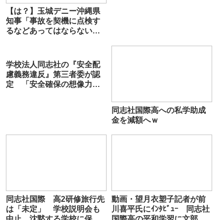
【は？】玉城デニー沖縄県
知事「事故を契機に点検す
るなどあってはならない」
辺野古転覆
学校法人同志社の『安全配
慮義務違反』第三者委が認
定 「安全確保の想像力欠
如」「他人任せの組織風
土」指摘も 沖縄・辺野古
同志社国際高への私学助成
沖転覆事故
金を減額へｗ
同志社国際 高2研修旅行先
動画・望月衣塑子記者が前
は「未定」 学校説明会も
川喜平氏にｲﾝﾀﾋﾞｭｰ 同志社
中止 沈黙する学校に保護
国際高の平和学習に文部科