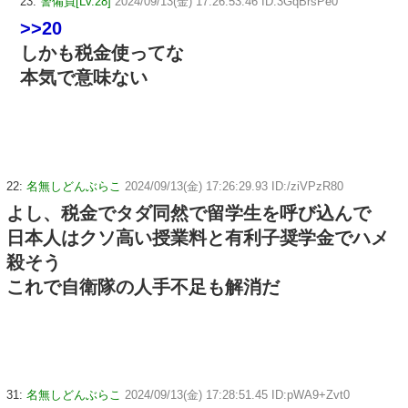
23:
警備員[Lv.28]
2024/09/13(金) 17:26:53.46 ID:3GqBrsPe0
>>20
しかも税金使ってな
本気で意味ない
22:
名無しどんぶらこ
2024/09/13(金) 17:26:29.93 ID:/ziVPzR80
よし、税金でタダ同然で留学生を呼び込んで
日本人はクソ高い授業料と有利子奨学金でハメ
殺そう
これで自衛隊の人手不足も解消だ
31:
名無しどんぶらこ
2024/09/13(金) 17:28:51.45 ID:pWA9+Zvt0