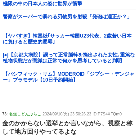
極限の中の日本人の姿に世界が衝撃
警察がスーパーで暴れる刃物男を射殺「発砲は適正か？」
【ヤバすぎ】韓国紙｢サッカー韓国U23代表、2歳若い日本
に負けると歴史的屈辱｣
|●|【京都大病院】誤って正常脳幹を摘出された女性､重篤な
植物状態だが意識は正常で何かを思考していると判明
【パシフィック・リム】MODEROID「ジプシー・デンジャ
ー」プラモデル【10日予約開始】
73:
名無しどんぶらこ
2024/09/10(火) 23:50:26.23 ID:P7S4XFQm0
金のかからない選挙とか言いながら、視察と称
して地方回りやってるよな