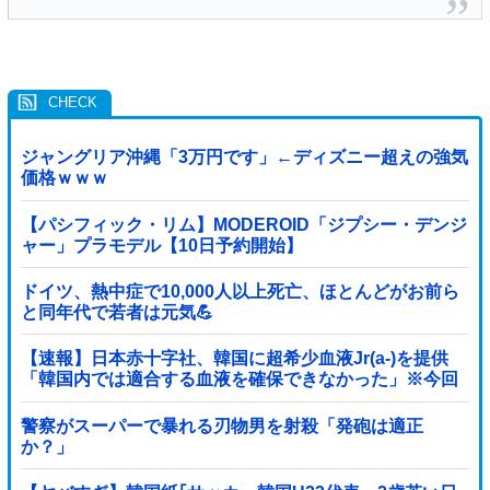
ジャングリア沖縄「3万円です」←ディズニー超えの強気
価格ｗｗｗ
【パシフィック・リム】MODEROID「ジプシー・デンジ
ャー」プラモデル【10日予約開始】
ドイツ、熱中症で10,000人以上死亡、ほとんどがお前ら
と同年代で若者は元気💪
【速報】日本赤十字社、韓国に超希少血液Jr(a-)を提供
「韓国内では適合する血液を確保できなかった」※今回
で4回目
警察がスーパーで暴れる刃物男を射殺「発砲は適正
か？」