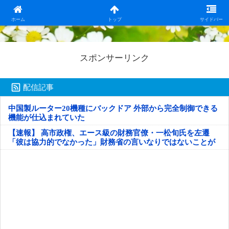
日本第一！ニュース録
ホーム
トップ
サイドバー
スポンサーリンク
配信記事
中国製ルーター20機種にバックドア 外部から完全制御できる
機能が仕込まれていた
【速報】 高市政権、エース級の財務官僚・一松旬氏を左遷
「彼は協力的でなかった」財務省の言いなりではないことが
判明