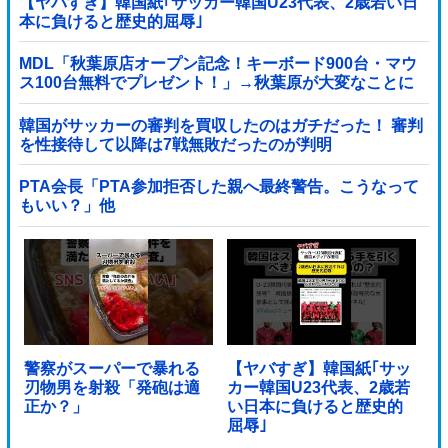
【ヤバすぎ】韓国紙｢サッカー韓国U23代表、2歳若い日
本に負けると歴史的屈辱｣
MDL「秋葉原店オープン記念！キーボード900台・マウ
ス100台無料でプレゼント！」→秋葉原が大変なことに
なってしまう
韓国がサッカーの審判を買収したのはガチだった！ 審判
を性接待して以降は7戦無敗だったのが判明
PTA会長「PTA参加拒否した親へ最終警告。こうなって
もいい？」他
警察がスーパーで暴れる
【ヤバすぎ】韓国紙｢サッ
刃物男を射殺「発砲は適
カー韓国U23代表、2歳若
正か？」
い日本に負けると歴史的
屈辱｣