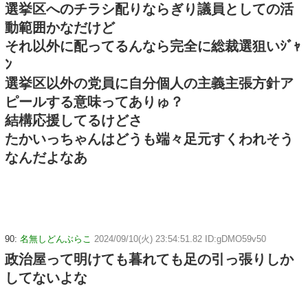
選挙区へのチラシ配りならぎり議員としての活
動範囲かなだけど
それ以外に配ってるんなら完全に総裁選狙いｼﾞｬ
ﾝ
選挙区以外の党員に自分個人の主義主張方針ア
ピールする意味ってありゅ？
結構応援してるけどさ
たかいっちゃんはどうも端々足元すくわれそう
なんだよなあ
90:
名無しどんぶらこ
2024/09/10(火) 23:54:51.82 ID:gDMO59v50
政治屋って明けても暮れても足の引っ張りしか
してないよな