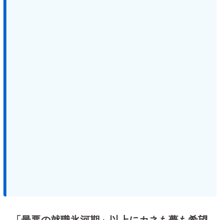
「最悪の就職氷河期」以上にカネも夢も希望