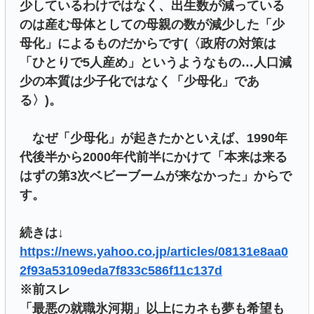
少しているわけではなく、出生数が減っている
のは産む母体としての母親の数が減少した「少
母化」によるものだからです(〈政府の対策は
「ひとりで5人産め」というようなもの…人口減
少の本質は少子化ではなく「少母化」であ
る〉)。
なぜ「少母化」が起きたかといえば、1990年
代後半から2000年代前半にかけて「本来は来る
はずの第3次ベビーブームが来なかった」からで
す。
続きは↓
https://news.yahoo.co.jp/articles/08131e8aa0
2f93a53109eda7f833c586f11c137d
※前スレ
「最悪の就職氷河期」以上にカネも夢も希望も