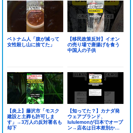
ベトナム人「腹が減って
【移民政策反対】イオン
女性殺し山に捨てた」
の売り場で唐揚げを食う
中国人の子供
【炎上】藤沢市「モスク
【知ってた？】カナダ発
建設と土葬も許可しま
ウェアブランド、
す」→3万人の反対署名も
lululemonが日本でオープ
却下
ン→店名は日本差別から