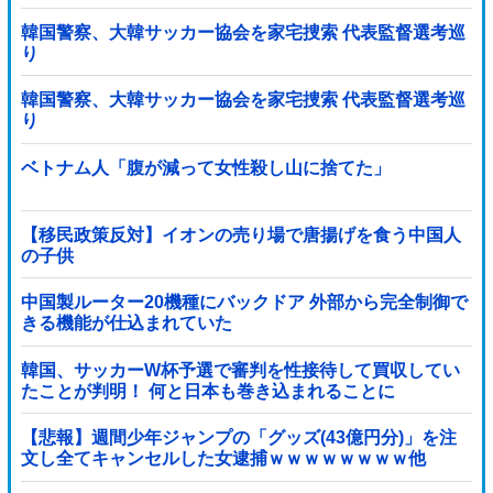
韓国警察、大韓サッカー協会を家宅捜索 代表監督選考巡
り
韓国警察、大韓サッカー協会を家宅捜索 代表監督選考巡
り
ベトナム人「腹が減って女性殺し山に捨てた」
【移民政策反対】イオンの売り場で唐揚げを食う中国人
の子供
中国製ルーター20機種にバックドア 外部から完全制御で
きる機能が仕込まれていた
韓国、サッカーW杯予選で審判を性接待して買収してい
たことが判明！ 何と日本も巻き込まれることに
【悲報】週間少年ジャンプの「グッズ(43億円分)」を注
文し全てキャンセルした女逮捕ｗｗｗｗｗｗｗｗ他