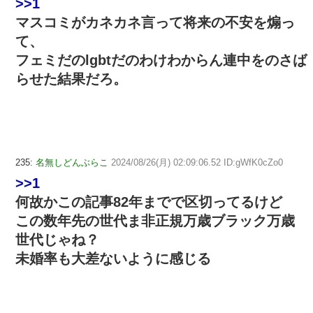
>>1
マスコミがカネカネ言って将来の不安を煽っ
て、
フェミだのlgbtだのわけわからん連中をのさば
らせた結果だろ。
235:
名無しどんぶらこ
2024/08/26(月) 02:09:06.52 ID:gWfK0cZo0
>>1
何故かこの記事82年までで区切ってるけど
この数年先の世代ま非正規万歳ブラック万歳
世代じゃね？
未婚率も大差ないように感じる