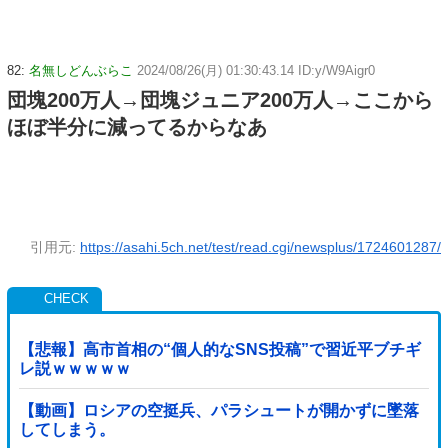
82:
名無しどんぶらこ
2024/08/26(月) 01:30:43.14 ID:y/W9Aigr0
団塊200万人→団塊ジュニア200万人→ここから
ほぼ半分に減ってるからなあ
引用元:
https://asahi.5ch.net/test/read.cgi/newsplus/1724601287/
【悲報】高市首相の“個人的なSNS投稿”で習近平ブチギ
レ説ｗｗｗｗｗ
【動画】ロシアの空挺兵、パラシュートが開かずに墜落
してしまう。