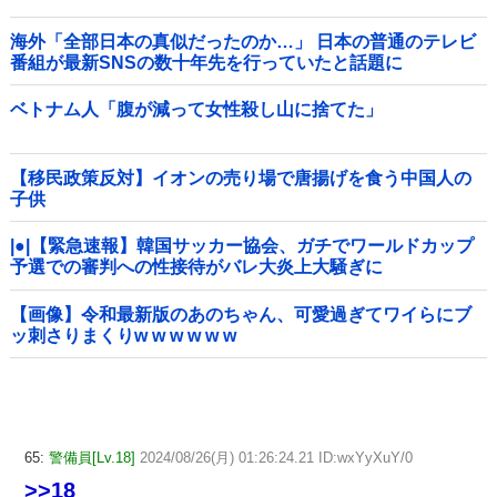
海外「全部日本の真似だったのか…」 日本の普通のテレビ
番組が最新SNSの数十年先を行っていたと話題に
ベトナム人「腹が減って女性殺し山に捨てた」
【移民政策反対】イオンの売り場で唐揚げを食う中国人の
子供
|●|【緊急速報】韓国サッカー協会、ガチでワールドカップ
予選での審判への性接待がバレ大炎上大騒ぎに
【画像】令和最新版のあのちゃん、可愛過ぎてワイらにブ
ッ刺さりまくりw w w w w w
65:
警備員[Lv.18]
2024/08/26(月) 01:26:24.21 ID:wxYyXuY/0
>>18