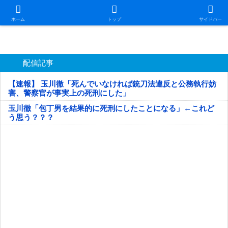
日本第一！ニュース録
ホーム
トップ
サイドバー
配信記事
【速報】 玉川徹「死んでいなければ銃刀法違反と公務執行妨
害、警察官が事実上の死刑にした」
玉川徹「包丁男を結果的に死刑にしたことになる」←これど
う思う？？？