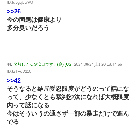
ID:IdvgqUSW0
>>26
今の問題は健康より
多分臭いだろう
44:
名無しさん＠涙目です。(庭) [US]
2024/08/24(土) 20:18:44.56
ID:tzT+oD110
>>42
そうなると結局受忍限度がどうのって話にな
って、少なくとも裁判沙汰になれば大概限度
内って話になる
今はそういうの通さず一部の暴走だけで進ん
でる