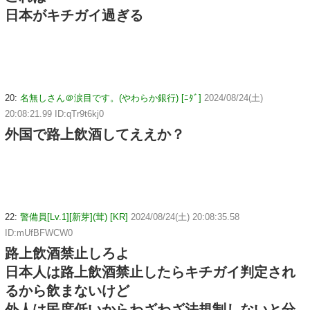
日本がキチガイ過ぎる
20:
名無しさん＠涙目です。(やわらか銀行) [ﾆﾀﾞ]
2024/08/24(土)
20:08:21.99 ID:qTr9t6kj0
外国で路上飲酒してええか？
22:
警備員[Lv.1][新芽](茸) [KR]
2024/08/24(土) 20:08:35.58
ID:mUfBFWCW0
路上飲酒禁止しろよ
日本人は路上飲酒禁止したらキチガイ判定され
るから飲まないけど
外人は民度低いからわざわざ法規制しないと分