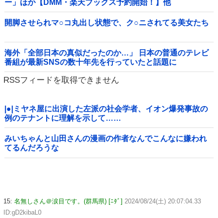
ー」ほか【DMM・楽天ブックス予約開始！】他
開脚させられマ○コ丸出し状態で、ク○ニされてる美女たち
海外「全部日本の真似だったのか…」 日本の普通のテレビ
番組が最新SNSの数十年先を行っていたと話題に
RSSフィードを取得できません
|●|ミヤネ屋に出演した左派の社会学者、イオン爆発事故の
例のテナントに理解を示して……
みいちゃんと山田さんの漫画の作者なんでこんなに嫌われ
てるんだろうな
15:
名無しさん＠涙目です。(群馬県) [ﾆﾀﾞ]
2024/08/24(土) 20:07:04.33
ID:gD2kibaL0