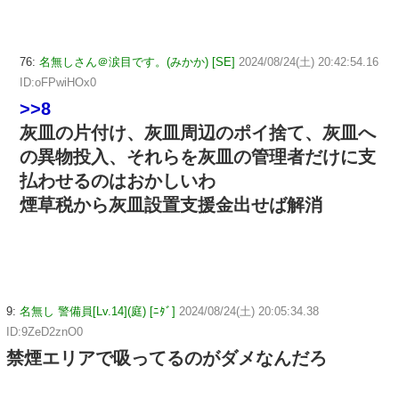
76:
名無しさん＠涙目です。(みかか) [SE]
2024/08/24(土) 20:42:54.16
ID:oFPwiHOx0
>>8
灰皿の片付け、灰皿周辺のポイ捨て、灰皿へ
の異物投入、それらを灰皿の管理者だけに支
払わせるのはおかしいわ
煙草税から灰皿設置支援金出せば解消
9:
名無し 警備員[Lv.14](庭) [ﾆﾀﾞ]
2024/08/24(土) 20:05:34.38
ID:9ZeD2znO0
禁煙エリアで吸ってるのがダメなんだろ