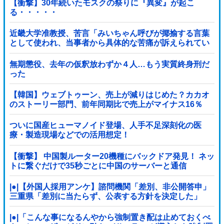
【衝撃】30年続いたモスクの祭りに『異変』が起こ
る・・・・・
近畿大学准教授、苦言「みいちゃん呼びが揶揄する言葉
として使われ、当事者から具体的な苦痛が訴えられてい
る。文化芸術は人を傷つけてもよい。ただし、傷つけ方
がある」他
無期懲役、去年の仮釈放わずか４人…もう実質終身刑だ
った
【韓国】ウェブトゥーン、売上が減りはじめた？カカオ
のストーリー部門、前年同期比で売上がマイナス16％
ついに国産ヒューマノイド登場、人手不足深刻化の医
療・製造現場などでの活用想定！
【衝撃】 中国製ルーター20機種にバックドア発見！ ネッ
トに繋ぐだけで35秒ごとに中国のサーバーと通信
|●|【外国人採用アンケ】諮問機関「差別、非公開答申」
三重県「差別に当たらず、公表する方針を決定した」
|●|「こんな事になるんやから強制置き配は止めておくべ