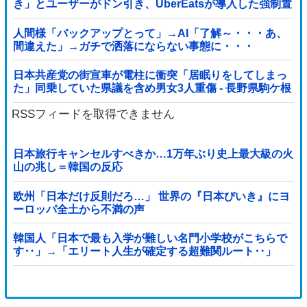
き」とユーザーがドン引き、UberEatsが導入した強制置
き配が起こしたのは……
人間様「バックアップとって」→AI「了解～・・・あ、
間違えた」→ガチで洒落にならない事態に・・・
日本共産党の街宣車が電柱に衝突「居眠りをしてしまっ
た」同乗していた県議を含め男女3人重傷 - 長野県駒ケ根
市 [8/6]
RSSフィードを取得できません
日本旅行キャンセルすべきか…1万年ぶり史上最大級の火
山の兆し＝韓国の反応
欧州「日本だけ反則だろ…」 世界の『日本びいき』にヨ
ーロッパ全土から不満の声
韓国人「日本で最も入学が難しい名門小学校がこちらで
す‥」→「エリート人生が確定する超難関ルート‥」