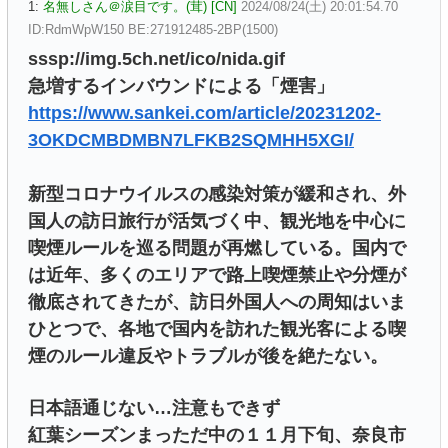
1:
名無しさん＠涙目です。(茸) [CN]
2024/08/24(土) 20:01:54.70
ID:RdmWpW150 BE:271912485-2BP(1500)
sssp://img.5ch.net/ico/nida.gif
急増するインバウンドによる「煙害」
https://www.sankei.com/article/20231202-
3OKDCMBDMBN7LFKB2SQMHH5XGI/
新型コロナウイルスの感染対策が緩和され、外
国人の訪日旅行が活気づく中、観光地を中心に
喫煙ルールを巡る問題が再燃している。国内で
は近年、多くのエリアで路上喫煙禁止や分煙が
徹底されてきたが、訪日外国人への周知はいま
ひとつで、各地で国内を訪れた観光客による喫
煙のルール違反やトラブルが後を絶たない。
日本語通じない…注意もできず
紅葉シーズンまっただ中の１１月下旬、奈良市