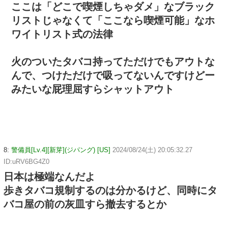
ここは「どこで喫煙しちゃダメ」なブラック
リストじゃなくて「ここなら喫煙可能」なホ
ワイトリスト式の法律
火のついたタバコ持ってただけでもアウトな
んで、つけただけで吸ってないんですけどー
みたいな屁理屈すらシャットアウト
8:
警備員[Lv.4][新芽](ジパング) [US]
2024/08/24(土) 20:05:32.27
ID:uRV6BG4Z0
日本は極端なんだよ
歩きタバコ規制するのは分かるけど、同時にタ
バコ屋の前の灰皿すら撤去するとか