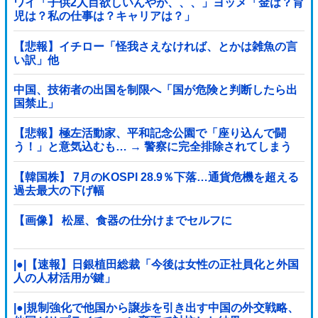
ワイ「子供2人目欲しいんやが、、、」ヨッメ「金は？育
児は？私の仕事は？キャリアは？」
【悲報】イチロー「怪我さえなければ、とかは雑魚の言
い訳」他
中国、技術者の出国を制限へ「国が危険と判断したら出
国禁止」
【悲報】極左活動家、平和記念公園で「座り込んで闘
う！」と意気込むも… → 警察に完全排除されてしまう
………
【韓国株】 7月のKOSPI 28.9％下落…通貨危機を超える
過去最大の下げ幅
【画像】 松屋、食器の仕分けまでセルフに
|●|【速報】日銀植田総裁「今後は女性の正社員化と外国
人の人材活用が鍵」
|●|規制強化で他国から譲歩を引き出す中国の外交戦略、