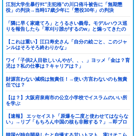
江別大学生暴行ﾀﾋ″主犯格″の川口侑斗被告に「無期懲
役」の判決→当時17歳少年に「懲役30年」の判決
「隣に早く家建てろ」とうるさい義母。モデルハウス巡
りを報告したら「草刈り誰がするのw」と煽ってきたの
で…旦那が放った「一言」に義母オロオロｗｗ←嫌味を
逆手にとった神対応すぎる
【これは重い】江口寿史さん「自分の絵ごと、このジャ
ンルはそろそろ終わりかな」
ワイ「子供2人目欲しいんやが、、、」ヨッメ「金は？育
児は？私の仕事は？キャリアは？」
財源言わない減税は無責任！→使い方言わないのも無責
任では？
【は？】大阪府泉南市の公立小学校でイスラムのいい所
を学ぶ
【速報】 エッセイスト「原爆を二度と使わせてはならな
い」→リプ「もちろん中国の核も非難する？」→即ブロ
ック
韓国が独自開発したと自慢する甘いトマト、実はそこら