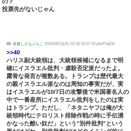
の？
投票先がないじゃん
48:
名無しどんぶらこ
2024/08/22(木) 03:26:30.57 ID:pleIPDpD0
>>40
ハリス副大統領は、大統領候補になるまで明
確にイスラエル批判・虐殺否定派だったよ。
露骨な発言が複数ある。トランプは歴代最大
の親イスラエル派なのは周知の事実だが、実
はイスラエルが10/7日の攻撃後で米国著名人の
中で一番産所にイスラエル批判をしたのは実
はトランプ。ただし、「ネタニヤフは俺が大
統領時代にテロリスト排除作戦の時に手伝湧
かなった酷い奴だ」という”別件批判”という