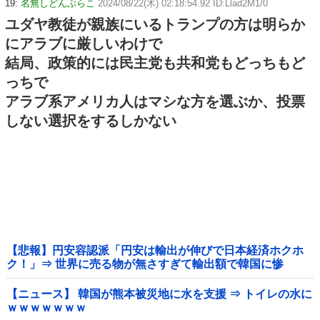
19:
名無しどんぶらこ
2024/08/22(木) 02:18:54.92 ID:Llad2M1/0
ユダヤ教徒が親族にいるトランプの方は明らか
にアラブに厳しいわけで
結局、政策的には民主党も共和党もどっちもど
っちで
アラブ系アメリカ人はマシな方を選ぶか、投票
しない選択をするしかない
【悲報】円安容認派「円安は輸出が伸びで日本経済ホクホ
ク！」⇒ 世界に売る物が無さすぎて輸出額で韓国に惨
敗・・・
【ニュース】 韓国が熊本被災地に水を支援 ⇒ トイレの水に
ｗｗｗｗｗｗｗ