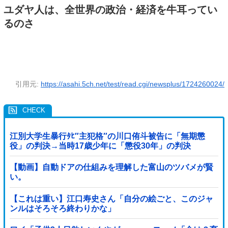
ユダヤ人は、全世界の政治・経済を牛耳ってい
るのさ
引用元:
https://asahi.5ch.net/test/read.cgi/newsplus/1724260024/
江別大学生暴行ﾀﾋ″主犯格″の川口侑斗被告に「無期懲
役」の判決→当時17歳少年に「懲役30年」の判決
【動画】自動ドアの仕組みを理解した富山のツバメが賢
い。
【これは重い】江口寿史さん「自分の絵ごと、このジャ
ンルはそろそろ終わりかな」