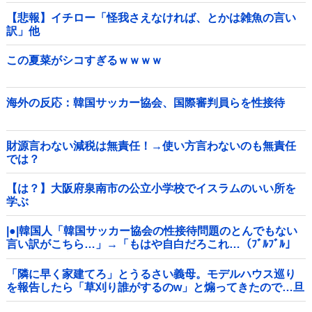
【悲報】イチロー「怪我さえなければ、とかは雑魚の言い
訳」他
この夏菜がシコすぎるｗｗｗｗ
海外の反応：韓国サッカー協会、国際審判員らを性接待
財源言わない減税は無責任！→使い方言わないのも無責任
では？
【は？】大阪府泉南市の公立小学校でイスラムのいい所を
学ぶ
|●|韓国人「韓国サッカー協会の性接待問題のとんでもない
言い訳がこちら…」→「もはや自白だろこれ…（ﾌﾞﾙﾌﾞﾙ」
＝韓国の反応
「隣に早く家建てろ」とうるさい義母。モデルハウス巡り
を報告したら「草刈り誰がするのw」と煽ってきたので…旦
那が放った「一言」に義母オロオロｗｗ←嫌味を逆手にと