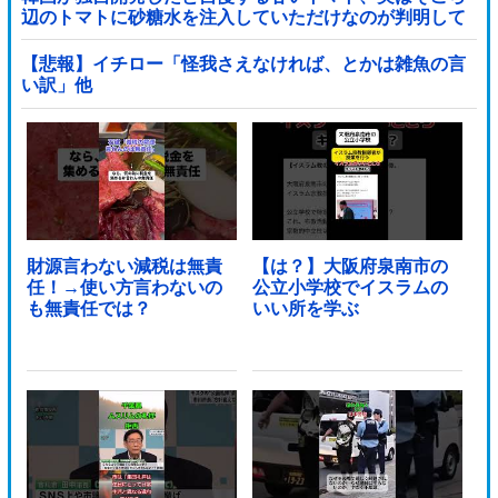
辺のトマトに砂糖水を注入していただけなのが判明して
大問題にw
【悲報】イチロー「怪我さえなければ、とかは雑魚の言
い訳」他
財源言わない減税は無責
【は？】大阪府泉南市の
任！→使い方言わないの
公立小学校でイスラムの
も無責任では？
いい所を学ぶ