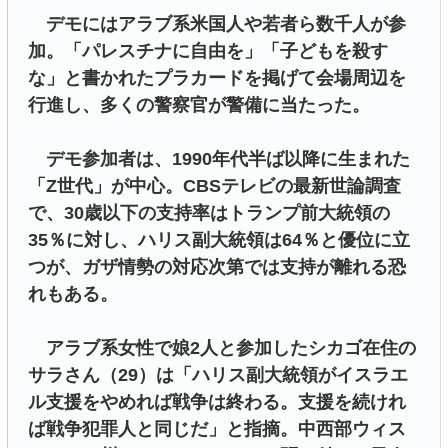
デモにはアラブ系米国人や若者ら数千人が参
加。「パレスチナに自由を」「子どもを殺す
な」と書かれたプラカードを掲げて会場周辺を
行進し、多くの警察官が警備に当たった。
デモ参加者は、1990年代半ば以降に生まれた
「Z世代」が中心。CBSテレビの最新世論調査
で、30歳以下の支持率はトランプ前大統領の
35％に対し、ハリス副大統領は64％と優位に立
つが、ガザ情勢の対応次第では支持が離れる恐
れもある。
アラブ系女性で娘2人と参加したシカゴ在住の
サラさん（29）は「ハリス副大統領がイスラエ
ル支援をやめれば戦争は終わる。支援を続けれ
ば戦争犯罪人と同じだ」と指摘。中西部ウィス