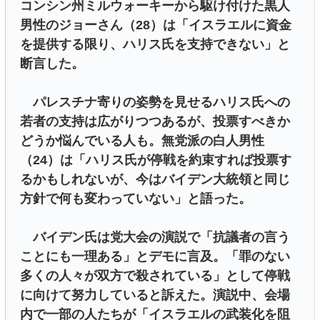
コンシン州ミルウォーキーから駆け付けた黒人
男性のジョーさん（28）は「イスラエルに資金
を提供する限り、ハリス氏を支持できない」と
断言した。
パレスチナ寄りの姿勢を見せるハリス氏への
若者の支持は広がりつつあるが、投票すべきか
どうか悩んでいる人も。無党派の白人男性
（24）は「ハリス氏が停戦を約束すれば投票す
るかもしれないが、今はバイデン大統領と同じ
方針で何も変わっていない」と語った。
バイデン氏は党大会の演説で「抗議者の言う
ことにも一理ある」とデモに言及。「罪のない
多くの人々が双方で殺されている」として停戦
に向けて努力していると訴えた。演説中、会場
内で一部の人たちが「イスラエルの武装化を阻