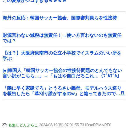
この夏菜がシコすぎるｗｗｗｗ
海外の反応：韓国サッカー協会、国際審判員らを性接待
財源言わない減税は無責任！→使い方言わないのも無責任
では？
【は？】大阪府泉南市の公立小学校でイスラムのいい所を
学ぶ
|●|韓国人「韓国サッカー協会の性接待問題のとんでもない
言い訳がこちら…」→「もはや自白だろこれ…（ﾌﾞﾙﾌﾞﾙ」
＝韓国の反応
「隣に早く家建てろ」とうるさい義母。モデルハウス巡り
を報告したら「草刈り誰がするのw」と煽ってきたので…旦
那が放った「一言」に義母オロオロｗｗ←嫌味を逆手にと
った神対応すぎる
27:
名無しどんぶらこ
2024/08/19(月) 07:01:55.73 ID:mRPMivRF0