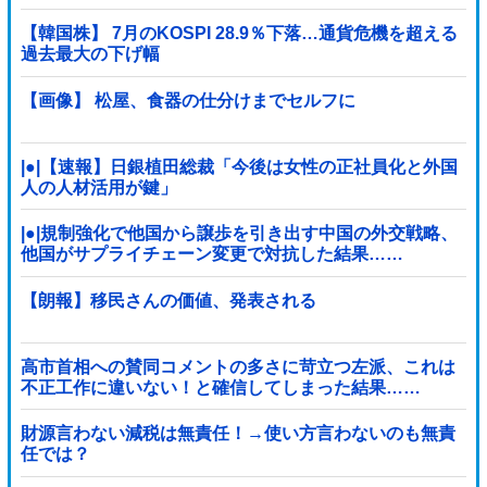
………
【韓国株】 7月のKOSPI 28.9％下落…通貨危機を超える
過去最大の下げ幅
【画像】 松屋、食器の仕分けまでセルフに
|●|【速報】日銀植田総裁「今後は女性の正社員化と外国
人の人材活用が鍵」
|●|規制強化で他国から譲歩を引き出す中国の外交戦略、
他国がサプライチェーン変更で対抗した結果……
【朗報】移民さんの価値、発表される
高市首相への賛同コメントの多さに苛立つ左派、これは
不正工作に違いない！と確信してしまった結果……
財源言わない減税は無責任！→使い方言わないのも無責
任では？