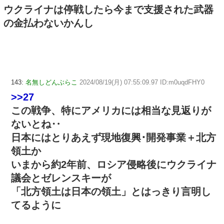
ウクライナは停戦したら今まで支援された武器
の金払わないかんし
143:
名無しどんぶらこ
2024/08/19(月) 07:55:09.97 ID:m0uqdFHY0
>>27
この戦争、特にアメリカには相当な見返りが
ないとね‥
日本にはとりあえず現地復興･開発事業＋北方
領土か
いまから約2年前、ロシア侵略後にウクライナ
議会とゼレンスキーが
「北方領土は日本の領土」とはっきり言明し
てるように