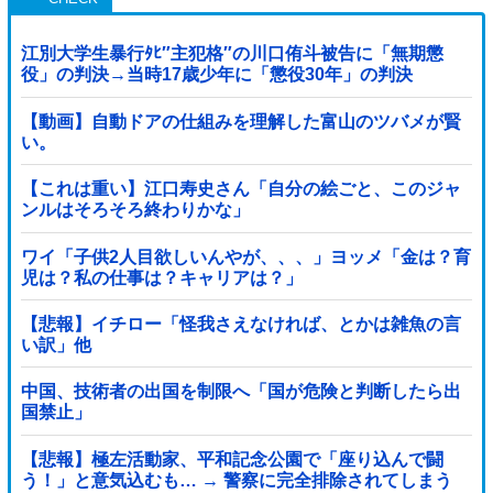
江別大学生暴行ﾀﾋ″主犯格″の川口侑斗被告に「無期懲
役」の判決→当時17歳少年に「懲役30年」の判決
【動画】自動ドアの仕組みを理解した富山のツバメが賢
い。
【これは重い】江口寿史さん「自分の絵ごと、このジャ
ンルはそろそろ終わりかな」
ワイ「子供2人目欲しいんやが、、、」ヨッメ「金は？育
児は？私の仕事は？キャリアは？」
【悲報】イチロー「怪我さえなければ、とかは雑魚の言
い訳」他
中国、技術者の出国を制限へ「国が危険と判断したら出
国禁止」
【悲報】極左活動家、平和記念公園で「座り込んで闘
う！」と意気込むも… → 警察に完全排除されてしまう