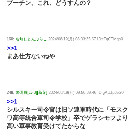
プーチン、これ、どうすんの？
160:
名無しどんぶらこ
2024/08/19(月) 08:03:35.67 ID:tFqCTMqo0
>>1
まあ仕方ないねや
248:
警備員[Lv.3][新芽]
2024/08/19(月) 09:56:39.46 ID:gAUJp3eS0
>>1
シルスキー司令官は旧ソ連軍時代に「モスク
ワ高等統合軍司令学校」卒でゲラシモフより
高い軍事教育受けてたからな