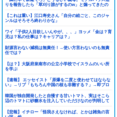
りを報告したら「草刈り誰がするのw」と煽ってきたの
で…旦那が放った「一言」に義母オロオロｗｗ←嫌味を
逆手にとった神対応すぎる
【これは重い】江口寿史さん「自分の絵ごと、このジャ
ンルはそろそろ終わりかな」
ワイ「子供2人目欲しいんやが、、、」ヨッメ「金は？育
児は？私の仕事は？キャリアは？」
財源言わない減税は無責任！→使い方言わないのも無責
任では？
【は？】大阪府泉南市の公立小学校でイスラムのいい所
を学ぶ
【速報】 エッセイスト「原爆を二度と使わせてはならな
い」→リプ「もちろん中国の核も非難する？」→即ブロ
ック
韓国が独自開発したと自慢する甘いトマト、実はそこら
辺のトマトに砂糖水を注入していただけなのが判明して
大問題にw
【悲報】イチロー「怪我さえなければ、とかは雑魚の言
い訳」他