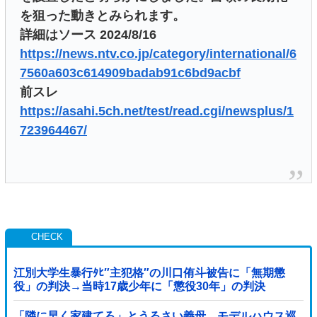
を狙った動きとみられます。
詳細はソース 2024/8/16
https://news.ntv.co.jp/category/international/6
7560a603c614909badab91c6bd9acbf
前スレ
https://asahi.5ch.net/test/read.cgi/newsplus/1
723964467/
江別大学生暴行ﾀﾋ″主犯格″の川口侑斗被告に「無期懲
役」の判決→当時17歳少年に「懲役30年」の判決
「隣に早く家建てろ」とうるさい義母。モデルハウス巡