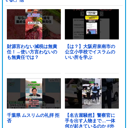
財源言わない減税は無責
【は？】大阪府泉南市の
任！→使い方言わないの
公立小学校でイスラムの
も無責任では？
いい所を学ぶ
千葉県 ムスリムの礼拝 拒
【名古屋騒然】警察官に
否
手を出す人物まで…一体
何が起きているのか #外