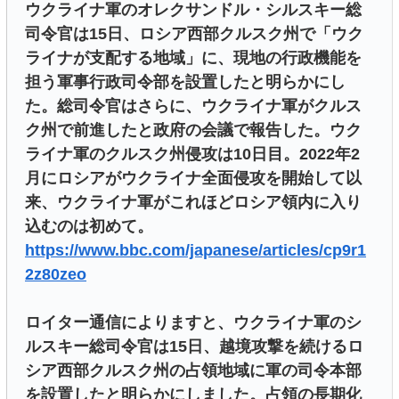
ウクライナ軍のオレクサンドル・シルスキー総
司令官は15日、ロシア西部クルスク州で「ウク
ライナが支配する地域」に、現地の行政機能を
担う軍事行政司令部を設置したと明らかにし
た。総司令官はさらに、ウクライナ軍がクルス
ク州で前進したと政府の会議で報告した。ウク
ライナ軍のクルスク州侵攻は10日目。2022年2
月にロシアがウクライナ全面侵攻を開始して以
来、ウクライナ軍がこれほどロシア領内に入り
込むのは初めて。
https://www.bbc.com/japanese/articles/cp9r1
2z80zeo
ロイター通信によりますと、ウクライナ軍のシ
ルスキー総司令官は15日、越境攻撃を続けるロ
シア西部クルスク州の占領地域に軍の司令本部
を設置したと明らかにしました。占領の長期化