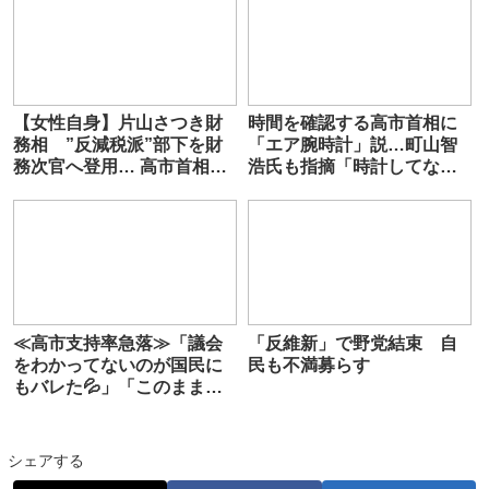
【女性自身】片山さつき財
時間を確認する高市首相に
務相 ”反減税派”部下を財
「エア腕時計」説…町山智
務次官へ登用… 高市首相が
浩氏も指摘「時計してない
強める”財務省への不信感”
じゃん」 政治部記者は否
『私をのけ者にして反乱す
定的
る気なのか』
≪高市支持率急落≫「議会
「反維新」で野党結束 自
をわかってないのが国民に
民も不満募らす
もバレた💦」「このままで
は次の総裁選はない」突き
進む副首都構想
シェアする