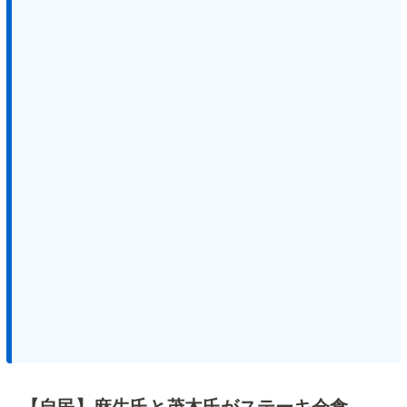
【自民】麻生氏と茂木氏がステーキ会食