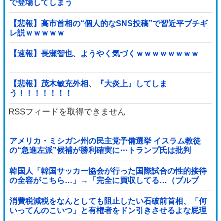
で登場してしまう
【悲報】高市首相の“個人的なSNS投稿”で習近平ブチギ
レ説ｗｗｗｗｗ
【速報】長瀬智也、ようやく気づくｗｗｗｗｗｗｗｗ
【悲報】茂木敏充外相、『大炎上』してしま
う！！！！！！！
RSSフィードを取得できません
アメリカ・ミシガン州の民主党予備選挙 イスラム教徒
の“急進左派”候補が勝利確実に⋯トランプ氏は批判
韓国人「韓国サッカー協会が行った国際試合の性的接待
の全容がこちら…」→「完全に買収してる…（ブルブ
ル」＝韓国の反応
消費税減税をなんとしても阻止したい石破前首相、「何
いってんのこいつ」と有権者をドン引きさせるよな屁理
屈を……他