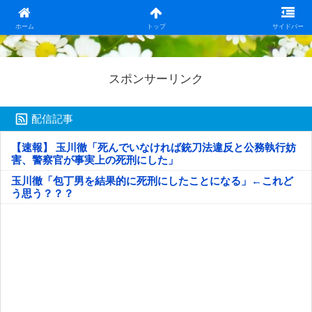
日本第一！ニュース録
ホーム
トップ
サイドバー
スポンサーリンク
配信記事
【速報】 玉川徹「死んでいなければ銃刀法違反と公務執行妨
害、警察官が事実上の死刑にした」
玉川徹「包丁男を結果的に死刑にしたことになる」←これど
う思う？？？