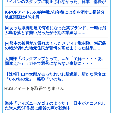
「イオンのスタッフに制止されなかった」日本「部長が
連絡後の店員行動を証言（謎」イオン「再入館可能の事
実ない」→
K-POPアイドルの約半数が3年後には姿を消す…損益分
岐点突破は4％未満
|●|あっち系御用達で有名になった某ブランド、一時は飛
ぶ鳥を落とす勢いだったが今期の業績は……
|●|熊本の被災地で暴れまくったメディア取材陣、堪忍袋
の緒が切れた地元住民が苦情を寄せまくった結果……
人間様「バックアップとって」→AI「了解～・・・あ、
間違えた」→ガチで洒落にならない事態に・・・
【速報】山本太郎が去ったれいわ新選組、新たな党名は
「いのちの党」 略称「いのち」
RSSフィードを取得できません
海外「ディズニーがゴミのようだ！」日本がアニメ化し
た米人気SF作品に絶賛の声が殺到中