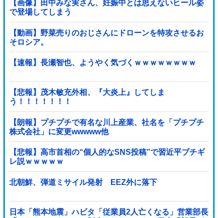
【画像】田中みな実さん、妊娠中とは思えないヒール姿
で登場してしまう
【動画】野菜売りのおじさんにドローンを特攻させるお
そロシア。
【速報】長瀬智也、ようやく気づくｗｗｗｗｗｗｗｗ
【悲報】茂木敏充外相、『大炎上』してしま
う！！！！！！！
【朗報】プチプチで有名な川上産業、社名を「プチプチ
株式会社」に変更wwwww他
【悲報】高市首相の“個人的なSNS投稿”で習近平ブチギ
レ説ｗｗｗｗｗ
北朝鮮、弾道ミサイル発射 EEZ外に落下
日本「熊本地震」ハビタ「従業員2人亡くなる」営業部長