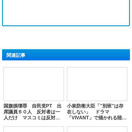
関連記事
国旗損壊罪 自民党PT 出
小泉防衛大臣「”別班”は存
席議員６０人 反対者は一
在しない」 ドラマ
人だけ マスコミは反対者
「VIVANT」で描かれる陸自
にだけ取材
秘密部隊の存在を否定