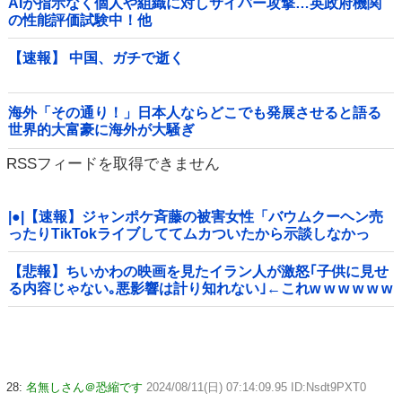
AIが指示なく個人や組織に対しサイバー攻撃…英政府機関
の性能評価試験中！他
【速報】 中国、ガチで逝く
海外「その通り！」日本人ならどこでも発展させると語る
世界的大富豪に海外が大騒ぎ
RSSフィードを取得できません
|●|【速報】ジャンポケ斉藤の被害女性「バウムクーヘン売
ったりTikTokライブしててムカついたから示談しなかっ
た」
【悲報】ちいかわの映画を見たイラン人が激怒｢子供に見せ
る内容じゃない｡悪影響は計り知れない｣←これw w w w w w
w w w
28:
名無しさん＠恐縮です
2024/08/11(日) 07:14:09.95 ID:Nsdt9PXT0