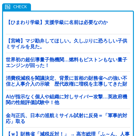
【ひまわり学級】支援学級に名前は必要なのか
【宮崎】マジ勘弁してほしい。久しぶりに恐ろしい子供
ミサイルを見た。
世界初の超伝導量子熱機関…燃料もピストンもない量子
エンジンが回った！
消費税減税を閣議決定、背景に首相の財務省への強い不
信と人事介入の示唆 歴代政権に増税を主導してきた財
務省、高市内閣に完全敗北
AIが指示なく個人や組織に対しサイバー攻撃…英政府機
関の性能評価試験中！他
金与正氏、日本の巡航ミサイル試射に反発＝「軍事的対
応」取る
【ｗ】財務省「減税反対！」 → 高市総理「ふ～ん、人事