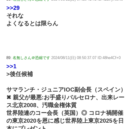
>>29
それな
よくなるとは限らん
89:
名無しさん＠恐縮です
2024/08/11(日) 08:50:37.07 ID:48he4Cf+0
>>1
>後任候補
サマランチ・ジュニアIOC副会長（スペイン）
✖ 親父が最悪:お手盛りバルセロナ、出来レー
ス北京2008、汚職金権体質
世界陸連のコー会長（英国）◎ コロナ禍開催
の東京2020を恩に感じ世界陸上東京2025を日
本にプレゼント