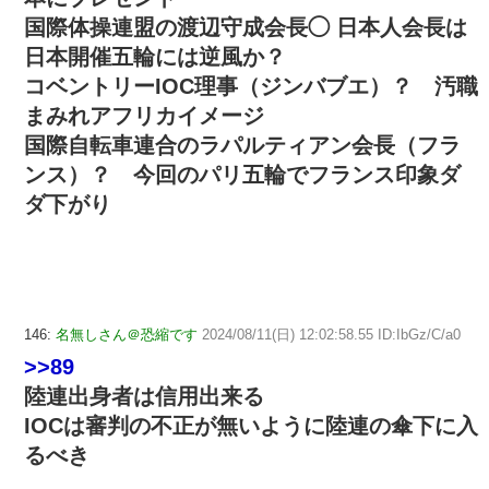
国際体操連盟の渡辺守成会長◯ 日本人会長は
日本開催五輪には逆風か？
コベントリーIOC理事（ジンバブエ）？ 汚職
まみれアフリカイメージ
国際自転車連合のラパルティアン会長（フラ
ンス）？ 今回のパリ五輪でフランス印象ダ
ダ下がり
146:
名無しさん＠恐縮です
2024/08/11(日) 12:02:58.55 ID:IbGz/C/a0
>>89
陸連出身者は信用出来る
IOCは審判の不正が無いように陸連の傘下に入
るべき