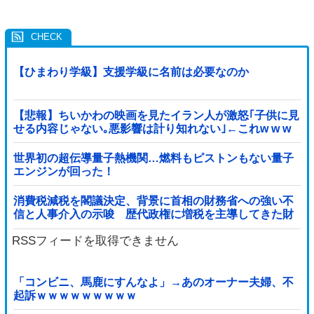
【ひまわり学級】支援学級に名前は必要なのか
【悲報】ちいかわの映画を見たイラン人が激怒｢子供に見
せる内容じゃない｡悪影響は計り知れない｣←これw w w
w w w w w w
世界初の超伝導量子熱機関…燃料もピストンもない量子
エンジンが回った！
消費税減税を閣議決定、背景に首相の財務省への強い不
信と人事介入の示唆 歴代政権に増税を主導してきた財
務省、高市内閣に完全敗北
RSSフィードを取得できません
「コンビニ、馬鹿にすんなよ」→あのオーナー夫婦、不
起訴ｗｗｗｗｗｗｗｗｗ