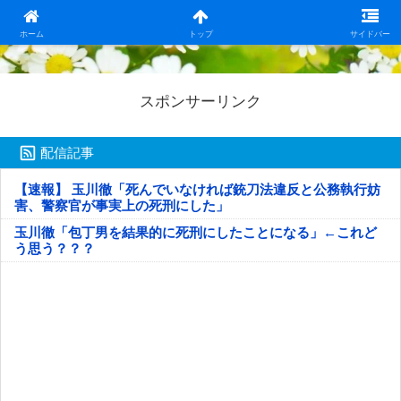
日本第一！ニュース録
ホーム
トップ
サイドバー
スポンサーリンク
配信記事
【速報】 玉川徹「死んでいなければ銃刀法違反と公務執行妨
害、警察官が事実上の死刑にした」
玉川徹「包丁男を結果的に死刑にしたことになる」←これど
う思う？？？