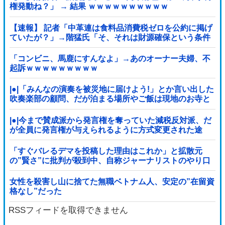
権発動ね？」 → 結果 ｗｗｗｗｗｗｗｗｗｗ
【速報】 記者「中革連は食料品消費税ゼロを公約に掲げ
ていたが？」→階猛氏「そ、それは財源確保という条件
付き」
「コンビニ、馬鹿にすんなよ」→あのオーナー夫婦、不
起訴ｗｗｗｗｗｗｗｗｗ
|●|「みんなの演奏を被災地に届けよう!」とか言い出した
吹奏楽部の顧問、だが泊まる場所やご飯は現地のお寺と
かホテルとか……
|●|今まで賛成派から発言権を奪っていた減税反対派、だ
が全員に発言権が与えられるように方式変更された途
端……
「すぐバレるデマを投稿した理由はこれか」と拡散元
の”賢さ”に批判が殺到中、自称ジャーナリストのやり口
というのが……
女性を殺害し山に捨てた無職ベトナム人、安定の”在留資
格なし”だった
RSSフィードを取得できません