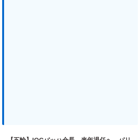
【五輪】IOCバッハ会長…来年退任へ パリ