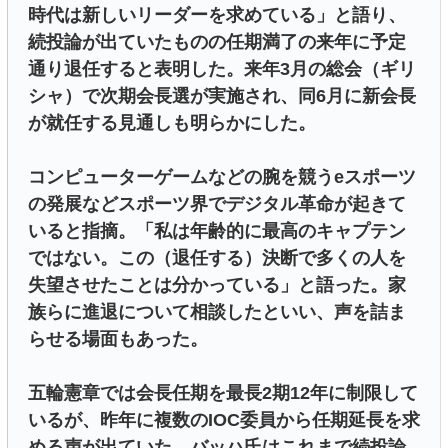
時代は新しいリーダーを求めている」と語り、
続投論が出ていたものの任期満了の来年に予定
通り退任すると表明した。来年3月の総会（ギリ
シャ）で次期会長選が実施され、同6月に新会長
が就任する見通しも明らかにした。
コンピューターゲームなどの腕を競うeスポーツ
の発展などスポーツ界でデジタル革命が起きて
いると指摘。「私は年齢的に最高のキャプテン
ではない。この（退任する）決断で多くの人を
失望させたことは分かっている」と語った。家
族らに進退について相談したといい、声を詰ま
らせる場面もあった。
五輪憲章では会長任期を最長2期12年に制限して
いるが、昨年に複数のIOC委員から任期延長を求
める声が出ていた。バッハ氏はこれまで続投論