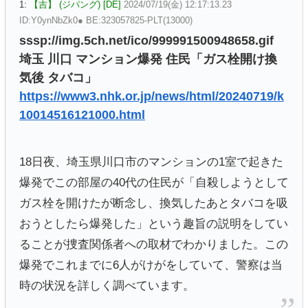
1:
【吉】 (ジパング) [DE]
2024/07/19(金) 12:17:13.23
ID:Y0ynNbZk0● BE:323057825-PLT(13000)
sssp://img.5ch.net/ico/999991500948658.gif
埼玉 川口 マンション爆発 住民「ガス栓開け換
気後 タバコ」
https://www3.nhk.or.jp/news/html/20240719/k
10014516121000.html
18日夜、埼玉県川口市のマンションの1室で起きた
爆発でこの部屋の40代の住民が「自殺しようとして
ガス栓を開けたが断念し、換気したあとタバコを吸
おうとしたら爆発した」という趣旨の説明をしてい
ることが捜査関係者への取材でわかりました。この
爆発でこれまでに6人がけがをしていて、警察は当
時の状況を詳しく調べています。