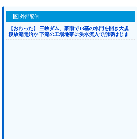
外部配信
【おわった】 三峡ダム、豪雨で13基の水門を開き大規
模放流開始か 下流の工場地帯に洪水流入で崩壊はじま
る