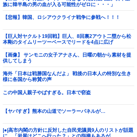
族に韓半島の男の血が入る可能性がゼロに・・・」
【悲報】韓国、ロシアウクライナ戦争に参戦へ！！！
【巨人対ヤクルト19回戦】巨人、8回裏2アウト二塁から松
本剛のタイムリーツーベースでリードを4点に広げ
る！！！！！！！！他
【画像】 サンモニの女子アナさん、日曜の朝から素材を提
供してしまう
海外「日本は戦勝国なんだよ」 戦後の日本人の特別な生き
様に各国から称賛の声
この中国人親子やばすぎる。日本で窃盗
【ヤバすぎ】熊本の山道でソーラーパネルが…
|●|高市内閣の方針に反対した自民党議員9人のリストが話題
に、「岩屋はどこへ行った？」との指摘もあるが……