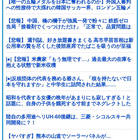
【唯一の五輪メダルを日本に奪われるのか】外国人審判
への性接待で大揺れの韓国サッカー界、ロンドン五輪メ
ダル剝奪…
【悲報】 中国、橋の欄干が強風一発で粉々に 鉄筋ゼロ
当局「接着剤でくっつけただけ」「正常で、品質問題は
ない」
【悲報】 週刊誌、好き放題書きまくる 高市早苗首相は新
公用車の贅を尽くした後部座席でたばこを吸うのが至福
の時間「どんどん延びる乗車時間」
|●|【悲報】米農家「もう無理です…」過去最大の在庫を
抱える状態で新米収穫
|●|反核団体の代表を務める爺さん、「核を持たないで日
本を守れますか」と中学生に詰問された結果……
昭和を代表する女優の晩年があまりにも寂しすぎる！と
話題に、自身の子供を餓死する寸前までネグレクトした
挙句……
陸自の多用途ヘリUH-60後継は、三菱・シコルスキー共
同開発に？！
【ヤバすぎ】熊本の山道でソーラーパネルが…