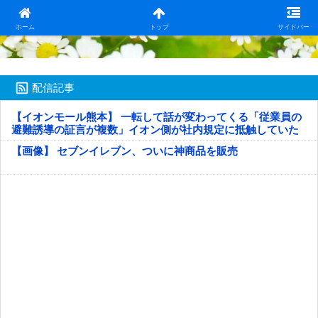
日本第一！ニュース録
ホーム
トップ
サイドバー
配信記事
【イオンモール熊本】 一転して話が変わってくる「従業員の
避難誘導の証言が複数」イオン側が社内規定に抵触していた
疑い
【画像】 セブンイレブン、ついに神商品を販売