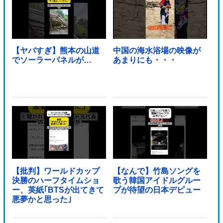
【ヤバすぎ】熊本の山道
中国の海水浴場の映像が
でソーラーパネルが…
あまりにも・・・
【批判】ワールドカップ
【なんで】竹島ソングを
決勝のハーフタイムショ
歌う韓国アイドルグルー
ー、英紙｢BTSが出てきて
プが待望の日本デビュー
悪夢かと思った｣