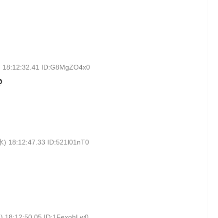
) 18:12:32.41 ID:G8MgZO4x0
＠
水) 18:12:47.33 ID:521l01nT0
) 18:12:50.05 ID:1FexohLw0