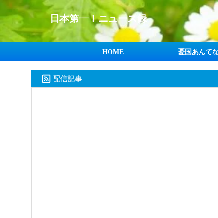
日本第一！ニュース録
HOME
憂国あんて
配信記事