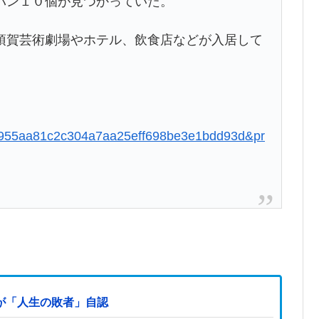
パン１０個が見つかっていた。
賀芸術劇場やホテル、飲食店などが入居して
cfe1955aa81c2c304a7aa25eff698be3e1bdd93d&pr
が「人生の敗者」自認