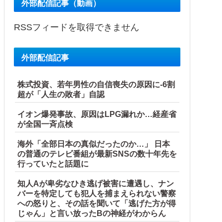
外部配信記事（動画）
RSSフィードを取得できません
外部配信記事
株式投資、若年男性の自信喪失の原因に-6割
超が「人生の敗者」自認
イオン爆発事故、原因はLPG漏れか…経産省
が全国一斉点検
海外「全部日本の真似だったのか…」 日本
の普通のテレビ番組が最新SNSの数十年先を
行っていたと話題に
知人Aが卑劣なひき逃げ被害に遭遇し、ナン
バーを特定しても犯人を捕まえられない警察
への怒りと、その話を聞いて「逃げた方が得
じゃん」と言い放ったBの神経がわからん