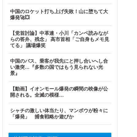
中国のロケット打ち上げ失敗！山に堕ちて大
爆発🚀💥
【党首討論】中革連・小川「カンペ読みなが
らの答弁、残念」 高市首相「ご自身もメモ見
てる」 議場爆笑
中国のバス、乗客が我先にと押し合いへし合
い激突…『多数の国ではもう見られない光
景』
【動画】イオンモール爆発の瞬間の映像が公
開される。全滅の模様…
シャチの激しい体当たり、マンボウが粉々に
「爆発」 捕食戦略か遊びか