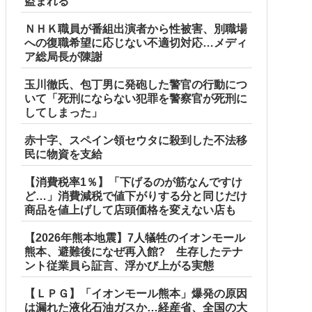
盗まれる
ＮＨＫ職員が番組出演者から性被害、別職場
への復職希望に応じない不適切対応…メディ
ア総局長が陳謝
玉川徹氏、包丁男に発砲した警官の行動につ
いて「死刑にならない犯罪を警察官が死刑に
してしまった」
赤十字、スペイン領セウタに殺到した不法移
民に物資を支給
【消費税率1％】「下げるのが筋なんですけ
ど…」消費減税で値下がりする分と同じだけ
商品を値上げして店頭価格を変えない店も
【2026年熊本地震】7人犠牲のイオンモール
熊本、避難後になぜ再入館? 生存したテナ
ント従業員ら証言、浮かび上がる実態
【ＬＰＧ】「イオンモール熊本」爆発の原因
は漏れた液化石油ガスか…経産省、全国の大