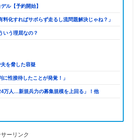
モデル【予約開始】
有料化すればサボらず走るし流問題解決じゃね？」
ういう理屈なの？
で夫を脅した容疑
判に性接待したことが発覚！」
24万人…新規兵力の募集規模を上回る」！他
ンサーリンク