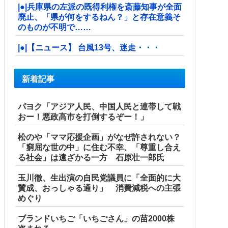
|●|兵庫県の左派の既得利権を斎藤知事が全面
廃止、「県が何をするねん？」と存在意義そ
のものが不明で……
|●|【ニュース】 台風13号、迷走・・・
新着記事
パヨク「アジア人民、中国人民と連帯して戦
おー！悪政高市を打倒するぞー！」
松のや「ママ応援企画」がなぜ許されない？
「窮屈な世の中」に住む不幸、「尊重し合え
る社会」は遠ざかる一方 石原壮一郎氏
玉川徹、生出演の自民党議員に「全面的に大
賛成、おっしゃる通り」 消費減税への主張
めぐり
ブランドいちご「いちごさん」の苗2000株