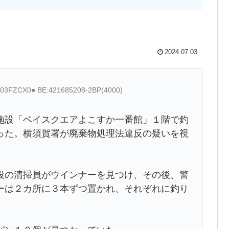
2024.07.03
xG03FZCX0● BE:421685208-2BP(4000)
施設「ベイスクエアよこすか一番館」１階で釣
った。横須賀署が廃棄物処理法違反の疑いを視
の清掃員がウインナーを見つけ、その後、警
ーは２カ所に３本ずつ置かれ、それぞれに釣り