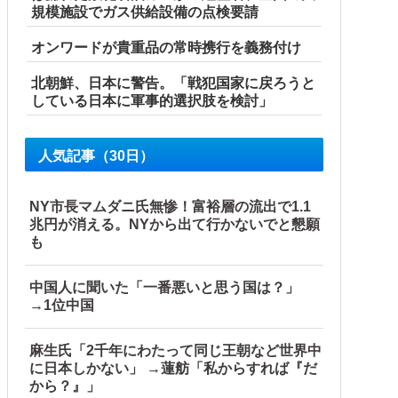
規模施設でガス供給設備の点検要請
オンワードが貴重品の常時携行を義務付け
北朝鮮、日本に警告。「戦犯国家に戻ろうと
している日本に軍事的選択肢を検討」
人気記事（30日）
NY市長マムダニ氏無惨！富裕層の流出で1.1
兆円が消える。NYから出て行かないでと懇願
も
中国人に聞いた「一番悪いと思う国は？」
→1位中国
麻生氏「2千年にわたって同じ王朝など世界中
に日本しかない」 →蓮舫「私からすれば『だ
から？』」