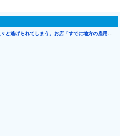
日本のお店、時給1500円でもミャンマー人に次々と逃げられてしまう。お店「すでに地方の雇用は崩壊」