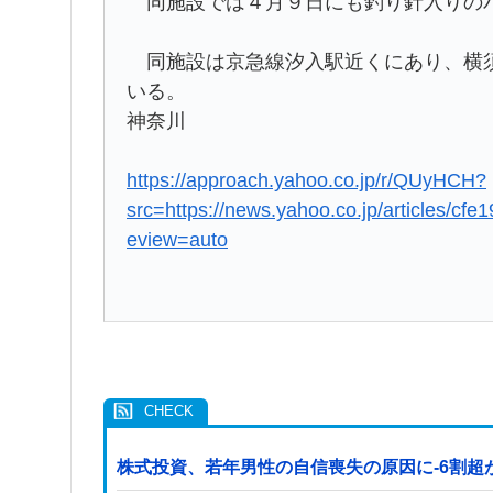
同施設では４月９日にも釣り針入りの
同施設は京急線汐入駅近くにあり、横須
いる。
神奈川
https://approach.yahoo.co.jp/r/QUyHCH?
src=https://news.yahoo.co.jp/articles/
eview=auto
株式投資、若年男性の自信喪失の原因に-6割超