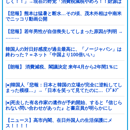
しく！！」→現在の野党「消費税減税やめろ！！財源は
どうするんだ！！」他
【悲報】熊本は猛暑と断水…その頃、茂木外相は中南米
でニッコリ動画公開
【悲報】若年男性が自信喪失してしまった原因が判明 →
………
韓国人の対日好感度が過去最高に、「ノージャパン」は
終わった？＝ネット「中国より100倍いい」
【朗報】 消費減税、閣議決定 来年4月から2年間1％に
|●|韓国人「悲報：日本と韓国の立場が完全に逆転してし
まった模様…」→「日本を笑って見てたのに…（ﾌﾞﾙﾌﾞ
ﾙ」＝韓国の反応
|●|死去した有名作家の遺作が予約開始、すると『信じら
れない問い合わせがあった』と書店員が明らかにし
て……
【ニュース】高市内閣、在日外国人の生活保護にメ
ス！！！！