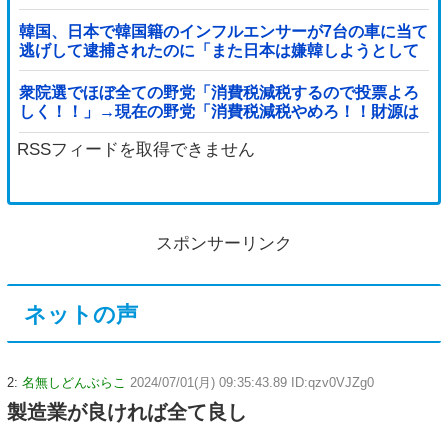
韓国、日本で韓国籍のインフルエンサーが7台の車に当て
逃げして逮捕されたのに「また日本は嫌韓しようとして
いる」と決めつけて責任転嫁
衆院選でほぼ全ての野党「消費税減税するので投票よろ
しく！！」→現在の野党「消費税減税やめろ！！財源は
どうするんだ！！」他
RSSフィードを取得できません
スポンサーリンク
ネットの声
2:
名無しどんぶらこ
2024/07/01(月) 09:35:43.89 ID:qzv0VJZg0
製造業が良ければ全て良し