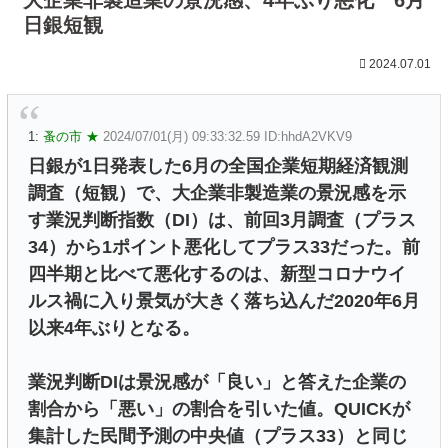
日銀短観
2024.07.01
1:
蚤の市 ★
2024/07/01(月) 09:33:32.59 ID:hhdA2VKV9
日銀が1日発表した6月の全国企業短期経済観測
調査（短観）で、大企業非製造業の景況感を示
す業況判断指数（DI）は、前回3月調査（プラス
34）から1ポイント悪化してプラス33だった。前
四半期と比べて悪化するのは、新型コロナウイ
ルス禍に入り景気が大きく落ち込んだ2020年6月
以来4年ぶりとなる。
業況判断DIは景況感が「良い」と答えた企業の
割合から「悪い」の割合を引いた値。QUICKが
集計した民間予測の中央値（プラス33）と同じ