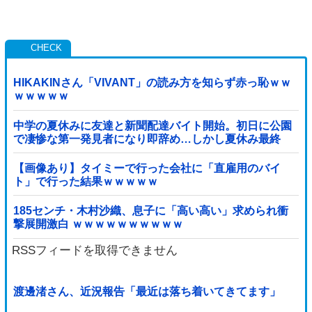
HIKAKINさん「VIVANT」の読み方を知らず赤っ恥ｗｗ
ｗｗｗｗｗ
中学の夏休みに友達と新聞配達バイト開始。初日に公園
で凄惨な第一発見者になり即辞め…しかし夏休み最終
日、バイトを続けた友人の身に起きた「更なる悲劇」←
このバイト先、呪われすぎだろ
【画像あり】タイミーで行った会社に「直雇用のバイ
ト」で行った結果ｗｗｗｗｗ
185センチ・木村沙織、息子に「高い高い」求められ衝
撃展開激白 ｗｗｗｗｗｗｗｗｗｗ
RSSフィードを取得できません
渡邊渚さん、近況報告「最近は落ち着いてきてます」