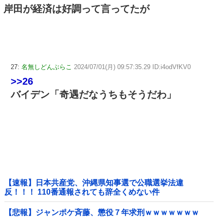
岸田が経済は好調って言ってたが
27:
名無しどんぶらこ
2024/07/01(月) 09:57:35.29 ID:i4odVfKV0
>>26
バイデン「奇遇だなうちもそうだわ」
【速報】日本共産党、沖縄県知事選で公職選挙法違
反！！！ 110番通報されても辞全くめない件
【悲報】ジャンポケ斉藤、懲役７年求刑ｗｗｗｗｗｗｗ