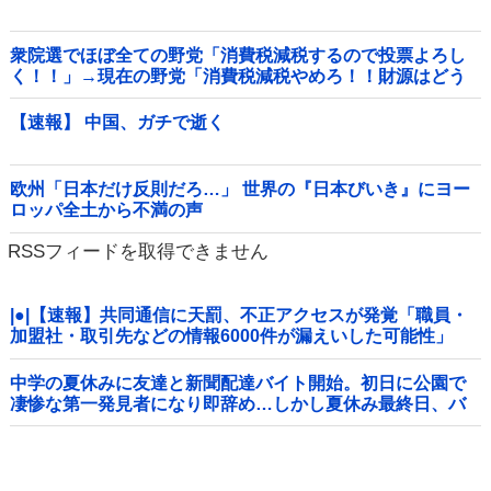
衆院選でほぼ全ての野党「消費税減税するので投票よろし
く！！」→現在の野党「消費税減税やめろ！！財源はどう
するんだ！！」他
【速報】 中国、ガチで逝く
欧州「日本だけ反則だろ…」 世界の『日本びいき』にヨー
ロッパ全土から不満の声
RSSフィードを取得できません
|●|【速報】共同通信に天罰、不正アクセスが発覚「職員・
加盟社・取引先などの情報6000件が漏えいした可能性」
中学の夏休みに友達と新聞配達バイト開始。初日に公園で
凄惨な第一発見者になり即辞め…しかし夏休み最終日、バ
イトを続けた友人の身に起きた「更なる悲劇」←このバイ
ト先、呪われすぎだろ