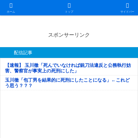
日本第一！ニュース録
ホーム
トップ
サイドバー
スポンサーリンク
配信記事
【速報】 玉川徹「死んでいなければ銃刀法違反と公務執行妨
害、警察官が事実上の死刑にした」
玉川徹「包丁男を結果的に死刑にしたことになる」←これど
う思う？？？