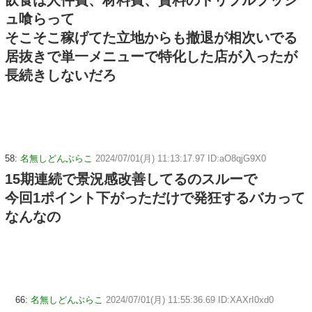
飲食は人件費、材料費、賃料のトリプルプッシ
ュ喰らって
そこそこ稼げてた立地からも撤退が相次いでる
居抜きで単一メニューで特化した店が入ったが
長続きしないだろ
58:
名無しどんぶらこ
2024/07/01(月) 11:13:17.97 ID:aO8qjG9X0
15期連続で景況感改善してるのスルーで
今回1ポイント下がっただけで発狂するバカって
なんなの
66:
名無しどんぶらこ
2024/07/01(月) 11:55:36.69 ID:XAXrI0xd0