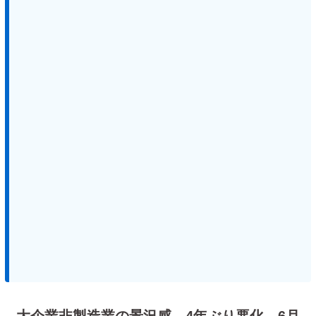
大企業非製造業の景況感、4年ぶり悪化 6月