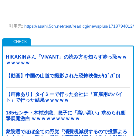
引用元:
https://asahi.5ch.net/test/read.cgi/newsplus/1719794012/
HIKAKINさん「VIVANT」の読み方を知らず赤っ恥ｗｗ
ｗｗｗｗｗ
【動画】中国の山道で撮影された恐怖映像が(((ﾟДﾟ)))
【画像あり】タイミーで行った会社に「直雇用のバイ
ト」で行った結果ｗｗｗｗｗ
185センチ・木村沙織、息子に「高い高い」求められ衝
撃展開激白 ｗｗｗｗｗｗｗｗｗｗ
衆院選でほぼ全ての野党「消費税減税するので投票よろ