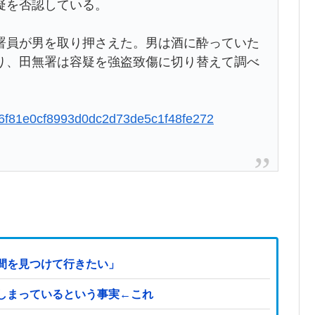
疑を否認している。
員が男を取り押さえた。男は酒に酔っていた
り、田無署は容疑を強盗致傷に切り替えて調べ
3346f81e0cf8993d0dc2d73de5c1f48fe272
間を見つけて行きたい」
しまっているという事実←これ