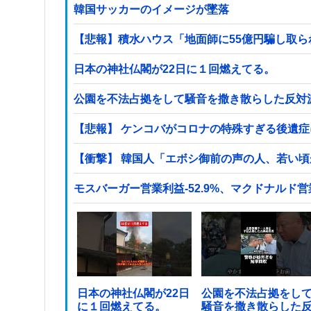
韓国サッカーのイメージが墜落
【悲報】積水ハウス「地面師に55億円騙し取
日本の神社仏閣が22日に１回燃えてる。
公園を不法占拠をして騒音を撒き散らした反対
【悲報】 ケンコバがコロナの特殊すぎる後遺
【衝撃】 韓国人「エボシ御前の声の人、若い
モスバーガー営業利益-52.9%、マクドナルド営業
日本の神社仏閣が22日
公園を不法占拠をし
に１回燃えてる。
騒音を撒き散らした