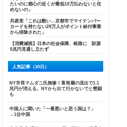
たいのに都心の近くが最低10万払わないと住
めないの」
共産党「これは酷い…京都市でマイナンバー
カードを持たない29万人がポイント給付事業
から排除された」
【消費減税】日本の社会保障、岐路に 財源
5兆円見通し立たず
人気記事（30日）
NY市長マムダニ氏無惨！富裕層の流出で1.1
兆円が消える。NYから出て行かないでと懇願
も
中国人に聞いた「一番悪いと思う国は？」
→1位中国