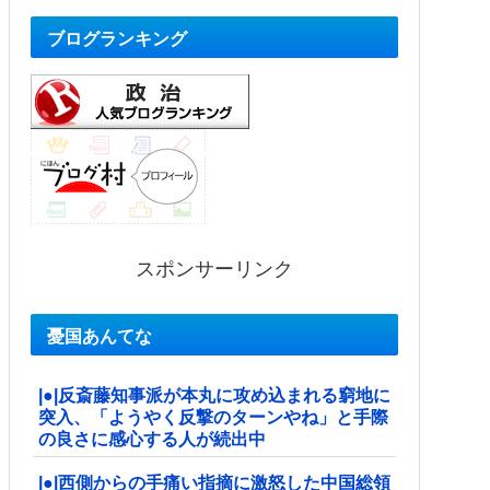
ブログランキング
スポンサーリンク
憂国あんてな
|●|反斎藤知事派が本丸に攻め込まれる窮地に
突入、「ようやく反撃のターンやね」と手際
の良さに感心する人が続出中
|●|西側からの手痛い指摘に激怒した中国総領