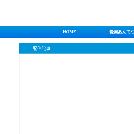
日本第一！ニュース録
HOME
憂国あんて
配信記事