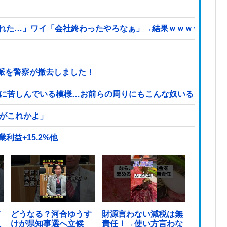
られた…」ワイ「会社終わったやろなぁ」→結果ｗｗｗｗ
派を警察が撤去しました！
症に苦しんでいる模様…お前らの周りにもこんな奴いる？
頃がこれかよ」
利益+15.2%他
て
どうなる？河合ゆうす
財源言わない減税は無
反
けが県知事選へ立候
責任！→使い方言わな