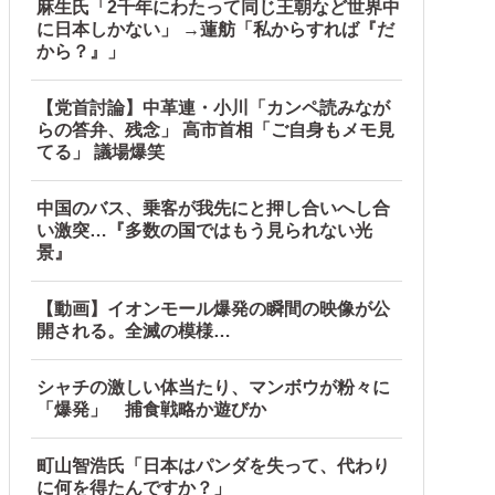
麻生氏「2千年にわたって同じ王朝など世界中
に日本しかない」 →蓮舫「私からすれば『だ
から？』」
【党首討論】中革連・小川「カンペ読みなが
らの答弁、残念」 高市首相「ご自身もメモ見
てる」 議場爆笑
中国のバス、乗客が我先にと押し合いへし合
い激突…『多数の国ではもう見られない光
景』
【動画】イオンモール爆発の瞬間の映像が公
開される。全滅の模様…
シャチの激しい体当たり、マンボウが粉々に
「爆発」 捕食戦略か遊びか
町山智浩氏「日本はパンダを失って、代わり
に何を得たんですか？」