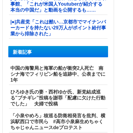
事館、「これが米国人Youtuberが紹介する
本当の中国だ」と動画を公開するも……
|●|共産党「これは酷い…京都市でマイナンバ
ーカードを持たない29万人がポイント給付事
業から排除された」
新着記事
中国の海警局と海軍の船が衝突2人死亡 南
シナ海でフィリピン船を追跡中、公表までに
1年
ひろゆき氏の妻・西村ゆか氏、新党結成巡
る”ブチギレ”投稿を謝罪「配慮に欠けた行動
でした」 夫婦で投稿
「小泉やめろ」核巡る防衛相発言を批判、横
浜駅西口で市民ら #高市小泉麻生めちゃく
ちゃじゃんニュースdeプロテスト