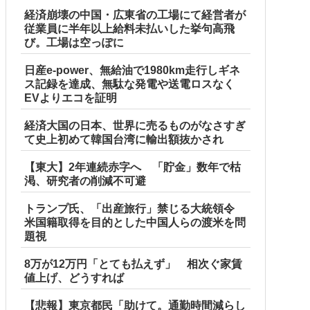
経済崩壊の中国・広東省の工場にて経営者が
従業員に半年以上給料未払いした挙句高飛
び。工場は空っぽに
日産e-power、無給油で1980km走行しギネ
ス記録を達成、無駄な発電や送電ロスなく
EVよりエコを証明
経済大国の日本、世界に売るものがなさすぎ
て史上初めて韓国台湾に輸出額抜かされ
【東大】2年連続赤字へ 「貯金」数年で枯
渇、研究者の削減不可避
トランプ氏、「出産旅行」禁じる大統領令
米国籍取得を目的とした中国人らの渡米を問
題視
8万が12万円「とても払えず」 相次ぐ家賃
値上げ、どうすれば
【悲報】東京都民「助けて。通勤時間減らし