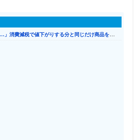
【消費税率1％】 「下げるのが筋なんですけど…」消費減税で値下がりする分と同じだけ商品を値上げして店頭価格を変えない店も