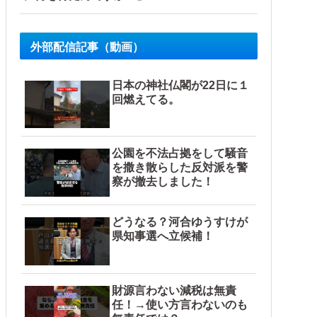
外部配信記事（動画）
日本の神社仏閣が22日に１
回燃えてる。
公園を不法占拠をして騒音
を撒き散らした反対派を警
察が撤去しました！
どうなる？河合ゆうすけが
県知事選へ立候補！
財源言わない減税は無責
任！→使い方言わないのも