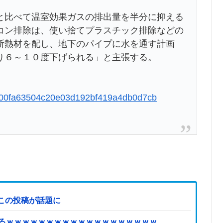
と比べて温室効果ガスの排出量を半分に抑える
コン排除は、使い捨てプラスチック排除などの
断熱材を配し、地下のパイプに水を通す計画
り６～１０度下げられる」と主張する。
59600fa63504c20e03d192bf419a4db0d7cb
この投稿が話題に
てるｗｗｗｗｗｗｗｗｗｗｗｗｗｗｗｗｗｗｗ