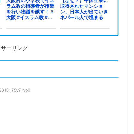
国
大阪府の小学校でイス
【なぜ？】中国企業に
ラム教の指導者が授業
取得されたマンショ
を行い物議を醸す！ #
ン、日本人が出ていき
大阪 #イスラム教 #モ
ネパール人で埋まる
スク
ンサーリンク
68 ID:j7Sy7+vp0