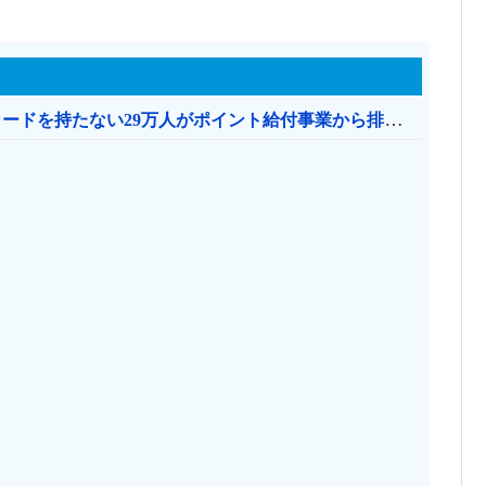
共産党「これは酷い…京都市でマイナンバーカードを持たない29万人がポイント給付事業から排除された」