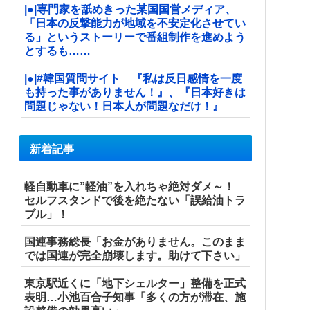
|●|専門家を舐めきった某国国営メディア、
「日本の反撃能力が地域を不安定化させてい
る」というストーリーで番組制作を進めよう
とするも……
|●|#韓国質問サイト 『私は反日感情を一度
も持った事がありません！』、『日本好きは
問題じゃない！日本人が問題なだけ！』
新着記事
軽自動車に”軽油”を入れちゃ絶対ダメ～！
セルフスタンドで後を絶たない「誤給油トラ
ブル」！
国連事務総長「お金がありません。このまま
では国連が完全崩壊します。助けて下さい」
東京駅近くに「地下シェルター」整備を正式
表明…小池百合子知事「多くの方が滞在、施