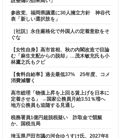
設整備の効果高い」
参政党、福岡県議選に30人擁立方針 神谷代
表「新しい選択肢を」
［社説］永住厳格化で外国人の定着意欲をそ
ぐな
【女性自身】高市首相、秋の内閣改造で目論
む「麻生支配からの脱却」…茂木敏充氏も小
林鷹之氏もクビ
【食料自給率】過去最低37% 25年度、コメ
消費減響く
高市総理「物価上昇を上回る賃上げを日本に
定着させる」 →国家公務員月給3.51％増へ
地方公務員も追随する見通し
税務署員1億円超脱税疑い 詐取金で競艇
か、国税当局
埼玉県戸田市議の河合ゆうすけ氏、2027年8