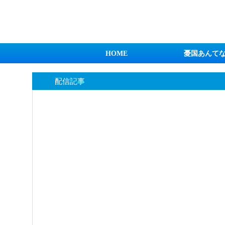
日本第一！ニュース録
HOME
憂国あんて
配信記事