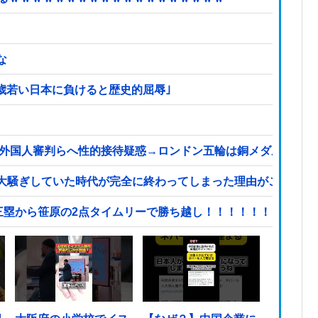
な
2歳若い日本に負けると歴史的屈辱｣
、外国人審判らへ性的接待疑惑→ロンドン五輪は銅メダルはく奪
大騒ぎしていた時代が完全に終わってしまった理由がこちら…
三塁から笹原の2点タイムリーで勝ち越し！！！！！！！！！