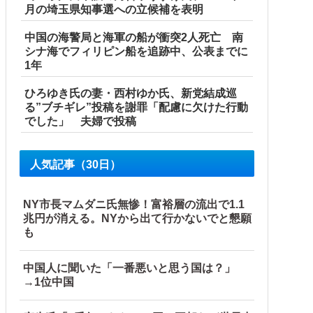
月の埼玉県知事選への立候補を表明
中国の海警局と海軍の船が衝突2人死亡 南
シナ海でフィリピン船を追跡中、公表までに
1年
ひろゆき氏の妻・西村ゆか氏、新党結成巡
る”ブチギレ”投稿を謝罪「配慮に欠けた行動
でした」 夫婦で投稿
の可能性「審判の国籍は日本、UAE、イラン」
人気記事（30日）
（ブルブル」＝韓国の反応
NY市長マムダニ氏無惨！富裕層の流出で1.1
！！！！他
兆円が消える。NYから出て行かないでと懇願
も
中国人に聞いた「一番悪いと思う国は？」
→1位中国