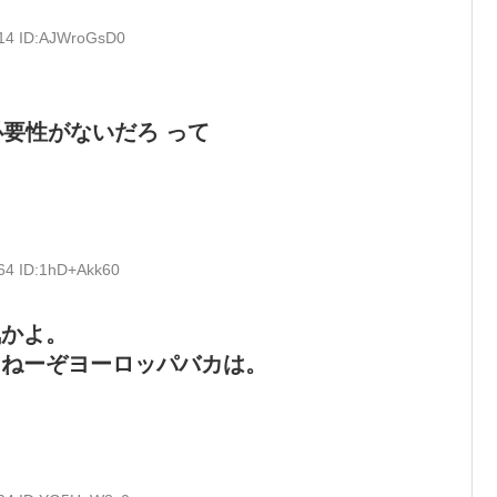
.14 ID:AJWroGsD0
必要性がないだろ って
.64 ID:1hD+Akk60
気かよ。
ゃねーぞヨーロッパバカは。