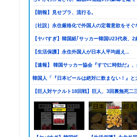
【朗報】見せブラ、流行る。
［社説］永住厳格化で外国人の定着意欲をそぐ
【ヤバすぎ】韓国紙｢サッカー韓国U23代表、
【生活保護】永住外国人が日本人平均超え...
【速報】 韓国サッカー協会『すでに時効だ』
韓国人「『日本ビールは絶対に飲まない！』と
【巨人対ヤクルト18回戦】巨人、3回裏無死二