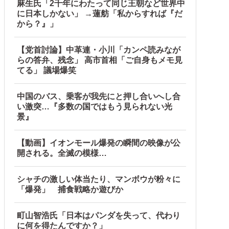
麻生氏「2千年にわたって同じ王朝など世界中
に日本しかない」 →蓮舫「私からすれば『だ
から？』」
【党首討論】中革連・小川「カンペ読みなが
らの答弁、残念」 高市首相「ご自身もメモ見
てる」 議場爆笑
中国のバス、乗客が我先にと押し合いへし合
い激突…『多数の国ではもう見られない光
景』
【動画】イオンモール爆発の瞬間の映像が公
開される。全滅の模様…
シャチの激しい体当たり、マンボウが粉々に
「爆発」 捕食戦略か遊びか
町山智浩氏「日本はパンダを失って、代わり
に何を得たんですか？」