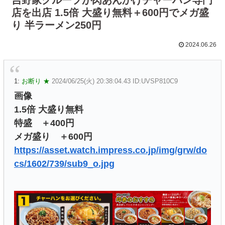
店を出店 1.5倍 大盛り無料＋600円でメガ盛
り 半ラーメン250円
2024.06.26
1:
お断り ★
2024/06/25(火) 20:38:04.43 ID:UVSP810C9
画像
1.5倍 大盛り無料
特盛 ＋400円
メガ盛り ＋600円
https://asset.watch.impress.co.jp/img/grw/do
cs/1602/739/sub9_o.jpg