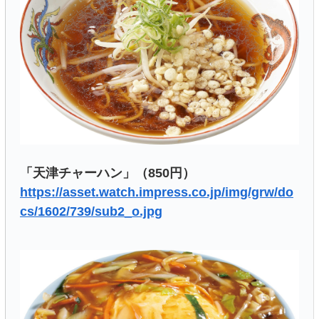
「天津チャーハン」（850円）
https://asset.watch.impress.co.jp/img/grw/do
cs/1602/739/sub2_o.jpg