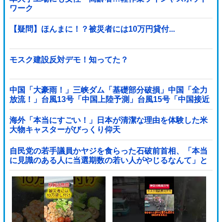
ワーク
【疑問】ほんまに！？被災者には10万円貸付...
モスク建設反対デモ！知ってた？
中国「大豪雨！」三峡ダム「基礎部分破損」中国「全力
放流！」台風13号「中国上陸予測」台風15号「中国接近
（画像」中国「台風同時上陸！（穀物生産が壊滅危機」
→
海外「本当にすごい！」日本が清潔な理由を体験した米
大物キャスターがびっくり仰天
自民党の若手議員かヤジを食らった石破前首相、「本当
に見識のある人に当選期数の若い人がやじるなんて」と
不満たらたらな様子を見せて……他