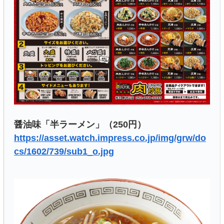
醤油味「半ラーメン」（250円）
https://asset.watch.impress.co.jp/img/grw/do
cs/1602/739/sub1_o.jpg