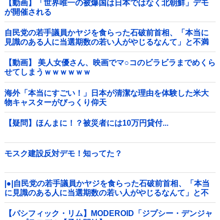
【動画】「世界唯一の被爆国は日本ではなく北朝鮮」デモ
が開催される
自民党の若手議員かヤジを食らった石破前首相、「本当に
見識のある人に当選期数の若い人がやじるなんて」と不満
たらたらな様子を見せて……他
【動画】 美人女優さん、映画でマ○コのビラビラまでめくら
せてしまうｗｗｗｗｗｗ
海外「本当にすごい！」日本が清潔な理由を体験した米大
物キャスターがびっくり仰天
【疑問】ほんまに！？被災者には10万円貸付...
モスク建設反対デモ！知ってた？
|●|自民党の若手議員かヤジを食らった石破前首相、「本当
に見識のある人に当選期数の若い人がやじるなんて」と不
満たらたらな様子を見せて……
【パシフィック・リム】MODEROID「ジプシー・デンジャ