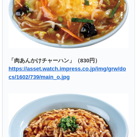
「肉あんかけチャーハン」（830円）
https://asset.watch.impress.co.jp/img/grw/do
cs/1602/739/main_o.jpg