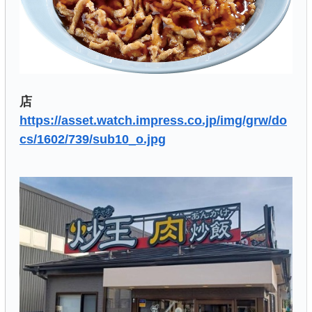
店
https://asset.watch.impress.co.jp/img/grw/do
cs/1602/739/sub10_o.jpg