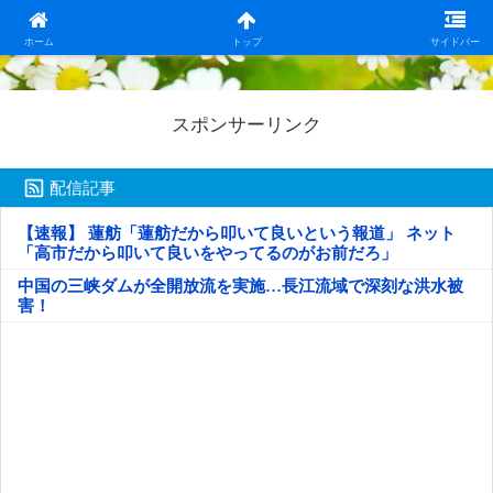
日本第一！ニュース録
ホーム
トップ
サイドバー
スポンサーリンク
配信記事
【速報】 蓮舫「蓮舫だから叩いて良いという報道」 ネット
「高市だから叩いて良いをやってるのがお前だろ」
中国の三峡ダムが全開放流を実施…長江流域で深刻な洪水被
害！