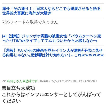
海外「その通り！」日本人ならどこでも発展させると語る
世界的大富豪に海外が大騒ぎ
RSSフィードを取得できません
|●|【速報】ジャンポケ斉藤の被害女性「バウムクーヘン売
ったりTikTokライブしててムカついたから示談しなかっ
た」
【悲報】ちいかわの映画を見たイラン人が激怒｢子供に見せ
る内容じゃない｡悪影響は計り知れない｣←これw w w w w w
w w w
29:
名無しさん＠恐縮です
2024/06/25(火) 17:37:28.18 ID:YCzp0nob0
悪目立ち大成功
これからはインフルエンサーとしてがんばって
ください