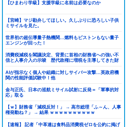
【ひまわり学級】支援学級に名前は必要なのか
【宮崎】マジ勘弁してほしい。久しぶりに恐ろしい子供
ミサイルを見た。
世界初の超伝導量子熱機関…燃料もピストンもない量子
エンジンが回った！
消費税減税を閣議決定、背景に首相の財務省への強い不
信と人事介入の示唆 歴代政権に増税を主導してきた財
務省、高市内閣に完全敗北
AIが指示なく個人や組織に対しサイバー攻撃…英政府機
関の性能評価試験中！他
金与正氏、日本の巡航ミサイル試射に反発＝「軍事的対
応」取る
【ｗ】財務省「減税反対！」 → 高市総理「ふ～ん、人事
権発動ね？」 → 結果 ｗｗｗｗｗｗｗｗｗｗ
【速報】 記者「中革連は食料品消費税ゼロを公約に掲げ