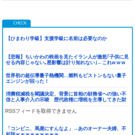
【ひまわり学級】支援学級に名前は必要なのか
【悲報】ちいかわの映画を見たイラン人が激怒｢子供に見
せる内容じゃない｡悪影響は計り知れない｣←これw w w
w w w w w w
世界初の超伝導量子熱機関…燃料もピストンもない量子
エンジンが回った！
消費税減税を閣議決定、背景に首相の財務省への強い不
信と人事介入の示唆 歴代政権に増税を主導してきた財
務省、高市内閣に完全敗北
RSSフィードを取得できません
「コンビニ、馬鹿にすんなよ」→あのオーナー夫婦、不
起訴ｗｗｗｗｗｗｗｗｗ