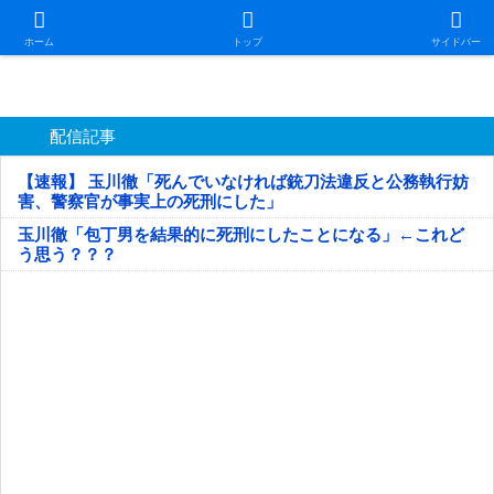
日本第一！ニュース録
ホーム
トップ
サイドバー
配信記事
【速報】 玉川徹「死んでいなければ銃刀法違反と公務執行妨
害、警察官が事実上の死刑にした」
玉川徹「包丁男を結果的に死刑にしたことになる」←これど
う思う？？？