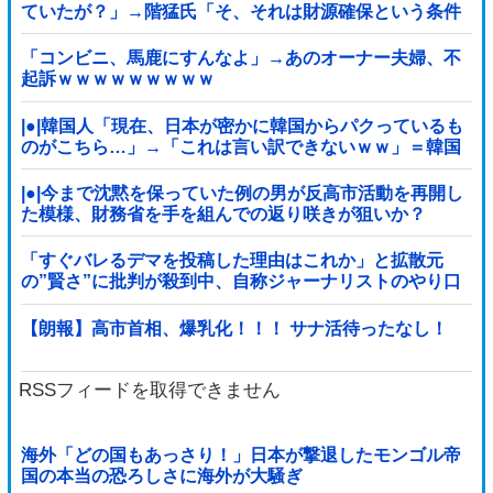
ていたが？」→階猛氏「そ、それは財源確保という条件
付き」
「コンビニ、馬鹿にすんなよ」→あのオーナー夫婦、不
起訴ｗｗｗｗｗｗｗｗｗ
|●|韓国人「現在、日本が密かに韓国からパクっているも
のがこちら…」→「これは言い訳できないｗｗ」＝韓国
の反応
|●|今まで沈黙を保っていた例の男が反高市活動を再開し
た模様、財務省を手を組んでの返り咲きが狙いか？
「すぐバレるデマを投稿した理由はこれか」と拡散元
の”賢さ”に批判が殺到中、自称ジャーナリストのやり口
というのが……
【朗報】高市首相、爆乳化！！！ サナ活待ったなし！
RSSフィードを取得できません
海外「どの国もあっさり！」日本が撃退したモンゴル帝
国の本当の恐ろしさに海外が大騒ぎ