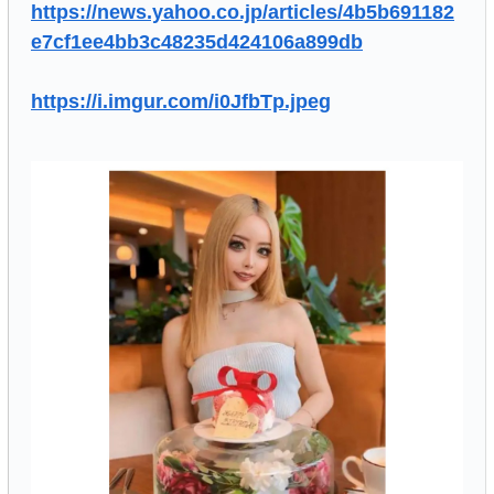
https://news.yahoo.co.jp/articles/4b5b691182
e7cf1ee4bb3c48235d424106a899db
https://i.imgur.com/i0JfbTp.jpeg