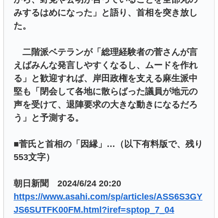
みするはめになった」と語り、首相を突き放し
た。
二階派ベテランが「総理経験者の菅さんが言
えばみんな発言しやすくなるし、ムードを作れ
る」と歓迎すれば、岸田政権を支える麻生派中
堅も「閉会して各地に散らばった議員が地元の
声を受けて、退陣要求の大きな動きになるだろ
う」と予測する。
■菅氏と首相の「因縁」…（以下有料版で、残り
553文字）
朝日新聞 2024/6/24 20:20
https://www.asahi.com/sp/articles/ASS6S3GY
JS6SUTFK00FM.html?iref=sptop_7_04