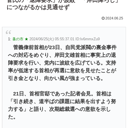
につながるかは見通せず
2024.06.25
1:
蚤の市 ★
2024/06/25(火) 05:55:37.01 ID:lv6mmxZu9
菅義偉前首相が23日、自民党派閥の裏金事件
への対応をめぐり、岸田文雄首相に事実上の退
陣要求を行い、党内に波紋を広げている。支持
率が低迷する首相が再選に意欲を見せたことが
引き金となり、向かい風が強まっている。
21日、首相官邸であった記者会見。首相は
「引き続き、道半ばの課題に結果を出すよう努
力する」と語り、次期総裁選への意欲を示し
た。