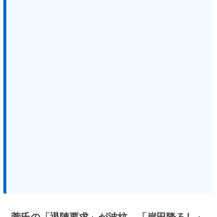
菅氏の「退陣要求」が波紋 「岸田降ろし」