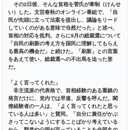
その2日後、そんな首相を菅氏が牽制（けんせ
い）した。文芸春秋のオンライン番組で、「自
民が先頭に立って法案を提出し、議論をリード
していくのがある意味で当然だった」と述べ、
首相の対応を批判。さらに9月の総裁選について
「自民の刷新の考え方を国民に理解してもらえ
る最高の機会だ」と続けた。「刷新」との言葉
をあえて使い、総裁選への不出馬を迫った形
だ。
「よく言ってくれた」
非主流派の代表格で、首相経験のある重鎮の
発言だけに、党内では早速、反響を呼んだ。閣
僚経験者の一人は、「よく言ってくれたと思っ
ている人は多い」と賛同。「自分に責任がかぶ
さってこないようにすることばかり考えている
から、野党や公明が言っていることを全部丸の