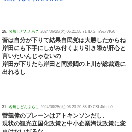
29:
名無しどんぶらこ
2024/06/25(火) 06:21:58.71 ID:SmWexVIG0
菅は自分が下りて結果自民党は大勝したからね
岸田にも下手にしがみ付くより引き際が肝心と
言いたいんじゃないの
岸田が下りたら岸田と同派閥の上川が総裁選に
出れるし
31:
名無しどんぶらこ
2024/06/25(火) 06:23:20.88 ID:CSL4khnh0
菅義偉のブレーンはアトキンソンだし、
現状の観光立国化政策と中小企業淘汰政策に変
更はないだろな