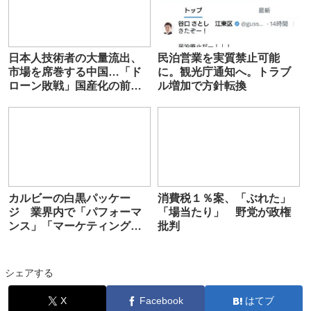
日本人技術者の大量流出、
民泊営業を実質禁止可能
市場を席巻する中国…「ド
に。観光庁通知へ。トラブ
ローン敗戦」国産化の前途
ル増加で方針転換
多難
カルビーの白黒パッケー
消費税１％案、「ぶれた」
ジ 業界内で「パフォーマ
「場当たり」 野党が政権
ンス」「マーケティング手
批判
法の一つ」という見方広が
る
シェアする
X
Facebook
はてブ