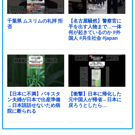
千葉県 ムスリムの礼拝 拒
【名古屋騒然】警察官に
否
手を出す人物まで…一体
何が起きているのか #外
国人 #共生社会 #japan
【日本に不満】パキスタ
【衝撃】日本に帰化した
ン夫婦が日本で出産準備
元中国人が帰省→日本に
→日本語話せないため病
戻ろうとしたら…
院に断られる