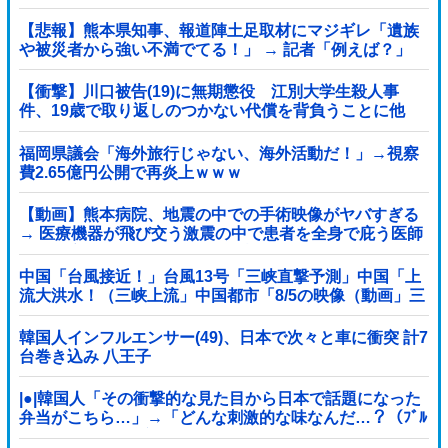
る」記者「具体的には？」→
【悲報】熊本県知事、報道陣土足取材にマジギレ「遺族
や被災者から強い不満でてる！」 → 記者「例えば？」
→ 知事、怒り通り越して呆れてしまう …...
【衝撃】川口被告(19)に無期懲役 江別大学生殺人事
件、19歳で取り返しのつかない代償を背負うことに他
福岡県議会「海外旅行じゃない、海外活動だ！」→視察
費2.65億円公開で再炎上ｗｗｗ
【動画】熊本病院、地震の中での手術映像がヤバすぎる
→ 医療機器が飛び交う激震の中で患者を全身で庇う医師
らの咄嗟の行動に世界中から絶賛の嵐
中国「台風接近！」台風13号「三峡直撃予測」中国「上
流大洪水！（三峡上流」中国都市「8/5の映像（動画」三
峡ダム「緊急放流（決壊危機」中国「下流大水害（震え
声」→
韓国人インフルエンサー(49)、日本で次々と車に衝突 計7
台巻き込み 八王子
|●|韓国人「その衝撃的な見た目から日本で話題になった
弁当がこちら…」→「どんな刺激的な味なんだ…？（ﾌﾞﾙ
ﾌﾞﾙ」＝韓国の反応