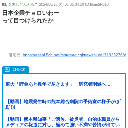
83:
名無しどんぶらこ
2024/06/25(火) 06:06:34.10 ID:l6mu5N610
日本企業チョロいわー
って目つけられたか
引用元:
https://asahi.5ch.net/test/read.cgi/newsplus/1719232768/
東大「貯金あと数年で尽きます」→研究者削減へ…
【動画】地震発生時の熊本総合病院の手術室の様子が(((ﾟ
Дﾟ)))
【動画】熊本県知事「ご遺族、被災者、自治体職員から
メディアの報道に対し、極めて強い不満や苦情が出てい