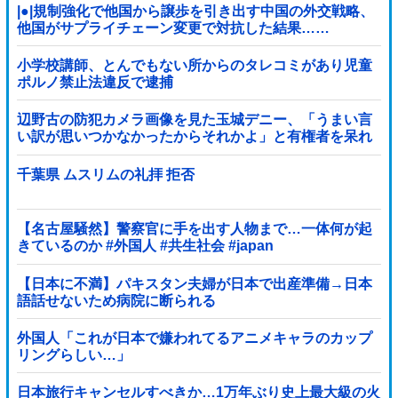
|●|規制強化で他国から譲歩を引き出す中国の外交戦略、
他国がサプライチェーン変更で対抗した結果……
小学校講師、とんでもない所からのタレコミがあり児童
ポルノ禁止法違反で逮捕
辺野古の防犯カメラ画像を見た玉城デニー、「うまい言
い訳が思いつかなかったからそれかよ」と有権者を呆れ
させるコメントを……
千葉県 ムスリムの礼拝 拒否
【名古屋騒然】警察官に手を出す人物まで…一体何が起
きているのか #外国人 #共生社会 #japan
【日本に不満】パキスタン夫婦が日本で出産準備→日本
語話せないため病院に断られる
外国人「これが日本で嫌われてるアニメキャラのカップ
リングらしい…」
日本旅行キャンセルすべきか…1万年ぶり史上最大級の火