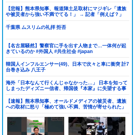
る」記者「具体的には？」→
【悲報】熊本県知事、報道陣土足取材にマジギレ「遺族
や被災者から強い不満でてる！」 → 記者「例えば？」
→ 知事、怒り通り越して呆れてしまう …...
千葉県 ムスリムの礼拝 拒否
【名古屋騒然】警察官に手を出す人物まで…一体何が起
きているのか #外国人 #共生社会 #japan
韓国人インフルエンサー(49)、日本で次々と車に衝突 計7
台巻き込み 八王子
海外「日本なんて行くんじゃなかった…」 日本を知って
しまったディズニー信者、帰国後『本家』に失望する事
態に
【速報】熊本県知事、オールドメディアの被災者、遺族
への取材に怒り「極めて強い不満、苦情が寄せられた」
他