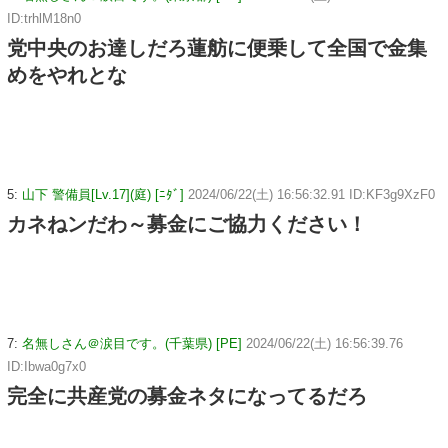
ID:trhlM18n0
党中央のお達しだろ蓮舫に便乗して全国で金集
めをやれとな
5:
山下 警備員[Lv.17](庭) [ﾆﾀﾞ]
2024/06/22(土) 16:56:32.91 ID:KF3g9XzF0
カネねンだわ～募金にご協力ください！
7:
名無しさん＠涙目です。(千葉県) [PE]
2024/06/22(土) 16:56:39.76
ID:Ibwa0g7x0
完全に共産党の募金ネタになってるだろ