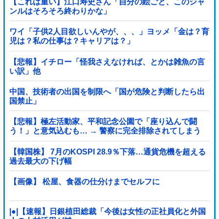
【これは重い】江口寿史さん「自分の絵ごと、このジャ
ンルはそろそろ終わりかな」
ワイ「子供2人目欲しいんやが、、、」ヨッメ「金は？育
児は？私の仕事は？キャリアは？」
【悲報】イチロー「怪我さえなければ、とかは雑魚の言
い訳」他
中国、技術者の出国を制限へ「国が危険と判断したら出
国禁止」
【悲報】極左活動家、平和記念公園で「座り込んで闘
う！」と意気込むも… → 警察に完全排除されてしまう
………
【韓国株】 7月のKOSPI 28.9％下落…通貨危機を超える
過去最大の下げ幅
【画像】 松屋、食器の仕分けまでセルフに
|●|【速報】日銀植田総裁「今後は女性の正社員化と外国