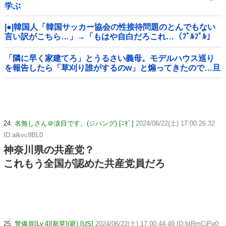
学ぶ
|●|韓国人「韓国サッカー協会の性接待問題のとんでもない
言い訳がこちら…」→「もはや自白だろこれ…（ﾌﾞﾙﾌﾞﾙ」
＝韓国の反応
「隣に早く家建てろ」とうるさい義母。モデルハウス巡り
を報告したら「草刈り誰がするのw」と煽ってきたので…旦
那が放った「一言」に義母オロオロｗｗ←嫌味を逆手にと
った神対応すぎる
24:
名無しさん＠涙目です。(ジパング) [ﾆﾀﾞ]
2024/06/22(土) 17:00:26.32
ID:aikvc8BL0
神奈川県の共産党？
これもう全国が認めた共産党員だろ
25:
警備員[Lv.4][新芽](庭) [US]
2024/06/22(土) 17:00:44.49 ID:btRmCiPe0