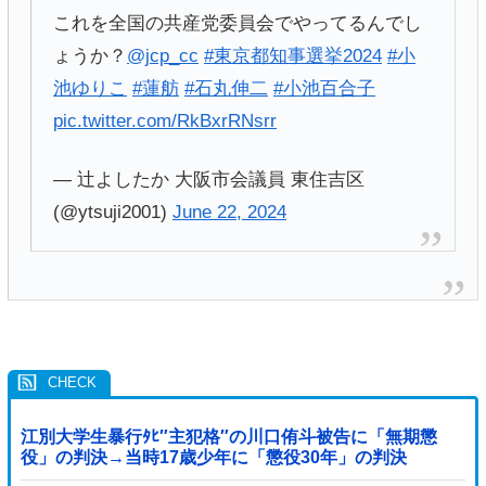
これを全国の共産党委員会でやってるんでし
ょうか？
@jcp_cc
#東京都知事選挙2024
#小
池ゆりこ
#蓮舫
#石丸伸二
#小池百合子
pic.twitter.com/RkBxrRNsrr
— 辻よしたか 大阪市会議員 東住吉区
(@ytsuji2001)
June 22, 2024
江別大学生暴行ﾀﾋ″主犯格″の川口侑斗被告に「無期懲
役」の判決→当時17歳少年に「懲役30年」の判決