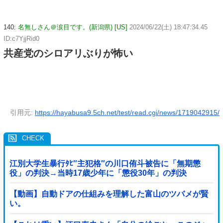
140:
名無しさん＠涙目です。(新潟県) [US]
2024/06/22(土) 18:47:34.45
ID:c7YjjRid0
共産党のシロアリぶりが怖い
引用元:
https://hayabusa9.5ch.net/test/read.cgi/news/1719042915/
江別大学生暴行ﾀﾋ″主犯格″の川口侑斗被告に「無期懲
役」の判決→当時17歳少年に「懲役30年」の判決
【動画】自動ドアの仕組みを理解した富山のツバメが賢
い。