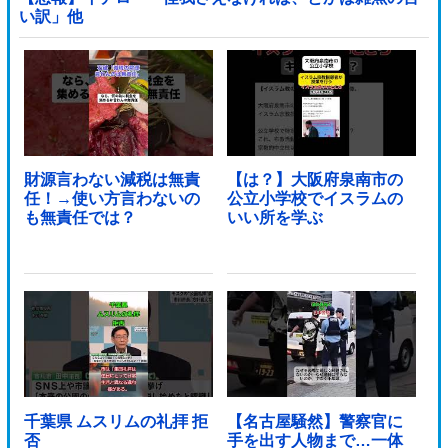
い訳」他
財源言わない減税は無責
【は？】大阪府泉南市の
任！→使い方言わないの
公立小学校でイスラムの
も無責任では？
いい所を学ぶ
千葉県 ムスリムの礼拝 拒
【名古屋騒然】警察官に
否
手を出す人物まで…一体