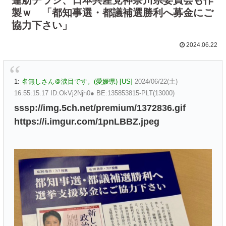
製ｗ 「都知事選・都議補選勝利へ募金にご
協力下さい」
2024.06.22
1:
名無しさん＠涙目です。(愛媛県) [US]
2024/06/22(土)
16:55:15.17 ID:OkVj2Njh0● BE:135853815-PLT(13000)
sssp://img.5ch.net/premium/1372836.gif
https://i.imgur.com/1pnLBBZ.jpeg