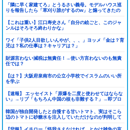
「隣に早く家建てろ」とうるさい義母。モデルハウス巡
りを報告したら「草刈り誰がするのw」と煽ってきたの
で…旦那が放った「一言」に義母オロオロｗｗ←嫌味を
逆手にとった神対応すぎる
【これは重い】江口寿史さん「自分の絵ごと、このジャ
ンルはそろそろ終わりかな」
ワイ「子供2人目欲しいんやが、、、」ヨッメ「金は？育
児は？私の仕事は？キャリアは？」
財源言わない減税は無責任！→使い方言わないのも無責
任では？
【は？】大阪府泉南市の公立小学校でイスラムのいい所
を学ぶ
【速報】 エッセイスト「原爆を二度と使わせてはならな
い」→リプ「もちろん中国の核も非難する？」→即ブロ
ック
韓国が独自開発したと自慢する甘いトマト、実はそこら
辺のトマトに砂糖水を注入していただけなのが判明して
大問題にw
【悲報】イチロー「怪我さえなければ、とかは雑魚の言