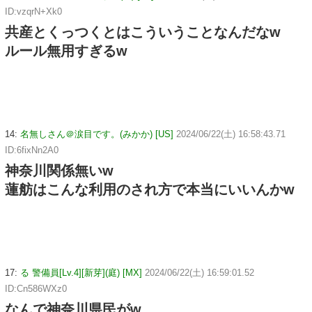
ID:vzqrN+Xk0
共産とくっつくとはこういうことなんだなw
ルール無用すぎるw
14:
名無しさん＠涙目です。(みかか) [US]
2024/06/22(土) 16:58:43.71
ID:6fixNn2A0
神奈川関係無いw
蓮舫はこんな利用のされ方で本当にいいんかw
17:
る 警備員[Lv.4][新芽](庭) [MX]
2024/06/22(土) 16:59:01.52
ID:Cn586WXz0
なんで神奈川県民がw