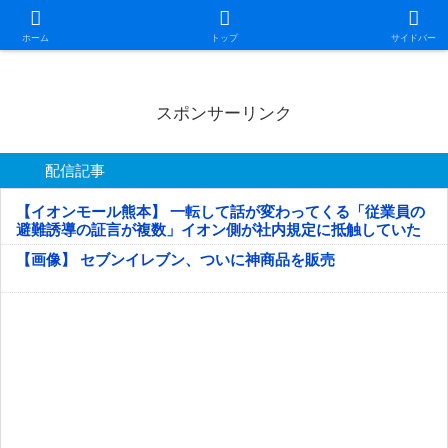
日本第一！ニュース録
ホーム
トップ
サイドバー
スポンサーリンク
配信記事
【イオンモール熊本】 一転して話が変わってくる「従業員の
避難誘導の証言が複数」イオン側が社内規定に抵触していた
疑い
【画像】 セブンイレブン、ついに神商品を販売