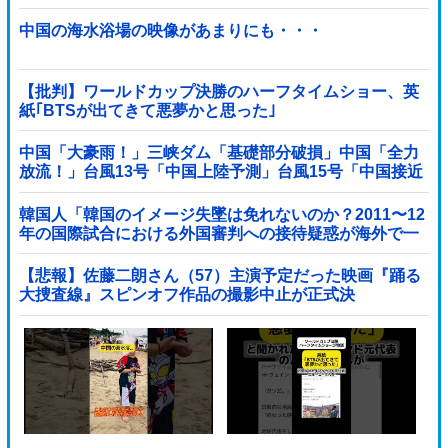
中国の海水浴場の映像があまりにも・・・
【批判】ワールドカップ決勝のハーフタイムショー、英
紙｢BTSが出てきて悪夢かと思った｣
中国「大豪雨！」三峡ダム「基礎部分破損」中国「全力
放流！」台風13号「中国上陸予測」台風15号「中国接近
（画像」中国「台風同時上陸！（穀物生産が壊滅危機」
→
韓国人「韓国のイメージ失墜は免れないのか？2011〜12
年の国際試合における外国審判への接待疑惑が海外で一
斉に報じられる‥」
【悲報】佐藤二朗さん（57）主演予定だった映画『踊る
大捜査線』スピンオフ作品の撮影中止が正式決
定・・・・・・・・・他