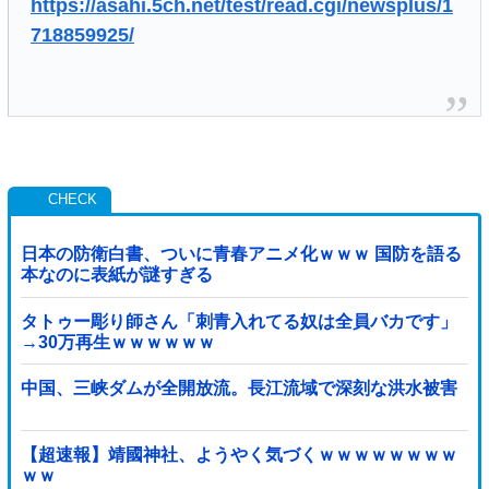
https://asahi.5ch.net/test/read.cgi/newsplus/1
718859925/
日本の防衛白書、ついに青春アニメ化ｗｗｗ 国防を語る
本なのに表紙が謎すぎる
タトゥー彫り師さん「刺青入れてる奴は全員バカです」
→30万再生ｗｗｗｗｗｗ
中国、三峡ダムが全開放流。長江流域で深刻な洪水被害
【超速報】靖國神社、ようやく気づくｗｗｗｗｗｗｗｗ
ｗｗ