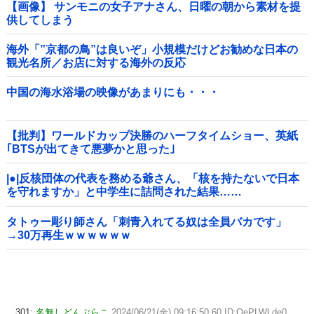
【画像】 サンモニの女子アナさん、日曜の朝から素材を提
供してしまう
海外「”京都の鳥”は良いぞ」小規模だけどお勧めな日本の
観光名所／お店に対する海外の反応
中国の海水浴場の映像があまりにも・・・
【批判】ワールドカップ決勝のハーフタイムショー、英紙
｢BTSが出てきて悪夢かと思った｣
|●|反核団体の代表を務める爺さん、「核を持たないで日本
を守れますか」と中学生に詰問された結果……
タトゥー彫り師さん「刺青入れてる奴は全員バカです」
→30万再生ｗｗｗｗｗｗ
301:
名無しどんぶらこ
2024/06/21(金) 09:16:50.60 ID:OePLWLde0