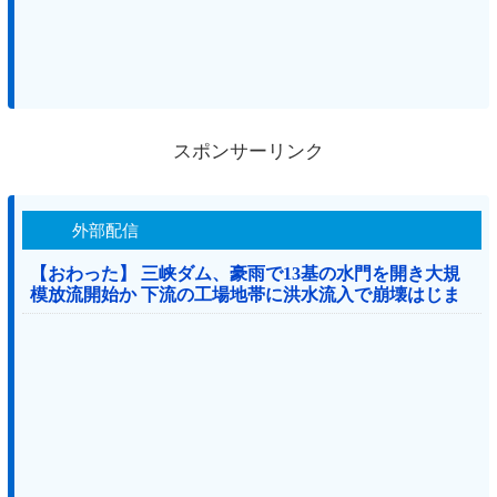
スポンサーリンク
外部配信
【おわった】 三峡ダム、豪雨で13基の水門を開き大規
模放流開始か 下流の工場地帯に洪水流入で崩壊はじま
る