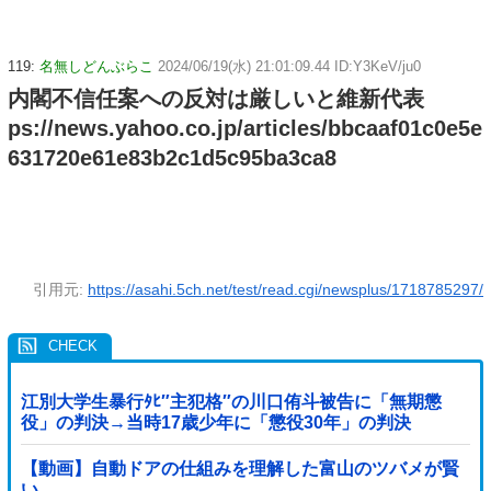
119:
名無しどんぶらこ
2024/06/19(水) 21:01:09.44 ID:Y3KeV/ju0
内閣不信任案への反対は厳しいと維新代表
ps://news.yahoo.co.jp/articles/bbcaaf01c0e5e
631720e61e83b2c1d5c95ba3ca8
引用元:
https://asahi.5ch.net/test/read.cgi/newsplus/1718785297/
江別大学生暴行ﾀﾋ″主犯格″の川口侑斗被告に「無期懲
役」の判決→当時17歳少年に「懲役30年」の判決
【動画】自動ドアの仕組みを理解した富山のツバメが賢
い。