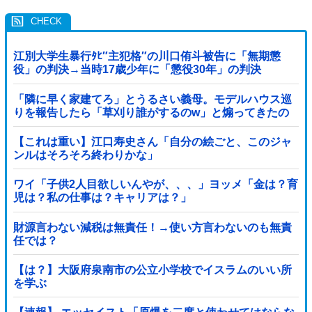
江別大学生暴行ﾀﾋ″主犯格″の川口侑斗被告に「無期懲
役」の判決→当時17歳少年に「懲役30年」の判決
「隣に早く家建てろ」とうるさい義母。モデルハウス巡
りを報告したら「草刈り誰がするのw」と煽ってきたの
で…旦那が放った「一言」に義母オロオロｗｗ←嫌味を
逆手にとった神対応すぎる
【これは重い】江口寿史さん「自分の絵ごと、このジャ
ンルはそろそろ終わりかな」
ワイ「子供2人目欲しいんやが、、、」ヨッメ「金は？育
児は？私の仕事は？キャリアは？」
財源言わない減税は無責任！→使い方言わないのも無責
任では？
【は？】大阪府泉南市の公立小学校でイスラムのいい所
を学ぶ