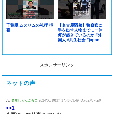
千葉県 ムスリムの礼拝 拒
【名古屋騒然】警察官に
否
手を出す人物まで…一体
何が起きているのか #外
国人 #共生社会 #japan
スポンサーリンク
ネットの声
53:
名無しどんぶらこ
2024/06/19(水) 17:46:03.49 ID:yvZM/Fup0
>>1