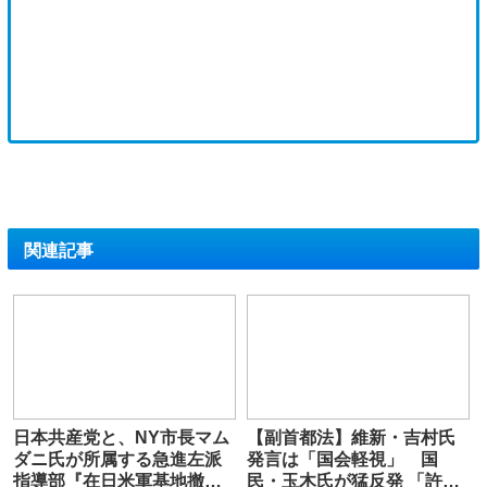
関連記事
日本共産党と、NY市長マム
【副首都法】維新・吉村氏
ダニ氏が所属する急進左派
発言は「国会軽視」 国
指導部『在日米軍基地撤
民・玉木氏が猛反発 「許す