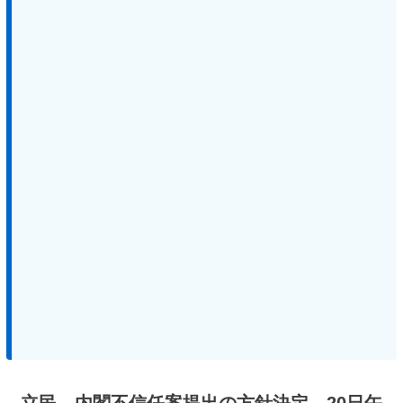
立民、内閣不信任案提出の方針決定 20日午