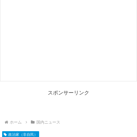
スポンサーリンク
ホーム
国内ニュース
政治家（非自民）