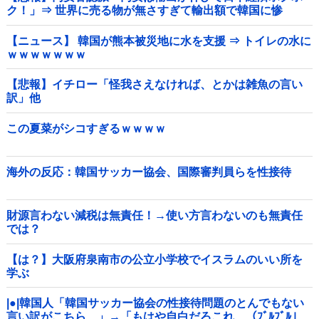
ク！」⇒ 世界に売る物が無さすぎて輸出額で韓国に惨
敗・・・
【ニュース】 韓国が熊本被災地に水を支援 ⇒ トイレの水に
ｗｗｗｗｗｗｗ
【悲報】イチロー「怪我さえなければ、とかは雑魚の言い
訳」他
この夏菜がシコすぎるｗｗｗｗ
海外の反応：韓国サッカー協会、国際審判員らを性接待
財源言わない減税は無責任！→使い方言わないのも無責任
では？
【は？】大阪府泉南市の公立小学校でイスラムのいい所を
学ぶ
|●|韓国人「韓国サッカー協会の性接待問題のとんでもない
言い訳がこちら…」→「もはや自白だろこれ…（ﾌﾞﾙﾌﾞﾙ」