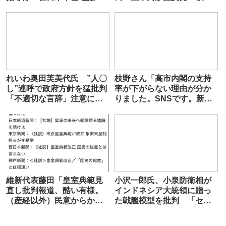
去』で一致
わけにはいかない」
れいわ奥田芙美代氏 ”人〇
枝野さん「高市内閣の支持
し”連呼で政府方針を猛批判
率が下がらない理由が分か
「不適切な言辞」注意に
りました。SNSです。新聞
「どの言葉ですか?」…防衛
を読まない馬鹿ばかりだ」
装備三原則の改定に触れ
維新代表藤田「皇室典範見
小沢一郎氏、小泉防衛相が
直し批判報道、酷い有様。
インドネシア大統領に贈っ
（産経以外）民意からかけ
た戦艦模型を批判 「セン
離れているのは新聞社」
スが無いでは済まない」
「どんどん狂ってきてい