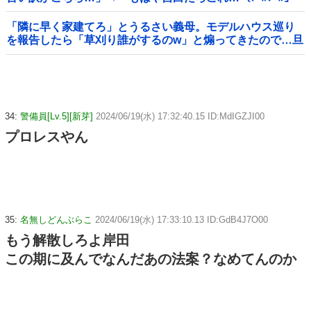
＝韓国の反応
「隣に早く家建てろ」とうるさい義母。モデルハウス巡り
を報告したら「草刈り誰がするのw」と煽ってきたので…旦
那が放った「一言」に義母オロオロｗｗ←嫌味を逆手にと
った神対応すぎる
34:
警備員[Lv.5][新芽]
2024/06/19(水) 17:32:40.15 ID:MdIGZJI00
プロレスやん
35:
名無しどんぶらこ
2024/06/19(水) 17:33:10.13 ID:GdB4J7O00
もう解散しろよ岸田
この期に及んでなんだあの法案？なめてんのか