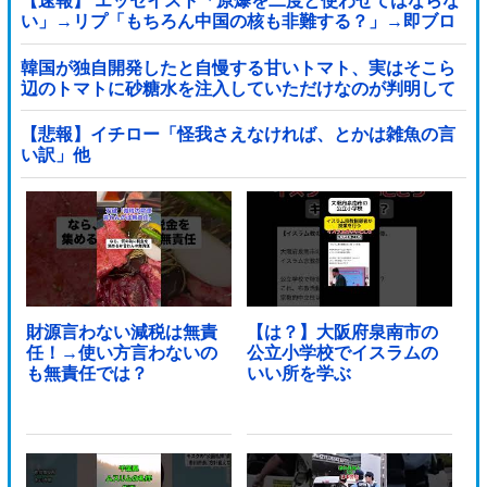
【速報】 エッセイスト「原爆を二度と使わせてはならな
い」→リプ「もちろん中国の核も非難する？」→即ブロ
ック
韓国が独自開発したと自慢する甘いトマト、実はそこら
辺のトマトに砂糖水を注入していただけなのが判明して
大問題にw
【悲報】イチロー「怪我さえなければ、とかは雑魚の言
い訳」他
財源言わない減税は無責
【は？】大阪府泉南市の
任！→使い方言わないの
公立小学校でイスラムの
も無責任では？
いい所を学ぶ