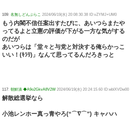
109:
名無しどんぶらこ
2024/06/19(水) 20:08:30.38 ID:vZYMJ+UM0
もう内閣不信任案出すたびに、あいつらまたや
ってるよと立憲の評価が下がる一方な気がする
のだが
あいつらは「堂々と与党と対決する俺らかっこ
いい！(ｷﾗﾘ)」なんて思ってるんだろきっと
117:
朝鮮漬 ◆A9o2GkvA8V2W
2024/06/19(水) 20:24:15.60 ID:wblXVDw00
解散総選挙なら
小池レンホー真っ青やろ(“⌒∇⌒”) キャハハ