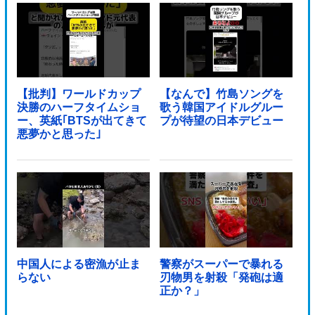
【批判】ワールドカップ
【なんで】竹島ソングを
決勝のハーフタイムショ
歌う韓国アイドルグルー
ー、英紙｢BTSが出てきて
プが待望の日本デビュー
悪夢かと思った｣
中国人による密漁が止ま
警察がスーパーで暴れる
らない
刃物男を射殺「発砲は適
正か？」