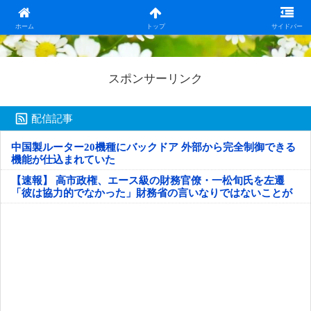
日本第一！ニュース録
ホーム
トップ
サイドバー
スポンサーリンク
配信記事
中国製ルーター20機種にバックドア 外部から完全制御できる
機能が仕込まれていた
【速報】 高市政権、エース級の財務官僚・一松旬氏を左遷
「彼は協力的でなかった」財務省の言いなりではないことが
判明