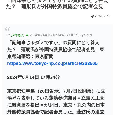
た？ 蓮舫氏が外国特派員協会で記者会見
2024.06.14
1:
少考さん ★
2024/06/14(金) 18:14:46.71 ID:bSCyq2fu9
「副知事じゃダメですか」の質問にどう答え
た？ 蓮舫氏が外国特派員協会で記者会見 東
京都知事選：東京新聞
https://www.tokyo-np.co.jp/article/333565
2024年6月14日 17時34分
東京都知事選（20日告示、7月7日投開票）に立
候補を表明している蓮舫参院議員＝立憲民主党
に離党届を提出＝が14日、東京・丸の内の日本
外国特派員協会で記者会見した。蓮舫氏の過去