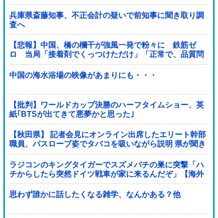
ライズフィギュア【ラウンドワン限定で展開決定】
兵庫県斎藤知事、不正会計の疑いで前知事に聞き取り調
査へ
【悲報】中国、橋の欄干が強風一発で粉々に 鉄筋ゼ
ロ 当局「接着剤でくっつけただけ」「正常で、品質問
題はない」
中国の海水浴場の映像があまりにも・・・
【批判】ワールドカップ決勝のハーフタイムショー、英
紙｢BTSが出てきて悪夢かと思った｣
【秋田県】 記者会見にオンライン出席したエリート幹部
職員、バスローブ姿でタバコを吸いながら説明 県が聞き
取りへ
ラジコンのキングタイガーでスズメバチの巣に突撃「ハ
チからしたら突然ドイツ戦車が家に来るんだぞ」【海外
の反応】
思わず誰かに話したくなる雑学、なんかある？他