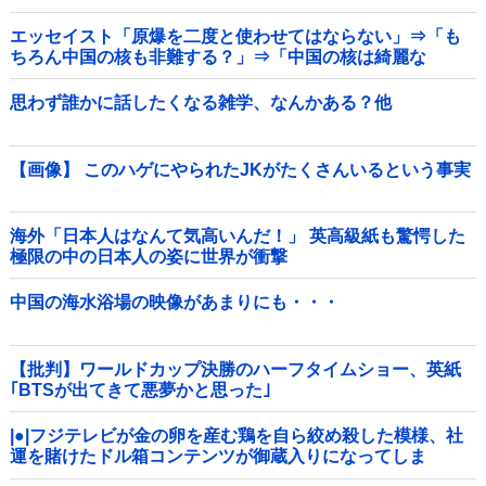
エッセイスト「原爆を二度と使わせてはならない」⇒「も
ちろん中国の核も非難する？」⇒「中国の核は綺麗な
核！」
思わず誰かに話したくなる雑学、なんかある？他
【画像】 このハゲにやられたJKがたくさんいるという事実
海外「日本人はなんて気高いんだ！」 英高級紙も驚愕した
極限の中の日本人の姿に世界が衝撃
中国の海水浴場の映像があまりにも・・・
【批判】ワールドカップ決勝のハーフタイムショー、英紙
｢BTSが出てきて悪夢かと思った｣
|●|フジテレビが金の卵を産む鶏を自ら絞め殺した模様、社
運を賭けたドル箱コンテンツが御蔵入りになってしま
い……