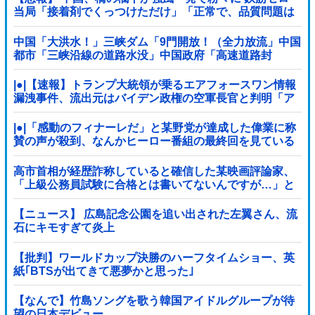
当局「接着剤でくっつけただけ」「正常で、品質問題は
ない」
中国「大洪水！」三峡ダム「9門開放！（全力放流」中国
都市「三峡沿線の道路水没」中国政府「高速道路封
鎖！」中国ダム「緊急放流に合わせて開門（土砂崩れ発
生」→
|●|【速報】トランプ大統領が乗るエアフォースワン情報
漏洩事件、流出元はバイデン政権の空軍長官と判明「ア
クセス権を取り消す」
|●|「感動のフィナーレだ」と某野党が達成した偉業に称
賛の声が殺到、なんかヒーロー番組の最終回を見ている
ような気分に……
高市首相が経歴詐称していると確信した某映画評論家、
「上級公務員試験に合格とは書いてないんですが…」と
ツッコミを受けまくり……
【ニュース】 広島記念公園を追い出された左翼さん、流
石にキモすぎて炎上
【批判】ワールドカップ決勝のハーフタイムショー、英
紙｢BTSが出てきて悪夢かと思った｣
【なんで】竹島ソングを歌う韓国アイドルグループが待
望の日本デビュー