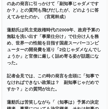
のあの発言に引っかけて「副知事じゃダメです
か？」との質問も飛びだしたが、どのように答
えてみせたのか。（宮尾幹成）
蓮舫氏は民主党政権時代の2009年、政府予算の
無駄を洗い出す「事業仕分け」で仕分け人を務
め、世界一の性能を目指す国産スーパーコンピ
ューターの開発費を巡り「2位じゃダメなんでし
ょうか」と官僚に厳しく詰め寄る姿が話題にな
った。
記者会見では、この時の発言を念頭に「知事で
なければできない政策は？ 副知事じゃだめで
すか？」との質問が出た。
蓮舫氏は苦笑しながら「（知事は）予算の決定
権者、事業についても決定権者。それは知事の