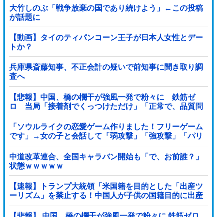
大竹しのぶ「戦争放棄の国であり続けよう」←この投稿
が話題に
【動画】タイのティパンコーン王子が日本人女性とデー
トか？
兵庫県斎藤知事、不正会計の疑いで前知事に聞き取り調
査へ
【悲報】中国、橋の欄干が強風一発で粉々に 鉄筋ゼ
ロ 当局「接着剤でくっつけただけ」「正常で、品質問
題はない」
「ソウルライクの恋愛ゲーム作りました！フリーゲーム
です」→女の子と会話して「弱攻撃」「強攻撃」「パリ
ィ」「ローリング」を選ぶガチでダークソウルなんだが
ｗｗｗｗｗ他
中道改革連合、全国キャラバン開始も「で、お前誰？」
状態ｗｗｗｗｗ
【速報】トランプ大統領「米国籍を目的とした「出産ツ
ーリズム」を禁止する！中国人が子供の国籍目的に出産
しに来るのはおかしい！」ｗｗｗｗｗｗｗｗｗｗｗｗｗ
【悲報】 中国、橋の欄干が強風一発で粉々に 鉄筋ゼロ