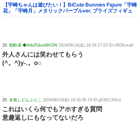
【宇崎ちゃんは遊びたい！】BiCute Bunnies Figure「宇崎
花」「宇崎月」メタリックパープルver. プライズフィギュ
ア【ラウンドワン限定で展開決定】
19:
朝鮮漬 ◆A9o2GkvA8V2W
2024/06/14(金) 18:18:27.63 ID:/rRD6nxa0
外人さんには笑わせてもらう
(^。^)y-.。o○
20:
名無しどんぶらこ
2024/06/14(金) 18:18:35.74 ID:gEMZ1X5c0
これはいくら何でもアホすぎる質問
意趣返しにもなってないだろ