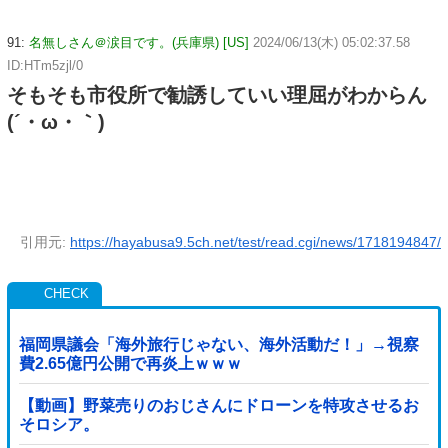
91:
名無しさん＠涙目です。(兵庫県) [US]
2024/06/13(木) 05:02:37.58
ID:HTm5zjl/0
そもそも市役所で勧誘していい理屈がわからん
(´・ω・｀)
引用元:
https://hayabusa9.5ch.net/test/read.cgi/news/1718194847/
福岡県議会「海外旅行じゃない、海外活動だ！」→視察
費2.65億円公開で再炎上ｗｗｗ
【動画】野菜売りのおじさんにドローンを特攻させるお
そロシア。