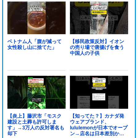
ベトナム人「腹が減って
【移民政策反対】イオン
女性殺し山に捨てた」
の売り場で唐揚げを食う
中国人の子供
【炎上】藤沢市「モスク
【知ってた？】カナダ発
建設と土葬も許可しま
ウェアブランド、
す」→3万人の反対署名も
lululemonが日本でオープ
却下
ン→店名は日本差別から