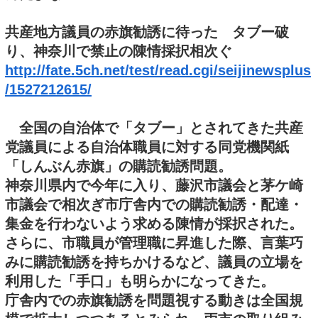
共産地方議員の赤旗勧誘に待った タブー破
り、神奈川で禁止の陳情採択相次ぐ
http://fate.5ch.net/test/read.cgi/seijinewsplus
/1527212615/
全国の自治体で「タブー」とされてきた共産
党議員による自治体職員に対する同党機関紙
「しんぶん赤旗」の購読勧誘問題。
神奈川県内で今年に入り、藤沢市議会と茅ケ崎
市議会で相次ぎ市庁舎内での購読勧誘・配達・
集金を行わないよう求める陳情が採択された。
さらに、市職員が管理職に昇進した際、言葉巧
みに購読勧誘を持ちかけるなど、議員の立場を
利用した「手口」も明らかになってきた。
庁舎内での赤旗勧誘を問題視する動きは全国規