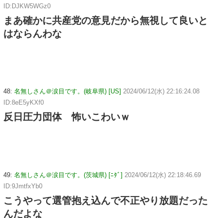
ID:DJKW5WGz0
まあ確かに共産党の意見だから無視して良いと
はならんわな
48:
名無しさん＠涙目です。(岐阜県) [US]
2024/06/12(水) 22:16:24.08
ID:8eE5yKXf0
反日圧力団体 怖いこわいｗ
49:
名無しさん＠涙目です。(茨城県) [ﾆﾀﾞ]
2024/06/12(水) 22:18:46.69
ID:9JmtfxYb0
こうやって選管抱え込んで不正やり放題だった
んだよな