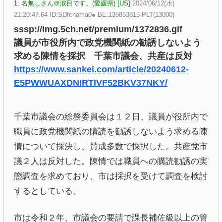
1:
名無しさん＠涙目です。(愛媛県) [US]
2024/06/12(水)
21:20:47.64 ID:SDfcnama0● BE:135853815-PLT(13000)
sssp://img.5ch.net/premium/1372836.gif
議員が市役所内で政党機関紙の勧誘しないよう
求める陳情を採択 千葉市議会、共産は反対
https://www.sankei.com/article/20240612-
E5PWWUAXDNIRTIVF52BKV37NKY/
千葉市議会の総務委員会は１２日、議員が役所内で
職員に政党機関紙の購読を勧誘しないよう求める陳
情について採決し、賛成多数で採択した。共産党市
議２人は反対した。陳情では職員への購読勧誘の実
態調査を求めており、市は採択を受けて調査を検討
するとしている。
市は令和２年、市議会の要請で課長補佐級以上の管