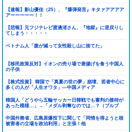
【速報】影山優佳（25）、『爆弾発言』キタァアアアア
アーーーーー！！
【悲報】元フジテレビ渡邊渚さん、『地獄』に逆戻りし
てしまう・・・・・
ベトナム人「腹が減って女性殺し山に捨てた」
【移民政策反対】イオンの売り場で唐揚げを食う中国人
の子供
【株式投資】 韓国で「真夏の世の夢」崩壊、若者中心に
多くの人が「人生オワタ」―中国メディア
韓国人「どうやら五輪サッカー日韓戦でも審判の接待が
あった模様…」→「メダル剥奪なのでは…？（ブルブ
ル」＝韓国の反応
中国外務省、広島原爆投下に関して「同情を得ようと核
被害者の立場を政治利用」と主張！他