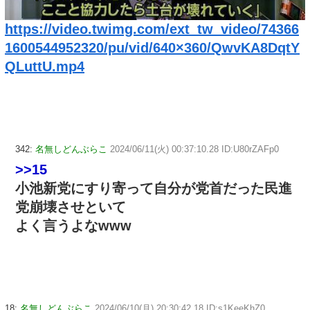
https://video.twimg.com/ext_tw_video/74366
1600544952320/pu/vid/640×360/QwvKA8DqtY
QLuttU.mp4
342:
名無しどんぶらこ
2024/06/11(火) 00:37:10.28 ID:U80rZAFp0
>>15
小池新党にすり寄って自分が党首だった民進
党崩壊させといて
よく言うよなwww
18:
名無しどんぶらこ
2024/06/10(月) 20:30:42.18 ID:s1KeeKhZ0