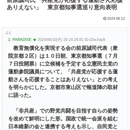
ありえない」 東京都知事選巡り意向表明
2024.06.12
1:
PARADISE ★
2024/06/10(月) 20:24:29.81 ID:tZIeJslp9
教育無償化を実現する会の前原誠司代表（衆
院京都２区）は１０日朝、東京都知事選（７月
７日投開票）に立候補を予定する立憲民主党の
蓮舫参院議員について、「共産党が応援する蓮
舫さんを応援することはありえない」との考え
を明らかにした。京都市東山区で報道陣の取材
に語った。
「非共産」での野党共闘を目指す自らの姿勢
を改めて鮮明にした形。国政で統一会派を組む
日本維新の会と連携する考えも示し、自民党と