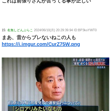
これは前張りさんが言ってる事が正しい
15:
名無しどんぶらこ
2024/06/10(月) 20:29:39.94 ID:BP3koYWT0
まあ、昔からブレないねこの人も
https://i.imgur.com/CurZ75W.png