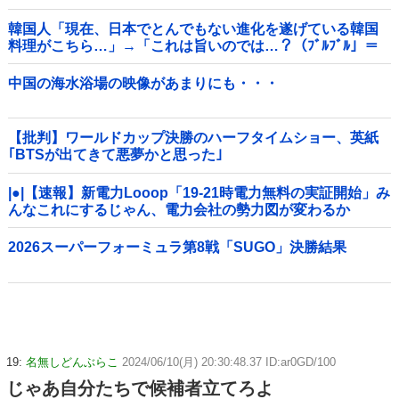
韓国人「現在、日本でとんでもない進化を遂げている韓国
料理がこちら…」→「これは旨いのでは…？（ﾌﾞﾙﾌﾞﾙ」＝
韓国の反応
中国の海水浴場の映像があまりにも・・・
【批判】ワールドカップ決勝のハーフタイムショー、英紙
｢BTSが出てきて悪夢かと思った｣
|●|【速報】新電力Looop「19-21時電力無料の実証開始」み
んなこれにするじゃん、電力会社の勢力図が変わるか
2026スーパーフォーミュラ第8戦「SUGO」決勝結果
19:
名無しどんぶらこ
2024/06/10(月) 20:30:48.37 ID:ar0GD/100
じゃあ自分たちで候補者立てろよ