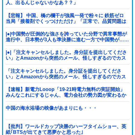
人、出るんじゃないかなあ？？」
【悲報】 中国、橋の欄干が強風一発で粉々に 鉄筋ゼロ
当局「接着剤でくっつけただけ」「正常で、品質問題は
ない」
|●|中国勢が圧倒的な強さを誇っていた分野で異常事態が
進行中、日本勢が3人も準決勝に進む一方で中国勢が……
|●|「注文キャンセルしました。身分証を提出してくださ
い」とAmazonから突然のメール、怪しすぎるのでカス
タマーに確認したら……
「注文キャンセルしました。身分証を提出してくださ
い」とAmazonから突然のメール、怪しすぎるのでカス
タマーに確認したら……
【速報】新電力Looop「19-21時電力無料の実証開始」
みんなこれにするじゃん、電力会社の勢力図が変わるか
中国の海水浴場の映像があまりにも・・・
【批判】ワールドカップ決勝のハーフタイムショー、英
紙｢BTSが出てきて悪夢かと思った｣