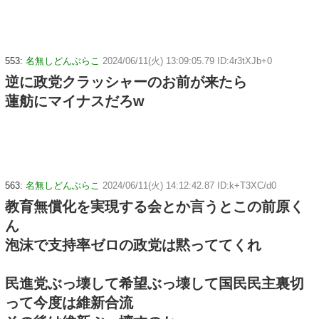
553:
名無しどんぶらこ
2024/06/11(火) 13:09:05.79 ID:4r3tXJb+0
逆に政党クラッシャーのお前が来たら
蓮舫にマイナスだろw
563:
名無しどんぶらこ
2024/06/11(火) 14:12:42.87 ID:k+T3XC/d0
教育無償化を実現する会とか言うとこの前原く
ん
泡沫で支持率ゼロの政党は黙っててくれ
民進党ぶっ壊して希望ぶっ壊して国民民主裏切
って今度は維新合流