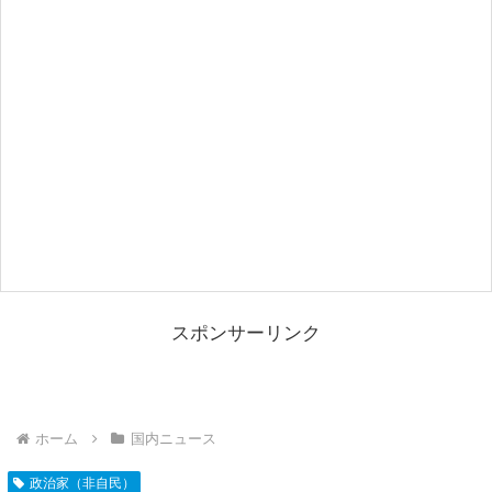
スポンサーリンク
ホーム
国内ニュース
政治家（非自民）