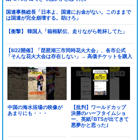
国連事務総長「日本よ、国連にお金がない。このままで
は国連が完全崩壊する。助けろ」
【衝撃】 韓国人「箱根駅伝、走りながら乾杯してた」
【8/22開催】「琵琶湖三市同時花火大会」、各市公式
「そんな花火大会は存在しない」→ 高価チケットを購入
した人達がSNS阿鼻叫喚他
中国の海水浴場の映像が
【批判】ワールドカップ
あまりにも・・・
決勝のハーフタイムショ
ー、英紙｢BTSが出てきて
悪夢かと思った｣