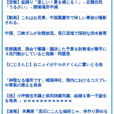
【悲報】盆踊り「楽しい！夏を感じる！」→近隣住民
「うるさい」→開催場所半減
【動画】これはお見事。中国重慶市で珍しい事故が撮影
される。
中国、三峡ダムが全開放流。長江流域で深刻な洪水被害
世耕議員、国会で審議・議決した予算を財務省が勝手に
３兆円動かしていると指摘・問題視
【にじさんじ】おニュイがナルホドくんに驚いとる他
「神聖なる場所です」靖国神社、境内におけるコスプレ
や軍装の禁止を発表
【祝】小坪慎也市議と添田詩織市議、結婚＆第一子誕生
を発表 → ｗｗｗｗｗｗｗｗｗｗｗｗ
【速報】 米農家「流石にこんな値段じゃ、米作り辞める