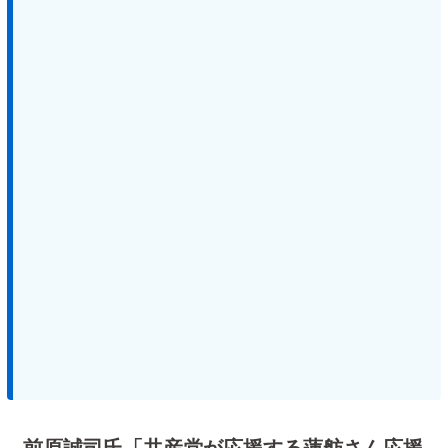
前原誠司氏「共産党が応援する蓮舫さん応援