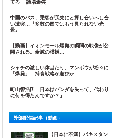
てる」 議場爆笑
中国のバス、乗客が我先にと押し合いへし合
い激突…『多数の国ではもう見られない光
景』
【動画】イオンモール爆発の瞬間の映像が公
開される。全滅の模様…
シャチの激しい体当たり、マンボウが粉々に
「爆発」 捕食戦略か遊びか
町山智浩氏「日本はパンダを失って、代わり
に何を得たんですか？」
外部配信記事（動画）
【日本に不満】パキスタン