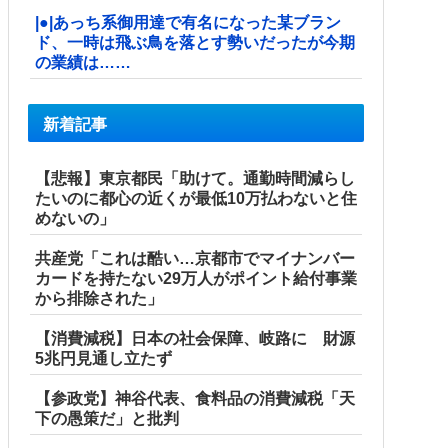
|●|あっち系御用達で有名になった某ブラン
ド、一時は飛ぶ鳥を落とす勢いだったが今期
の業績は……
新着記事
【悲報】東京都民「助けて。通勤時間減らし
たいのに都心の近くが最低10万払わないと住
めないの」
共産党「これは酷い…京都市でマイナンバー
カードを持たない29万人がポイント給付事業
から排除された」
【消費減税】日本の社会保障、岐路に 財源
5兆円見通し立たず
【参政党】神谷代表、食料品の消費減税「天
下の愚策だ」と批判