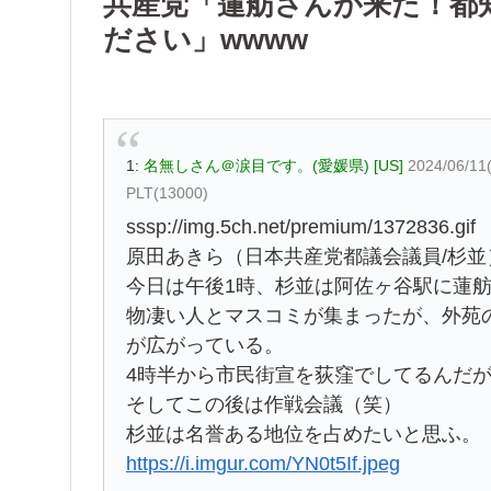
共産党「蓮舫さんが来た！都
ださい」wwww
1:
名無しさん＠涙目です。(愛媛県) [US]
2024/06/11
PLT(13000)
sssp://img.5ch.net/premium/1372836.gif
原田あきら（日本共産党都議会議員/杉並）@ha
今日は午後1時、杉並は阿佐ヶ谷駅に蓮
物凄い人とマスコミが集まったが、外苑
が広がっている。
4時半から市民街宣を荻窪でしてるんだ
そしてこの後は作戦会議（笑）
杉並は名誉ある地位を占めたいと思ふ。
https://i.imgur.com/YN0t5If.jpeg