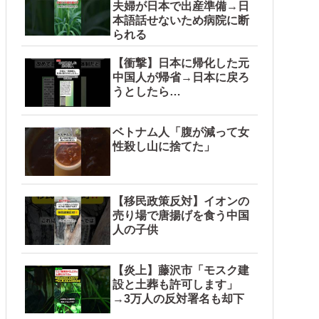
夫婦が日本で出産準備→日
本語話せないため病院に断
られる
【衝撃】日本に帰化した元
中国人が帰省→日本に戻ろ
うとしたら…
ベトナム人「腹が減って女
性殺し山に捨てた」
【移民政策反対】イオンの
売り場で唐揚げを食う中国
人の子供
【炎上】藤沢市「モスク建
設と土葬も許可します」
→3万人の反対署名も却下