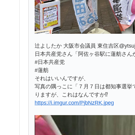
辻よしたか 大阪市会議員 東住吉区@ytsuji
日本共産党さん「阿佐ヶ谷駅に蓮舫さん
#日本共産党
#蓮舫
それはいいんですが、
写真の隅っこに「７月７日は都知事選挙
りますが、これはなんですか⁉
https://i.imgur.com/PjbNzRK.jpeg