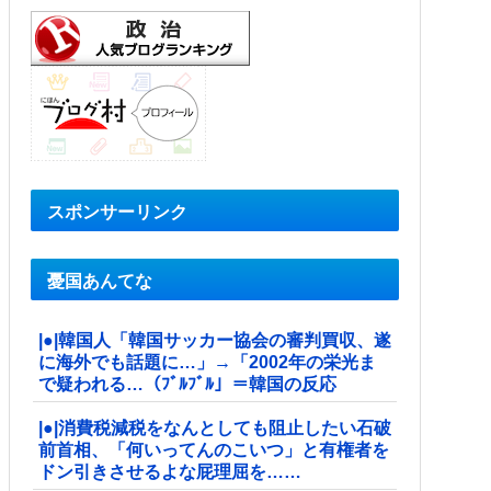
スポンサーリンク
憂国あんてな
|●|韓国人「韓国サッカー協会の審判買収、遂
に海外でも話題に…」→「2002年の栄光ま
で疑われる…（ﾌﾞﾙﾌﾞﾙ」＝韓国の反応
|●|消費税減税をなんとしても阻止したい石破
前首相、「何いってんのこいつ」と有権者を
ドン引きさせるよな屁理屈を……