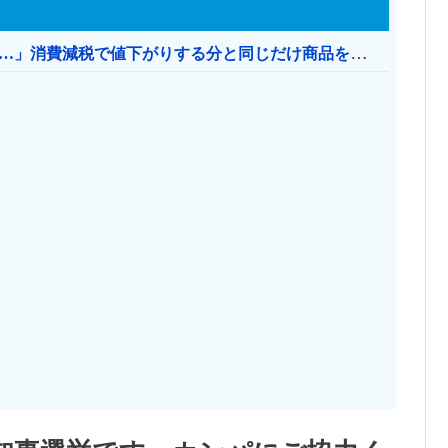
【消費税率1％】 「下げるのが筋なんですけど…」消費減税で値下がりする分と同じだけ商品を値上げして店頭価格を変えない店も