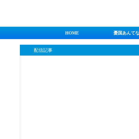
日本第一！ニュース録
HOME
憂国あんて
配信記事