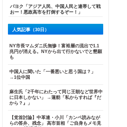
パヨク「アジア人民、中国人民と連帯して戦
おー！悪政高市を打倒するぞー！」
人気記事（30日）
NY市長マムダニ氏無惨！富裕層の流出で1.1
兆円が消える。NYから出て行かないでと懇願
も
中国人に聞いた「一番悪いと思う国は？」
→1位中国
麻生氏「2千年にわたって同じ王朝など世界中
に日本しかない」 →蓮舫「私からすれば『だ
から？』」
【党首討論】中革連・小川「カンペ読みなが
らの答弁、残念」 高市首相「ご自身もメモ見