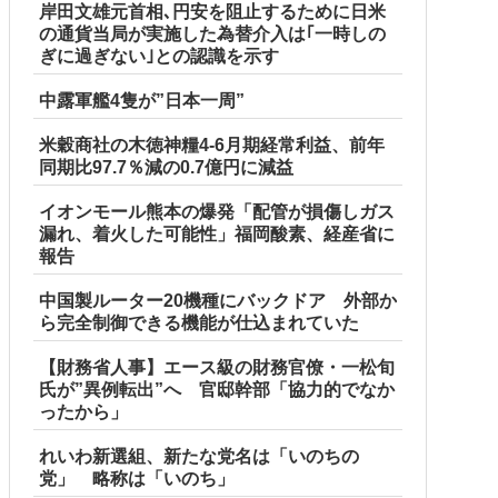
岸田文雄元首相､円安を阻止するために日米
の通貨当局が実施した為替介入は｢一時しの
ぎに過ぎない｣との認識を示す
中露軍艦4隻が”日本一周”
米穀商社の木徳神糧4-6月期経常利益、前年
同期比97.7％減の0.7億円に減益
イオンモール熊本の爆発「配管が損傷しガス
漏れ、着火した可能性」福岡酸素、経産省に
報告
中国製ルーター20機種にバックドア 外部か
ら完全制御できる機能が仕込まれていた
【財務省人事】エース級の財務官僚・一松旬
氏が”異例転出”へ 官邸幹部「協力的でなか
ったから」
れいわ新選組、新たな党名は「いのちの
党」 略称は「いのち」