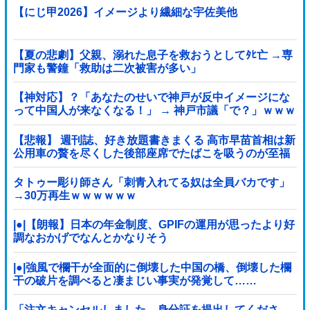
【にじ甲2026】イメージより繊細な宇佐美他
【夏の悲劇】父親、溺れた息子を救おうとしてﾀﾋ亡 →専
門家も警鐘「救助は二次被害が多い」
【神対応】？「あなたのせいで神戸が反中イメージにな
って中国人が来なくなる！」 → 神戸市議「で？」ｗｗｗ
ｗｗｗｗｗｗｗｗｗｗｗｗ
【悲報】 週刊誌、好き放題書きまくる 高市早苗首相は新
公用車の贅を尽くした後部座席でたばこを吸うのが至福
の時間「どんどん延びる乗車時間」
タトゥー彫り師さん「刺青入れてる奴は全員バカです」
→30万再生ｗｗｗｗｗｗ
|●|【朗報】日本の年金制度、GPIFの運用が思ったより好
調なおかげでなんとかなりそう
|●|強風で欄干が全面的に倒壊した中国の橋、倒壊した欄
干の破片を調べると凄まじい事実が発覚して……
「注文キャンセルしました。身分証を提出してくださ