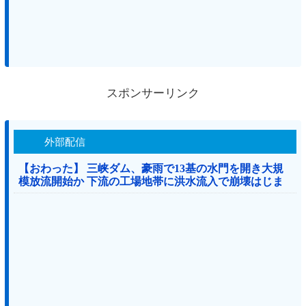
スポンサーリンク
外部配信
【おわった】 三峡ダム、豪雨で13基の水門を開き大規
模放流開始か 下流の工場地帯に洪水流入で崩壊はじま
る