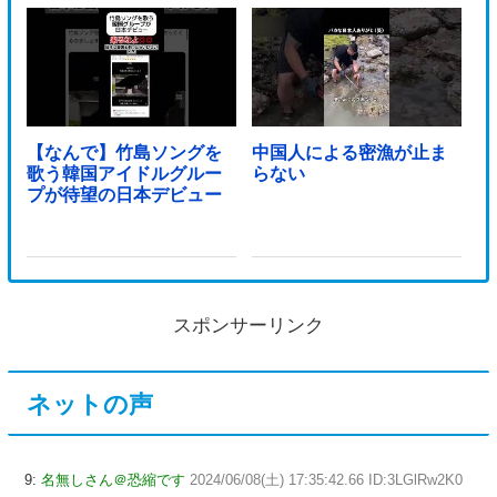
【なんで】竹島ソングを
中国人による密漁が止ま
歌う韓国アイドルグルー
らない
プが待望の日本デビュー
スポンサーリンク
ネットの声
9:
名無しさん＠恐縮です
2024/06/08(土) 17:35:42.66 ID:3LGlRw2K0