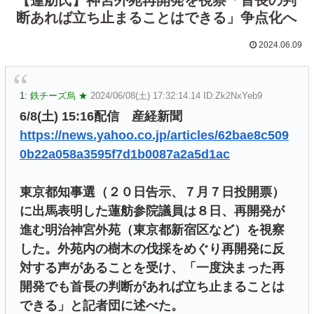
断あれば立ち止まることはできる」争点化へ
2024.06.09
1:
鉄チーズ烏 ★
2024/06/08(土) 17:32:14.14 ID:Zk2NxYeb9
6/8(土) 15:16配信 産経新聞
https://news.yahoo.co.jp/articles/62bae8c509
0b22a058a3595f7d1b0087a2a5d1ac
東京都知事選（２０日告示、７月７日投開票）
に出馬表明した蓮舫参院議員は８日、再開発が
進む明治神宮外苑（東京都新宿区など）を視察
した。外苑内の樹木の伐採をめぐり再開発に反
対する声があることを受け、「一度決まった再
開発でも首長の判断があれば立ち止まることは
できる」と記者団に述べた。