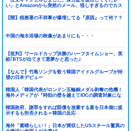
い」とAmazonから突然のメール、怪しすぎるのでカス
タマーに確認したら……
【闇】税務署の不祥事が爆増してる『原因』って何？？
中国の海水浴場の映像があまりにも・・・
【批判】ワールドカップ決勝のハーフタイムショー、英
紙｢BTSが出てきて悪夢かと思った｣
【なんで】竹島ソングを歌う韓国アイドルグループが待
望の日本デビュー
韓国人「韓国代表がロンドン五輪銅メダル剥奪の危機！
海外メディアが『時効の壁を越えてIOCの調査対象にな
り得る』と報道！」
韓国政府、謝罪をすれば賠償を放棄する案を日本側に提
示するも拒否される＝韓国の反応
海外「素晴らしい！」日本が買収したUSスチール驚異の