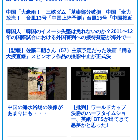
中国「大豪雨！」三峡ダム「基礎部分破損」中国「全力
放流！」台風13号「中国上陸予測」台風15号「中国接近
（画像」中国「台風同時上陸！（穀物生産が壊滅危機」
→
韓国人「韓国のイメージ失墜は免れないのか？2011〜12
年の国際試合における外国審判への接待疑惑が海外で一
斉に報じられる‥」
【悲報】佐藤二朗さん（57）主演予定だった映画『踊る
大捜査線』スピンオフ作品の撮影中止が正式決
定・・・・・・・・・他
中国の海水浴場の映像が
【批判】ワールドカップ
あまりにも・・・
決勝のハーフタイムショ
ー、英紙｢BTSが出てきて
悪夢かと思った｣