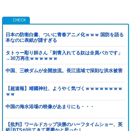
日本の防衛白書、ついに青春アニメ化ｗｗｗ 国防を語る
本なのに表紙が謎すぎる
タトゥー彫り師さん「刺青入れてる奴は全員バカです」
→30万再生ｗｗｗｗｗｗ
中国、三峡ダムが全開放流。長江流域で深刻な洪水被害
【超速報】靖國神社、ようやく気づくｗｗｗｗｗｗｗｗ
ｗｗ
中国の海水浴場の映像があまりにも・・・
【批判】ワールドカップ決勝のハーフタイムショー、英
紙｢BTSが出てきて悪夢かと思った｣