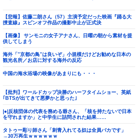
【悲報】佐藤二朗さん（57）主演予定だった映画『踊る大
捜査線』スピンオフ作品の撮影中止が正式決
定・・・・・・・・・他
【画像】 サンモニの女子アナさん、日曜の朝から素材を提
供してしまう
海外「”京都の鳥”は良いぞ」小規模だけどお勧めな日本の
観光名所／お店に対する海外の反応
中国の海水浴場の映像があまりにも・・・
【批判】ワールドカップ決勝のハーフタイムショー、英紙
｢BTSが出てきて悪夢かと思った｣
|●|反核団体の代表を務める爺さん、「核を持たないで日本
を守れますか」と中学生に詰問された結果……
タトゥー彫り師さん「刺青入れてる奴は全員バカです」
→30万再生ｗｗｗｗｗｗ