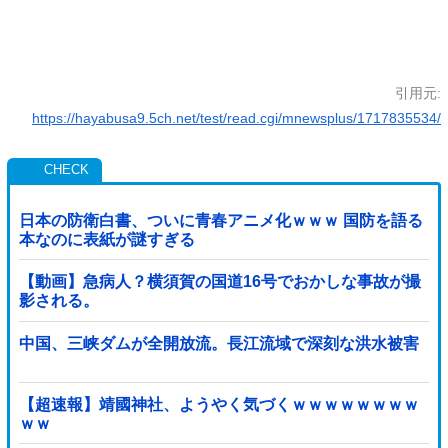
引用元:
https://hayabusa9.5ch.net/test/read.cgi/mnewsplus/1717835534/
日本の防衛白書、ついに青春アニメ化ｗｗｗ 国防を語る
本なのに表紙が謎すぎる
【動画】急病人？横須賀の国道16号でおかしな事故が撮
影される。
中国、三峡ダムが全開放流。長江流域で深刻な洪水被害
【超速報】靖國神社、ようやく気づくｗｗｗｗｗｗｗｗ
ｗｗ