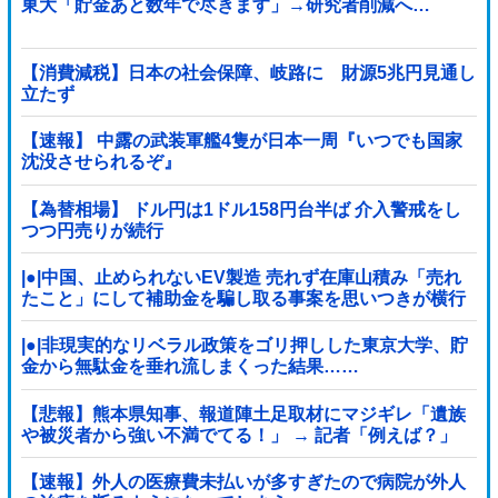
東大「貯金あと数年で尽きます」→研究者削減へ…
【消費減税】日本の社会保障、岐路に 財源5兆円見通し
立たず
【速報】 中露の武装軍艦4隻が日本一周『いつでも国家
沈没させられるぞ』
【為替相場】 ドル円は1ドル158円台半ば 介入警戒をし
つつ円売りが続行
|●|中国、止められないEV製造 売れず在庫山積み「売れ
たこと」にして補助金を騙し取る事案を思いつきが横行
|●|非現実的なリベラル政策をゴリ押しした東京大学、貯
金から無駄金を垂れ流しまくった結果……
【悲報】熊本県知事、報道陣土足取材にマジギレ「遺族
や被災者から強い不満でてる！」 → 記者「例えば？」
→ 知事、怒り通り越して呆れてしまう …...
【速報】外人の医療費未払いが多すぎたので病院が外人