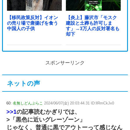
【移民政策反対】イオン
【炎上】藤沢市「モスク
の売り場で唐揚げを食う
建設と土葬も許可しま
中国人の子供
す」→3万人の反対署名も
却下
スポンサーリンク
ネットの声
60:
名無しどんぶらこ
2024/06/07(金) 20:03:44.31 ID:llRmCkJx0
>>1
の記事読むかぎりでは、
>「黒色に近いグレーゾーン」
じゃなく、普通に黒でアウトーって感じなん