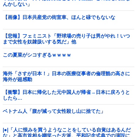
んかしない」
【画像】日本共産党の街宣車、ほんと碌でもないな
【悲報】フェミニスト「野球場の売り子は男がやれ！いつ
まで女性を奴隷扱いする気だ」他
この夏菜がシコすぎるｗｗｗｗ
海外「さすが日本！」日本の医療従事者の倫理観の高さに
海外が超感動
【衝撃】日本に帰化した元中国人が帰省→日本に戻ろうと
したら…
ベトナム人「腹が減って女性殺し山に捨てた」
|●|「人に恨みを買うようなことをしている自覚はあるんだ
な」と高市首相を嘲笑った左派、平和記念式典での演説に