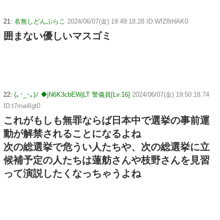
21:
名無しどんぶらこ
2024/06/07(金) 19:49:18.28 ID:WfZ8iHAK0
囲まない優しいマスゴミ
22:
(｡･_･｡)ﾉ ◆jN6K3cbEWjLT 警備員[Lv.16]
2024/06/07(金) 19:50:18.74
ID:t7ma4Igt0
これがもしも無罪ならば日本中で選挙の事前運
動が解禁されることになるよね
次の総選挙で危うい人たちや、次の総選挙に立
候補予定の人たちは蓮舫さんや枝野さんを見習
って演説したくなっちゃうよね