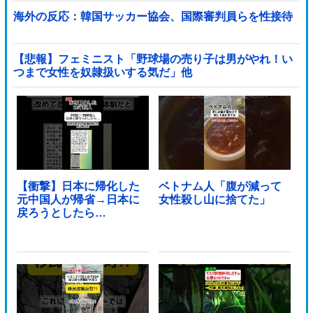
海外の反応：韓国サッカー協会、国際審判員らを性接待
【悲報】フェミニスト「野球場の売り子は男がやれ！い
つまで女性を奴隷扱いする気だ」他
【衝撃】日本に帰化した
ベトナム人「腹が減って
元中国人が帰省→日本に
女性殺し山に捨てた」
戻ろうとしたら…