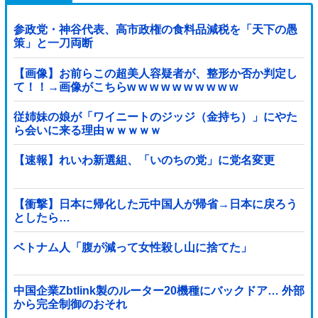
参政党・神谷代表、高市政権の食料品減税を「天下の愚
策」と一刀両断
【画像】お前らこの超美人容疑者が、整形か否か判定し
て！！→画像がこちらw w w w w w w w w w
従姉妹の娘が「ワイニートのジッジ（金持ち）」にやた
ら会いに来る理由ｗｗｗｗｗ
【速報】れいわ新選組、「いのちの党」に党名変更
【衝撃】日本に帰化した元中国人が帰省→日本に戻ろう
としたら…
ベトナム人「腹が減って女性殺し山に捨てた」
中国企業Zbtlink製のルーター20機種にバックドア… 外部
から完全制御のおそれ