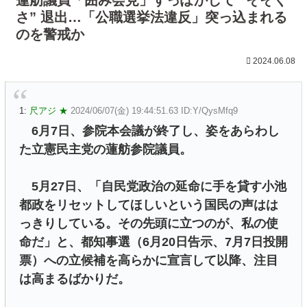
さ” 退出…「公職選挙法違反」突っ込まれる
のを警戒か
2024.06.08
1:
尺アジ ★
2024/06/07(金) 19:44:51.63 ID:Y/QysMfq9
6月7日、参院本会議が終了し、姿をあらわし
た立憲民主党の蓮舫参院議員。
5月27日、「自民党政治の延命に手を貸す小池
都政をリセットしてほしいという国民の声はは
っきりしている。その先頭に立つのが、私の使
命だ」と、都知事選（6月20日告示、7月7日投開
票）への立候補を高らかに宣言して以降、注目
は高まるばかりだ。