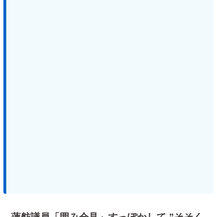
蓮舫議員「囲み会見」すっぽかして ”そそく