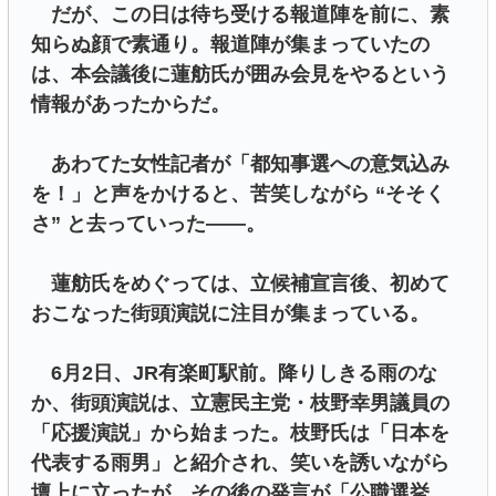
だが、この日は待ち受ける報道陣を前に、素
知らぬ顔で素通り。報道陣が集まっていたの
は、本会議後に蓮舫氏が囲み会見をやるという
情報があったからだ。
あわてた女性記者が「都知事選への意気込み
を！」と声をかけると、苦笑しながら “そそく
さ” と去っていった――。
蓮舫氏をめぐっては、立候補宣言後、初めて
おこなった街頭演説に注目が集まっている。
6月2日、JR有楽町駅前。降りしきる雨のな
か、街頭演説は、立憲民主党・枝野幸男議員の
「応援演説」から始まった。枝野氏は「日本を
代表する雨男」と紹介され、笑いを誘いながら
壇上に立ったが、その後の発言が「公職選挙