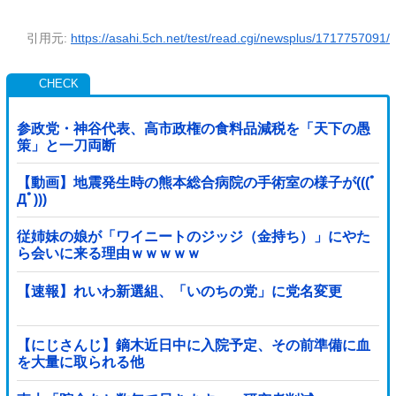
引用元:
https://asahi.5ch.net/test/read.cgi/newsplus/1717757091/
参政党・神谷代表、高市政権の食料品減税を「天下の愚
策」と一刀両断
【動画】地震発生時の熊本総合病院の手術室の様子が(((ﾟ
Дﾟ)))
従姉妹の娘が「ワイニートのジッジ（金持ち）」にやた
ら会いに来る理由ｗｗｗｗｗ
【速報】れいわ新選組、「いのちの党」に党名変更
【にじさんじ】鏑木近日中に入院予定、その前準備に血
を大量に取られる他