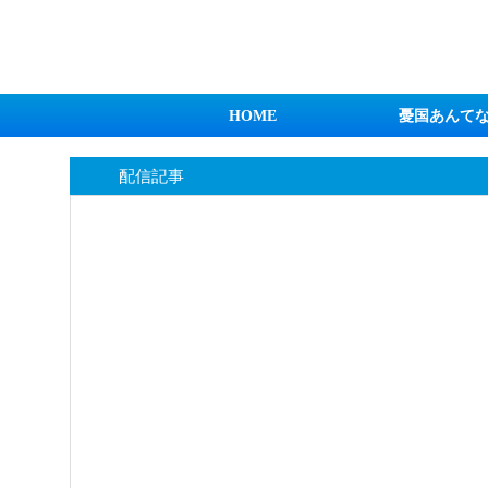
日本第一！ニュース録
HOME
憂国あんて
配信記事