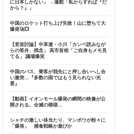
に日本しかない」 →蓮舫「私からすれば『だ
から？』」
中国のロケット打ち上げ失敗！山に堕ちて大
爆発🚀💥
【党首討論】中革連・小川「カンペ読みなが
らの答弁、残念」 高市首相「ご自身もメモ見
てる」 議場爆笑
中国のバス、乗客が我先にと押し合いへし合
い激突…『多数の国ではもう見られない光
景』
【動画】イオンモール爆発の瞬間の映像が公
開される。全滅の模様…
シャチの激しい体当たり、マンボウが粉々に
「爆発」 捕食戦略か遊びか