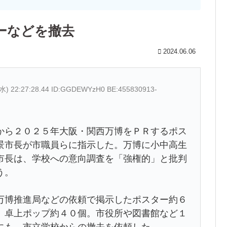
ーなどを撤去
2024.06.06
(水) 22:27:28.44 ID:GGDEWYzH0 BE:455830913-
から２０２５年大阪・関西万博をＰＲするポス
景市長が市職員らに指示した。万博に小中高生
市長は、学校への意向調査を「強権的」と批判
う。
万博推進局などの依頼で掲示したポスター約６
、卓上ポップ約４０個。市役所や図書館など１
にも、市立学校からの撤去を依頼した。