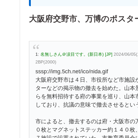
大阪府交野市、万博のポスタ
1:
名無しさん＠涙目です。(新日本) [JP]
2024/06/05
2BP(2000)
sssp://img.5ch.net/ico/nida.gif
大阪府交野市は４日、市役所など市施設
ターなどの掲示物の撤去を始めた。山本
らを無料招待する府の事業を巡り、山本
しており、抗議の意味で撤去させるとい
市によると、撤去するのは府・大阪市の
０枚とマグネットステッカー約１４０枚
７施設で設置されていた。市教育委員会