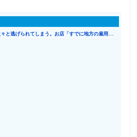
日本のお店、時給1500円でもミャンマー人に次々と逃げられてしまう。お店「すでに地方の雇用は崩壊」