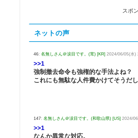
スポ
ネットの声
46:
名無しさん＠涙目です。(茸) [KR]
2024/06/05(水) 
>>1
強制撤去命令も強権的な手法よね？
これにも無駄な人件費かけてそうだ
147:
名無しさん＠涙目です。(和歌山県) [US]
2024/06
>>1
なんか異常な対応。