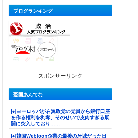
ブログランキング
スポンサーリンク
憂国あんてな
|●|ヨーロッパが右翼政党の党員から銀行口座
を作る権利を剥奪、そのせいで皮肉すぎる展
開に突入しており……
|●|韓国Webtoon企業の最後の牙城だった日