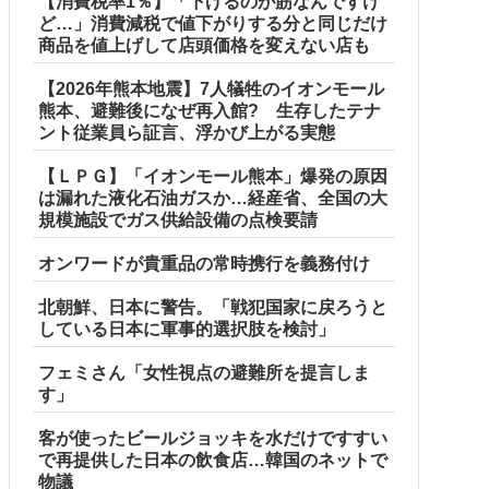
【消費税率1％】「下げるのが筋なんですけ
ど…」消費減税で値下がりする分と同じだけ
商品を値上げして店頭価格を変えない店も
【2026年熊本地震】7人犠牲のイオンモール
熊本、避難後になぜ再入館? 生存したテナ
ント従業員ら証言、浮かび上がる実態
【ＬＰＧ】「イオンモール熊本」爆発の原因
は漏れた液化石油ガスか…経産省、全国の大
規模施設でガス供給設備の点検要請
オンワードが貴重品の常時携行を義務付け
北朝鮮、日本に警告。「戦犯国家に戻ろうと
している日本に軍事的選択肢を検討」
フェミさん「女性視点の避難所を提言しま
す」
客が使ったビールジョッキを水だけですすい
で再提供した日本の飲食店…韓国のネットで
物議