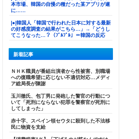
本市場、韓国の自慢の種だった某アプリが遂
に……
|●|韓国人「韓国で行われた日本に対する最新
の好感度調査の結果がこちら…」→「どうし
てこうなった…？（ﾌﾞﾙﾌﾞﾙ」＝韓国の反応
新着記事
ＮＨＫ職員が番組出演者から性被害、別職場
への復職希望に応じない不適切対応…メディ
ア総局長が陳謝
玉川徹氏、包丁男に発砲した警官の行動につ
いて「死刑にならない犯罪を警察官が死刑に
してしまった」
赤十字、スペイン領セウタに殺到した不法移
民に物資を支給