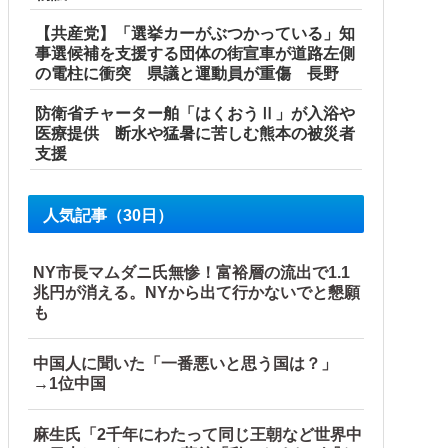
【共産党】「選挙カーがぶつかっている」知
事選候補を支援する団体の街宣車が道路左側
の電柱に衝突 県議と運動員が重傷 長野
防衛省チャーター舶「はくおうⅡ」が入浴や
医療提供 断水や猛暑に苦しむ熊本の被災者
支援
人気記事（30日）
国当局「救助隊動画も削除」台風13号「三峡ダム接近中」→
NY市長マムダニ氏無惨！富裕層の流出で1.1
兆円が消える。NYから出て行かないでと懇願
も
ｗｗｗｗｗｗｗｗｗｗｗｗｗｗ他
中国人に聞いた「一番悪いと思う国は？」
→1位中国
麻生氏「2千年にわたって同じ王朝など世界中