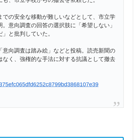
までの安全な移動が難しいなどとして、市立学
明。意向調査の回答の選択肢に「希望しない」
だ」と批判していた。
「意向調査は踏み絵」などと投稿。読売新聞の
はなく、強権的な手法に対する抗議として撤去
e8a375efc065dfd6252c8799bd3868107e39