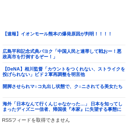
【速報】イオンモール熊本の爆発原因が判明！！！！
広島平和記念式典パヨク「中国人民と連帯して戦おー！悪
政高市を打倒するぞー！」
【DeNA】相川監督「カウントをつくれない、ストライクを
投げられない」ビド２軍再調整を明言他
開脚させられマ○コ丸出し状態で、ク○ニされてる美女たち
海外「日本なんて行くんじゃなかった…」 日本を知ってし
まったディズニー信者、帰国後『本家』に失望する事態に
RSSフィードを取得できません