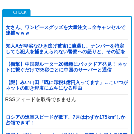
女さん、ワンピースグッズを大量注文→全キャンセルで
逮捕ｗｗｗ
知人Aが卑劣なひき逃げ被害に遭遇し、ナンバーを特定
しても犯人を捕まえられない警察への怒りと、その話を
聞いて「逃げた方が得じゃん」と言い放ったBの神経が
わからん
【衝撃】中国製ルーター20機種にバックドア発見！ ネッ
トに繋ぐだけで35秒ごとに中国のサーバーと通信
【謎】みい山田「既に印税1億円入ってます」←こいつが
ネットの叩き程度にムキになる理由
RSSフィードを取得できません
ロシアの進軍スピードが低下、7月はわずか175km²しか
占領できず！