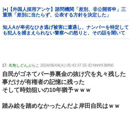
|●|【外国人採用アンケ】諮問機関「差別、非公開答申」三
重県「差別に当たらず、公表する方針を決定した」
知人Aが卑劣なひき逃げ被害に遭遇し、ナンバーを特定して
も犯人を捕まえられない警察への怒りと、その話を聞いて
「逃げた方が得じゃん」と言い放ったBの神経がわからん
17:
名無しどんぶらこ
2024/06/04(火) 05:43:37.55 ID:NhhfX3MN0
自民がゴネてパー券裏金の抜け穴を丸々残した
事だけが有権者の記憶に残った
そして時効狙いの10年猶予ｗｗｗ
踏み絵を踏めなかったんだよ岸田自民はｗｗ