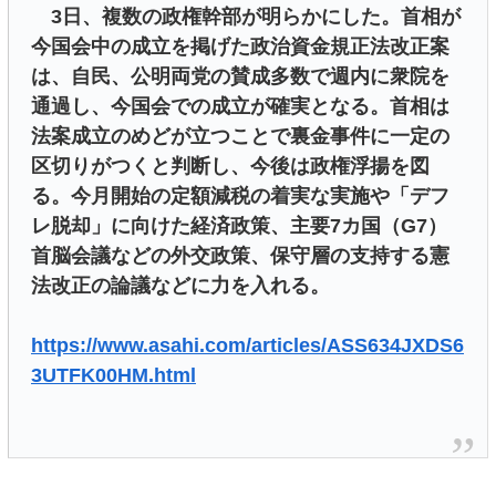
3日、複数の政権幹部が明らかにした。首相が
今国会中の成立を掲げた政治資金規正法改正案
は、自民、公明両党の賛成多数で週内に衆院を
通過し、今国会での成立が確実となる。首相は
法案成立のめどが立つことで裏金事件に一定の
区切りがつくと判断し、今後は政権浮揚を図
る。今月開始の定額減税の着実な実施や「デフ
レ脱却」に向けた経済政策、主要7カ国（G7）
首脳会議などの外交政策、保守層の支持する憲
法改正の論議などに力を入れる。
https://www.asahi.com/articles/ASS634JXDS6
3UTFK00HM.html