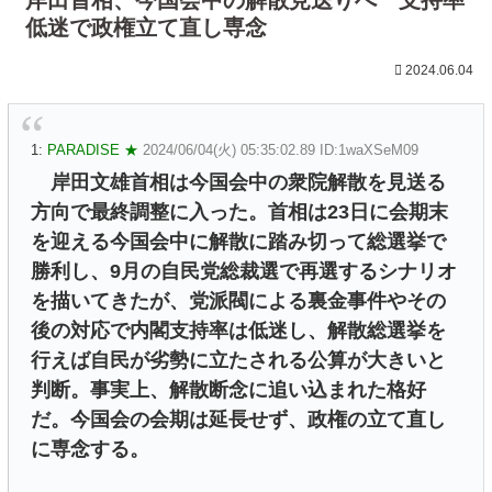
低迷で政権立て直し専念
2024.06.04
1:
PARADISE ★
2024/06/04(火) 05:35:02.89 ID:1waXSeM09
岸田文雄首相は今国会中の衆院解散を見送る
方向で最終調整に入った。首相は23日に会期末
を迎える今国会中に解散に踏み切って総選挙で
勝利し、9月の自民党総裁選で再選するシナリオ
を描いてきたが、党派閥による裏金事件やその
後の対応で内閣支持率は低迷し、解散総選挙を
行えば自民が劣勢に立たされる公算が大きいと
判断。事実上、解散断念に追い込まれた格好
だ。今国会の会期は延長せず、政権の立て直し
に専念する。