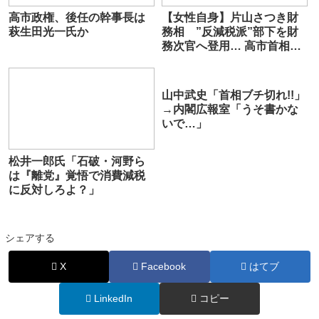
高市政権、後任の幹事長は
【女性自身】片山さつき財
萩生田光一氏か
務相 ”反減税派”部下を財
務次官へ登用… 高市首相が
強める”財務省への不信感”
『私をのけ者にして反乱す
る気なのか』
山中武史「首相ブチ切れ!!」
→内閣広報室「うそ書かな
いで…」
松井一郎氏「石破・河野ら
は『離党』覚悟で消費減税
に反対しろよ？」
シェアする
X
Facebook
はてブ
LinkedIn
コピー