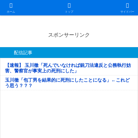
日本第一！ニュース録
ホーム
トップ
サイドバー
スポンサーリンク
配信記事
【速報】 玉川徹「死んでいなければ銃刀法違反と公務執行妨
害、警察官が事実上の死刑にした」
玉川徹「包丁男を結果的に死刑にしたことになる」←これど
う思う？？？