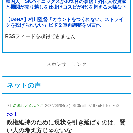
韓国人「SKハイニックスが10%台の暴落！外国人投資家
と機関が売り越しを仕掛けコスピが4%を超える大幅な下
落‥」
【DeNA】相川監督「カウントをつくれない、ストライ
クを投げられない」ビド２軍再調整を明言他
RSSフィードを取得できません
スポンサーリンク
ネットの声
98:
名無しどんぶらこ
2024/06/04(火) 06:05:58.97 ID:oPHToEF50
>>1
政権維持のために現状を引き延ばすのは、賢
い人の考え方じゃないな