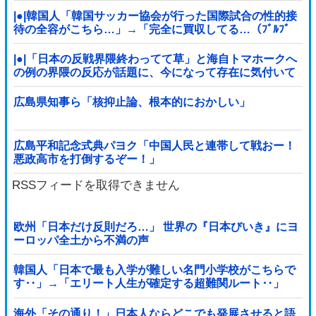
|●|韓国人「韓国サッカー協会が行った国際試合の性的接
待の全容がこちら…」→「完全に買収してる…（ﾌﾞﾙﾌﾞ
ﾙ」＝韓国の反応
|●|「日本の反戦界隈終わってて草」と海自トマホークへ
の例の界隈の反応が話題に、今になって存在に気付いて
しまった結果……
広島県知事ら「核抑止論、根本的におかしい」
広島平和記念式典パヨク「中国人民と連帯して戦おー！
悪政高市を打倒するぞー！」
RSSフィードを取得できません
欧州「日本だけ反則だろ…」 世界の『日本びいき』にヨ
ーロッパ全土から不満の声
韓国人「日本で最も入学が難しい名門小学校がこちらで
す‥」→「エリート人生が確定する超難関ルート‥」
海外「その通り！」日本人ならどこでも発展させると語