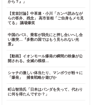
から？』」
【党首討論】中革連・小川「カンペ読みなが
らの答弁、残念」 高市首相「ご自身もメモ見
てる」 議場爆笑
中国のバス、乗客が我先にと押し合いへし合
い激突…『多数の国ではもう見られない光
景』
【動画】イオンモール爆発の瞬間の映像が公
開される。全滅の模様…
シャチの激しい体当たり、マンボウが粉々に
「爆発」 捕食戦略か遊びか
町山智浩氏「日本はパンダを失って、代わり
に何を得たんですか？」