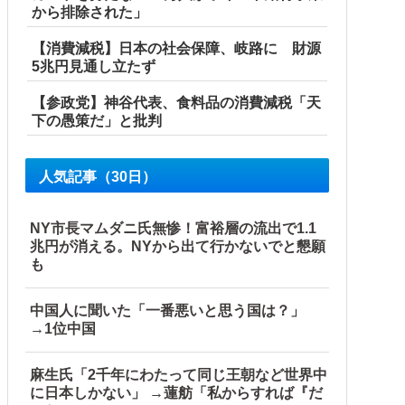
から排除された」
【消費減税】日本の社会保障、岐路に 財源
5兆円見通し立たず
【参政党】神谷代表、食料品の消費減税「天
下の愚策だ」と批判
人気記事（30日）
NY市長マムダニ氏無惨！富裕層の流出で1.1
兆円が消える。NYから出て行かないでと懇願
も
中国人に聞いた「一番悪いと思う国は？」
→1位中国
麻生氏「2千年にわたって同じ王朝など世界中
に日本しかない」 →蓮舫「私からすれば『だ