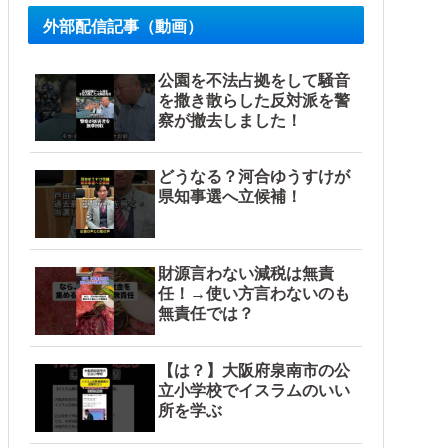
外部配信記事（動画）
公園を不法占拠をして騒音
を撒き散らした反対派を警
察が撤去しました！
どうなる？河合ゆうすけが
県知事選へ立候補！
財源言わない減税は無責
任！→使い方言わないのも
無責任では？
【は？】大阪府泉南市の公
立小学校でイスラムのいい
所を学ぶ