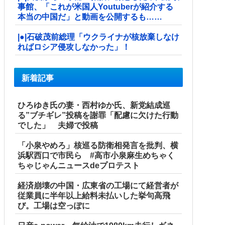
事館、「これが米国人Youtuberが紹介する
本当の中国だ」と動画を公開するも……
|●|石破茂前総理「ウクライナが核放棄しなけ
ればロシア侵攻しなかった」！
新着記事
ひろゆき氏の妻・西村ゆか氏、新党結成巡
る”ブチギレ”投稿を謝罪「配慮に欠けた行動
でした」 夫婦で投稿
「小泉やめろ」核巡る防衛相発言を批判、横
浜駅西口で市民ら #高市小泉麻生めちゃく
ちゃじゃんニュースdeプロテスト
経済崩壊の中国・広東省の工場にて経営者が
従業員に半年以上給料未払いした挙句高飛
び。工場は空っぽに