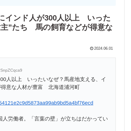
インド人が300人以上 いった
世主”たち 馬の飼育などが得意な
2024.06.01
D:SnpZCqca9
00人以上 いったいなぜ？馬産地支える、イ
が得意な人材が豊富 北海道浦河町
ac8d54121e2c9d5873aa99ab9bd5a4bf76ecd
国人労働者。「言葉の壁」が立ちはだかってい