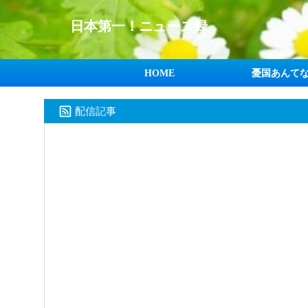
日本第一！ニュース録
HOME
憂国あんて
配信記事