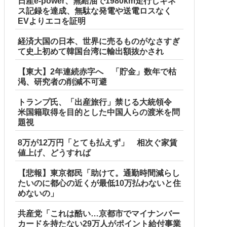
日産e-power、無給油で1980km走行しギネ
ス記録を達成、無駄な発電や送電ロスなく
EVよりエコを証明
経済大国の日本、世界に売るものがなさすぎ
て史上初めて韓国台湾に輸出額抜かされ
【東大】2年連続赤字へ 「貯金」数年で枯
渇、研究者の削減不可避
トランプ氏、「出産旅行」禁じる大統領令
米国籍取得を目的とした中国人らの渡米を問
題視
8万が12万円「とても払えず」 相次ぐ家賃
値上げ、どうすれば
【悲報】東京都民「助けて。通勤時間減らし
たいのに都心の近くが最低10万払わないと住
めないの」
共産党「これは酷い…京都市でマイナンバー
カードを持たない29万人がポイント給付事業