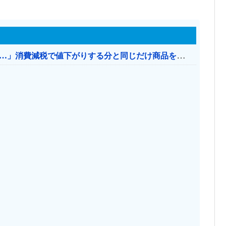
【消費税率1％】 「下げるのが筋なんですけど…」消費減税で値下がりする分と同じだけ商品を値上げして店頭価格を変えない店も