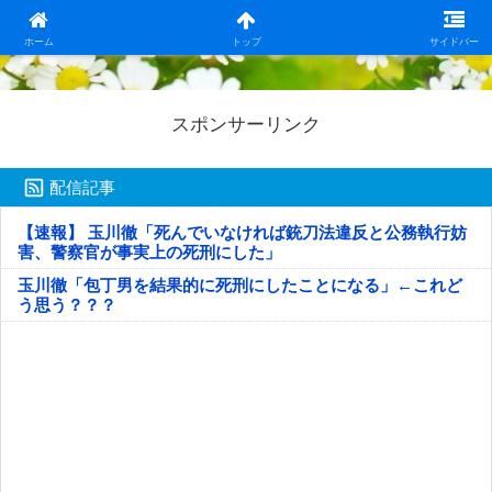
日本第一！ニュース録
ホーム
トップ
サイドバー
スポンサーリンク
配信記事
【速報】 玉川徹「死んでいなければ銃刀法違反と公務執行妨
害、警察官が事実上の死刑にした」
玉川徹「包丁男を結果的に死刑にしたことになる」←これど
う思う？？？