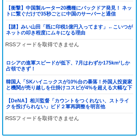
聞いて「逃げた方が得じゃん」と言い放ったBの神経が
わからん
【衝撃】中国製ルーター20機種にバックドア発見！ ネッ
トに繋ぐだけで35秒ごとに中国のサーバーと通信
【謎】みい山田「既に印税1億円入ってます」←こいつが
ネットの叩き程度にムキになる理由
RSSフィードを取得できません
ロシアの進軍スピードが低下、7月はわずか175km²しか
占領できず！
韓国人「SKハイニックスが10%台の暴落！外国人投資家
と機関が売り越しを仕掛けコスピが4%を超える大幅な下
落‥」
【DeNA】相川監督「カウントをつくれない、ストライ
クを投げられない」ビド２軍再調整を明言他
RSSフィードを取得できません