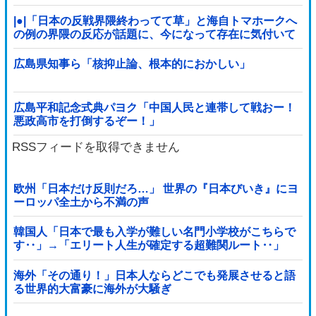
ﾙ」＝韓国の反応
|●|「日本の反戦界隈終わってて草」と海自トマホークへ
の例の界隈の反応が話題に、今になって存在に気付いて
しまった結果……
広島県知事ら「核抑止論、根本的におかしい」
広島平和記念式典パヨク「中国人民と連帯して戦おー！
悪政高市を打倒するぞー！」
RSSフィードを取得できません
欧州「日本だけ反則だろ…」 世界の『日本びいき』にヨ
ーロッパ全土から不満の声
韓国人「日本で最も入学が難しい名門小学校がこちらで
す‥」→「エリート人生が確定する超難関ルート‥」
海外「その通り！」日本人ならどこでも発展させると語
る世界的大富豪に海外が大騒ぎ