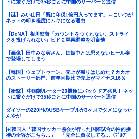
トに繋ぐだけで35秒ごとに中国のサーバーと通信
【謎】みい山田「既に印税1億円入ってます」←こいつが
ネットの叩き程度にムキになる理由
【DeNA】相川監督「カウントをつくれない、ストライ
クを投げられない」ビド２軍再調整を明言他
【画像】田中みな実さん、妊娠中とは思えないヒール姿
で登場してしまう
【韓国】ウェブトゥーン、売上が減りはじめた？カカオ
のストーリー部門、前年同期比で売上がマイナス16％
【衝撃】 中国製ルーター20機種にバックドア発見！ ネッ
トに繋ぐだけで35秒ごとに中国のサーバーと通信
ダイソーの220円のUSBケーブルが3ヶ月でダメになった
んやが
|●|韓国人「韓国サッカー協会が行った国際試合の性的接
待の全容がこちら…」→「完全に買収してる…（ﾌﾞﾙﾌﾞ