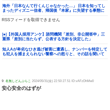
海外「日本なんて行くんじゃなかった…」 日本を知ってし
まったディズニー信者、帰国後『本家』に失望する事態に
RSSフィードを取得できません
|●|【外国人採用アンケ】諮問機関「差別、非公開答申」三
重県「差別に当たらず、公表する方針を決定した」
知人Aが卑劣なひき逃げ被害に遭遇し、ナンバーを特定して
も犯人を捕まえられない警察への怒りと、その話を聞いて
「逃げた方が得じゃん」と言い放ったBの神経がわからん
9:
名無しどんぶらこ
2024/05/31(金) 22:50:27.51 ID:vAFzDhMw0
安心安全のはずが