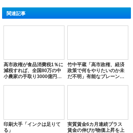
関連記事
高市政権が食品消費税1％に
竹中平蔵「高市政権、経済
減税すれば、全国80万の中
政策で何をやりたいのか未
小農家の手取り3000億円以
だ不明」有能なブレーンの
上減、離農へ
不在を懸念…小泉政権とは
「政策の充実度に雲泥の
差」
印刷大手「インクは足りて
実質賃金6カ月連続プラス
る」
賃金の伸びが物価上昇を上