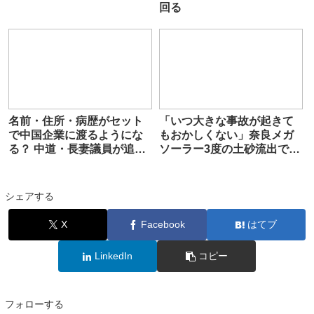
回る
名前・住所・病歴がセット
「いつ大きな事故が起きて
で中国企業に渡るようにな
もおかしくない」奈良メガ
る？ 中道・長妻議員が追
ソーラー3度の土砂流出で住
及…自民党・松本大臣「え
民がついに刑事告発
ーと、ごめんなさい」
シェアする
X
Facebook
はてブ
LinkedIn
コピー
フォローする