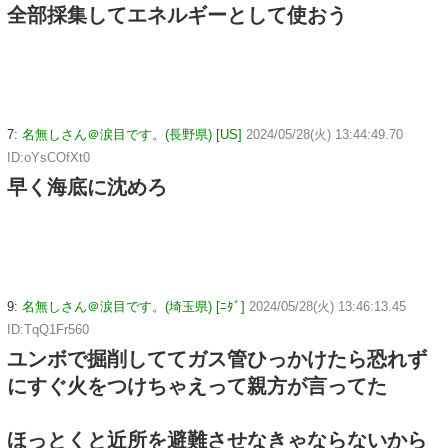
全部採集してエネルギーとして使おう
7:
名無しさん＠涙目です。(長野県) [US]
2024/05/28(火) 13:44:49.70
ID:oYsCOfXt0
早く海底に沈めろ
9:
名無しさん＠涙目です。(埼玉県) [ﾆﾀﾞ]
2024/05/28(火) 13:46:13.45
ID:TqQ1Fr560
ユンボで掘削しててガス管ひっかけたら恐れず
にすぐ火をつけちゃえって親方が言ってた
ほっとくと近所を避難させなきゃならないから