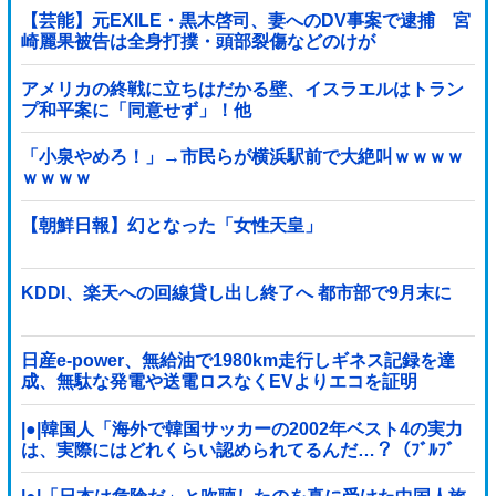
【芸能】元EXILE・黒木啓司、妻へのDV事案で逮捕 宮
崎麗果被告は全身打撲・頭部裂傷などのけが
アメリカの終戦に立ちはだかる壁、イスラエルはトラン
プ和平案に「同意せず」！他
「小泉やめろ！」→市民らが横浜駅前で大絶叫ｗｗｗｗ
ｗｗｗｗ
【朝鮮日報】幻となった「女性天皇」
KDDI、楽天への回線貸し出し終了へ 都市部で9月末に
日産e-power、無給油で1980km走行しギネス記録を達
成、無駄な発電や送電ロスなくEVよりエコを証明
|●|韓国人「海外で韓国サッカーの2002年ベスト4の実力
は、実際にはどれくらい認められてるんだ…？（ﾌﾞﾙﾌﾞ
ﾙ」＝韓国の反応