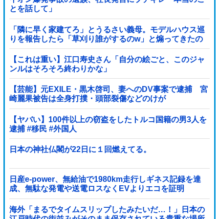
とを話して」
「隣に早く家建てろ」とうるさい義母。モデルハウス巡
りを報告したら「草刈り誰がするのw」と煽ってきたの
で…旦那が放った「一言」に義母オロオロｗｗ←嫌味を
逆手にとった神対応すぎる
【これは重い】江口寿史さん「自分の絵ごと、このジャ
ンルはそろそろ終わりかな」
【芸能】元EXILE・黒木啓司、妻へのDV事案で逮捕 宮
崎麗果被告は全身打撲・頭部裂傷などのけが
【ヤバい】100件以上の窃盗をしたトルコ国籍の男3人を
逮捕 #移民 #外国人
日本の神社仏閣が22日に１回燃えてる。
日産e-power、無給油で1980km走行しギネス記録を達
成、無駄な発電や送電ロスなくEVよりエコを証明
海外「まるでタイムスリップしたみたいだ…！」日本の
江戸時代の街並みがそのまま保存されている貴重な場所