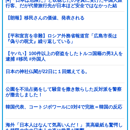
|●|「日本は危険だ」と吹聴したのを真に受けた中国人旅
行客、だが代替旅行先が日本ほど安全ではなかった結
果……
【朗報】移民さんの価値、発表される
【平和宣言を非難】ロシア外務省報道官「広島市長は
『偽りの呪文』繰り返している」
【ヤバい】100件以上の窃盗をしたトルコ国籍の男3人を
逮捕 #移民 #外国人
日本の神社仏閣が22日に１回燃えてる。
公園を不法占拠をして騒音を撒き散らした反対派を警察
が撤去しました！
韓国代表、コートジボワールに0対4で完敗＝韓国の反応
海外「日本人はなんて気高いんだ！」 英高級紙も驚愕し