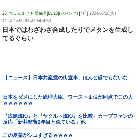
26:
ちょんまげ👴 警備員[Lv.20](ジパング) [ﾆﾀﾞ]
2024/05/28(火)
14:12:46.68 ID:aMfGfStM0
日本ではわざわざ合成したりでメタンを生成し
てるぐらい
【ニュース】日本共産党の街宣車、ほんと碌でもないな
日本をダメにした総理大臣、ワースト１位が同点でこの人
ｗｗｗｗｗｗ
『広島燃ゆ』と『ヤクルト燃ゆ』を比較←カープファンの
反応「新井監督2年目と似ている」他
この夏菜がシコすぎるｗｗｗｗ