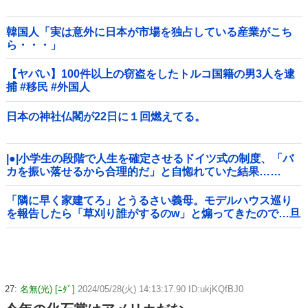
韓国人「実は意外に日本が市場を独占している産業がこち
ら・・・」
【ヤバい】100件以上の窃盗をしたトルコ国籍の男3人を逮
捕 #移民 #外国人
日本の神社仏閣が22日に１回燃えてる。
|●|小学生の段階で人生を確定させるドイツ式の制度、「バ
カを振い落せるから合理的だ」と自惚れていた結果……
「隣に早く家建てろ」とうるさい義母。モデルハウス巡り
を報告したら「草刈り誰がするのw」と煽ってきたので…旦
那が放った「一言」に義母オロオロｗｗ←嫌味を逆手にと
った神対応すぎる
27:
名無(光) [ﾆﾀﾞ]
2024/05/28(火) 14:13:17.90 ID:ukjKQfBJ0