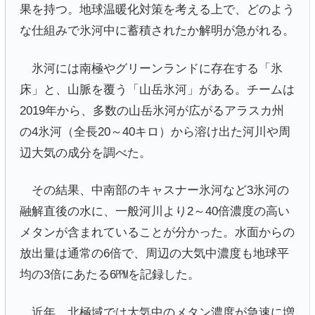
果を持つ。地球温暖化対策を考える上で、どのよう
な仕組みで氷河中に蓄積されたか解明が急がれる。
氷河には南極やグリーンランドに存在する「氷
床」と、山脈を覆う「山岳氷河」がある。チームは
2019年から、多数の山岳氷河が広がるアラスカ州
の4氷河（全長20～40キロ）から溶け出た河川や周
辺大気の成分を調べた。
その結果、中南部のキャスナー氷河など3氷河の
融解直後の水に、一般河川より2～40倍濃度の高い
メタンが含まれていることが分かった。水面からの
放出量は通常の6倍で、周辺の大気中濃度も地球平
均の3倍にあたる6㏙を記録した。
近年、北極域では大気中のメタン濃度が急速に増