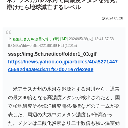
溶けたら地球滅亡するレベル
2024.05.28
1:
名無しさん＠涙目です。(茸) [AR]
2024/05/28(火) 13:41:57.58
ID:G9uWldwi0 BE:422186189-PLT(12015)
sssp://img.5ch.net/ico/folder1_03.gif
https://news.yahoo.co.jp/articles/4ba5271447
c55a2d94a94d411f87d071e7de2eae
米アラスカ州の氷河を起源とする河川から、通常
の最大40倍となる高濃度メタンが検出されたと、国
立極地研究所や海洋研究開発機構などのチームが発
表した。周辺の大気中のメタン濃度も3倍高かっ
た。メタンは二酸化炭素より二十数倍も強い温室効