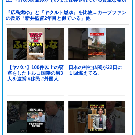
とは・・・？【海外の反応】
『広島燃ゆ』と『ヤクルト燃ゆ』を比較←カープファン
の反応「新井監督2年目と似ている」他
【ヤバい】100件以上の窃
日本の神社仏閣が22日に
盗をしたトルコ国籍の男3
１回燃えてる。
人を逮捕 #移民 #外国人