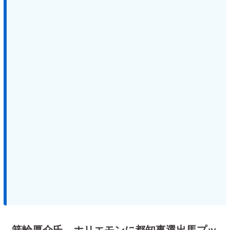
箕輪厚介氏 ホリエモンに都知事選出馬プッ