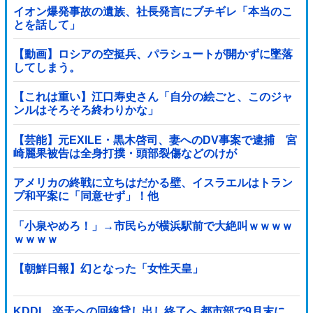
イオン爆発事故の遺族、社長発言にブチギレ「本当のこ
とを話して」
【動画】ロシアの空挺兵、パラシュートが開かずに墜落
してしまう。
【これは重い】江口寿史さん「自分の絵ごと、このジャ
ンルはそろそろ終わりかな」
【芸能】元EXILE・黒木啓司、妻へのDV事案で逮捕 宮
崎麗果被告は全身打撲・頭部裂傷などのけが
アメリカの終戦に立ちはだかる壁、イスラエルはトラン
プ和平案に「同意せず」！他
「小泉やめろ！」→市民らが横浜駅前で大絶叫ｗｗｗｗ
ｗｗｗｗ
【朝鮮日報】幻となった「女性天皇」
KDDI、楽天への回線貸し出し終了へ 都市部で9月末に