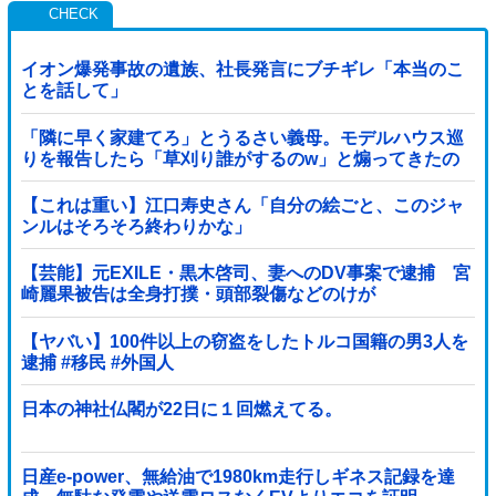
イオン爆発事故の遺族、社長発言にブチギレ「本当のこ
とを話して」
「隣に早く家建てろ」とうるさい義母。モデルハウス巡
りを報告したら「草刈り誰がするのw」と煽ってきたの
で…旦那が放った「一言」に義母オロオロｗｗ←嫌味を
逆手にとった神対応すぎる
【これは重い】江口寿史さん「自分の絵ごと、このジャ
ンルはそろそろ終わりかな」
【芸能】元EXILE・黒木啓司、妻へのDV事案で逮捕 宮
崎麗果被告は全身打撲・頭部裂傷などのけが
【ヤバい】100件以上の窃盗をしたトルコ国籍の男3人を
逮捕 #移民 #外国人
日本の神社仏閣が22日に１回燃えてる。
日産e-power、無給油で1980km走行しギネス記録を達