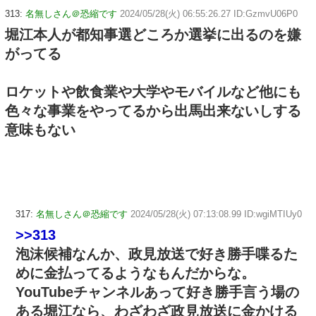
313:
名無しさん＠恐縮です
2024/05/28(火) 06:55:26.27 ID:GzmvU06P0
堀江本人が都知事選どころか選挙に出るのを嫌
がってる
ロケットや飲食業や大学やモバイルなど他にも
色々な事業をやってるから出馬出来ないしする
意味もない
317:
名無しさん＠恐縮です
2024/05/28(火) 07:13:08.99 ID:wgiMTIUy0
>>313
泡沫候補なんか、政見放送で好き勝手喋るた
めに金払ってるようなもんだからな。
YouTubeチャンネルあって好き勝手言う場の
ある堀江なら、わざわざ政見放送に金かける