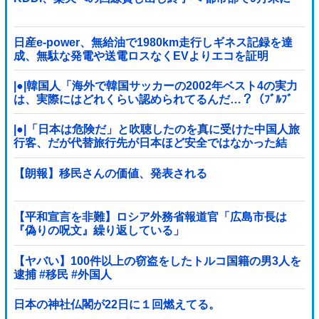
日産e-power、無給油で1980km走行しギネス記録を達
成、無駄な発電や送電ロスなくEVよりエコを証明
|●|韓国人「海外で韓国サッカーの2002年ベスト4の実力
は、実際にはどれくらい認められてるんだ…？（ﾌﾞﾙﾌﾞ
ﾙ」＝韓国の反応
|●|「日本は危険だ」と吹聴したのを真に受けた中国人旅
行客、だが代替旅行先が日本ほど安全ではなかった結
果……
【朗報】移民さんの価値、発表される
【平和宣言を非難】ロシア外務省報道官「広島市長は
『偽りの呪文』繰り返している」
【ヤバい】100件以上の窃盗をしたトルコ国籍の男3人を
逮捕 #移民 #外国人
日本の神社仏閣が22日に１回燃えてる。