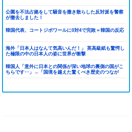
公園を不法占拠をして騒音を撒き散らした反対派を警察
が撤去しました！
韓国代表、コートジボワールに0対4で完敗＝韓国の反応
海外「日本人はなんて気高いんだ！」 英高級紙も驚愕し
た極限の中の日本人の姿に世界が衝撃
韓国人「意外に日本との関係が深い地球の裏側の国がこ
ちらです‥」→「国境を越えた驚くべき歴史のつなが
り‥」