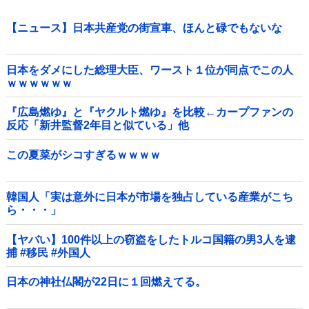
【ニュース】日本共産党の街宣車、ほんと碌でもないな
日本をダメにした総理大臣、ワースト１位が同点でこの人
ｗｗｗｗｗｗ
『広島燃ゆ』と『ヤクルト燃ゆ』を比較←カープファンの
反応「新井監督2年目と似ている」他
この夏菜がシコすぎるｗｗｗｗ
韓国人「実は意外に日本が市場を独占している産業がこち
ら・・・」
【ヤバい】100件以上の窃盗をしたトルコ国籍の男3人を逮
捕 #移民 #外国人
日本の神社仏閣が22日に１回燃えてる。