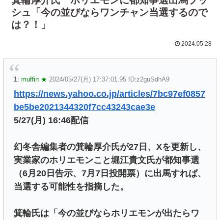
シュ「今の並びならワンチャン当選するので
は？！」
2024.05.28
1:
muffin ★
2024/05/27(月) 17:37:01.95 ID:z2guSdhA9
https://news.yahoo.co.jp/articles/7bc97ef0857
be5be2021344320f7cc43243cae3e
5/27(月) 16:46配信
幻冬舎編集者の箕輪厚介氏が27日、Xを更新し、
実業家のホリエモンこと堀江貴文氏が都知事選
（6月20日告示、7月7日投開票）に出馬すれば、
当選する可能性を指摘した。
箕輪氏は「今の並びならホリエモンが出たらワ