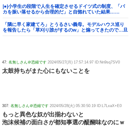
|●|小学生の段階で人生を確定させるドイツ式の制度、「バ
カを振い落せるから合理的だ」と自惚れていた結果……
「隣に早く家建てろ」とうるさい義母。モデルハウス巡り
を報告したら「草刈り誰がするのw」と煽ってきたので…旦
那が放った「一言」に義母オロオロｗｗ←嫌味を逆手にと
った神対応すぎる
47:
名無しさん＠恐縮です
2024/05/27(月) 17:57:14.97 ID:Nn9sq7SV0
太鼓持ちがまた心にもないことを
307:
名無しさん＠恐縮です
2024/05/28(火) 05:30:50.19 ID:L7LxaX+E0
もっと異色な奴が出揃わないと
泡沫候補の面白さが都知事選の醍醐味なのにｗ