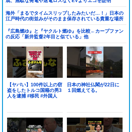
成、無駄な発電や送電ロスなくEVよりエコを証明
海外「まるでタイムスリップしたみたいだ…！」日本の
江戸時代の街並みがそのまま保存されている貴重な場所
とは・・・？【海外の反応】
『広島燃ゆ』と『ヤクルト燃ゆ』を比較←カープファン
の反応「新井監督2年目と似ている」他
【ヤバい】100件以上の窃
日本の神社仏閣が22日に
盗をしたトルコ国籍の男3
１回燃えてる。
人を逮捕 #移民 #外国人