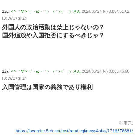
126:
<丶｀∀´>（´・ω・｀）（｀ハ´ ）さん
2024/05/27(月) 03:04:51.62
ID:LWw+gFZr
外国人の政治活動は禁止じゃないの？
国外追放や入国拒否にするべきじゃ？
127:
<丶｀∀´>（´・ω・｀）（｀ハ´ ）さん
2024/05/27(月) 03:05:46.98
ID:LWw+gFZr
入国管理は国家の義務であり権利
引用元:
https://lavender.5ch.net/test/read.cgi/news4plus/1716678681/