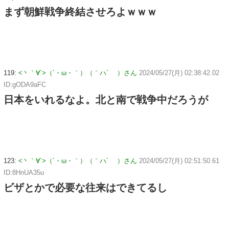
まず朝鮮戦争終結させろよｗｗｗ
119:
<丶｀∀´>（´・ω・｀）（｀ハ´ ）さん
2024/05/27(月) 02:38:42.02
ID:gODA9aFC
日本をいれるなよ。北と南で戦争中だろうが
123:
<丶｀∀´>（´・ω・｀）（｀ハ´ ）さん
2024/05/27(月) 02:51:50.61
ID:8HnUA35u
ビザとかで必要な往来はできてるし