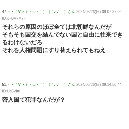
47:
<丶｀∀´>（´・ω・｀）（｀ハ´ ）さん
2024/05/26(日) 09:07:37.02
ID:x+BVkM7H
それらの原因のほぼ全ては北朝鮮なんだが
そもそも国交を結んでない国と自由に往来でき
るわけないだろ
それを人権問題にすり替えられてもねえ
51:
<丶｀∀´>（´・ω・｀）（｀ハ´ ）さん
2024/05/26(日) 09:14:50.44
ID:Ud6Vlttl
密入国て犯罪なんだが？