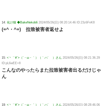
14:
化け猫 ◆BakeNekob6
2024/05/26(日) 08:20:14.46 ID:23z6FnK8
(=^・^=) 拉致被害者返せよ
15:
<丶｀∀´>（´・ω・｀）（｀ハ´ ）さん
2024/05/26(日) 08:21:36.29
ID:pL6wEE+8
こんなのやったらまた拉致被害者出るだけじゃ
ん
19:
<丶｀∀´>（´・ω・｀）（｀ハ´ ）さん
2024/05/26(日) 08:28:46.06