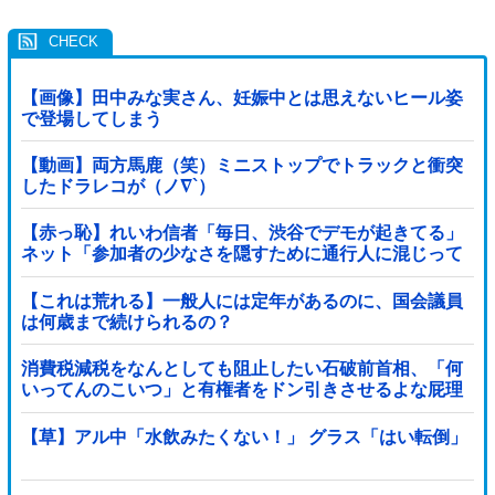
【画像】田中みな実さん、妊娠中とは思えないヒール姿
で登場してしまう
【動画】両方馬鹿（笑）ミニストップでトラックと衝突
したドラレコが（ノ∇`）
【赤っ恥】れいわ信者「毎日、渋谷でデモが起きてる」
ネット「参加者の少なさを隠すために通行人に混じって
るのリプ欄でバラされてて草」
【これは荒れる】一般人には定年があるのに、国会議員
は何歳まで続けられるの？
消費税減税をなんとしても阻止したい石破前首相、「何
いってんのこいつ」と有権者をドン引きさせるよな屁理
屈を……他
【草】アル中「水飲みたくない！」 グラス「はい転倒」