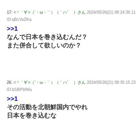
17:
<丶｀∀´>（´・ω・｀）（｀ハ´ ）さん
2024/05/26(日) 08:24:36.11
ID:qBcVoZKa
>>1
なんで日本を巻き込むんだ？
また併合して欲しいのか？
26:
<丶｀∀´>（´・ω・｀）（｀ハ´ ）さん
2024/05/26(日) 08:35:15.23
ID:bSBPbfWu
>>1
その活動を北朝鮮国内でやれ
日本を巻き込むな