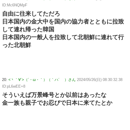
ID:Mc6NQMpF
自由に往来してただろ
日本国内の金大中を国内の協力者とともに拉致
して連れ帰った韓国
日本国内の一般人を拉致して北朝鮮に連れて行
った北朝鮮
20:
<丶｀∀´>（´・ω・｀）（｀ハ´ ）さん
2024/05/26(日) 08:30:32.38
ID:pL6wEE+8
そういえば万景峰号とか以前はあったな
金一族も親子でお忍びで日本に来てたとか