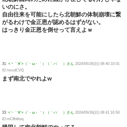
いのにさ。
自由往来を可能にしたら北朝鮮の体制崩壊に繋
がるわけで金正恩が認めるはずがない。
はっきり金正恩を倒せって言えよｗ
31:
<丶｀∀´>（´・ω・｀）（｀ハ´ ）さん
2024/05/26(日) 08:40:10.01
ID:/nvxdCVQ
まず南北でやれよw
33:
<丶｀∀´>（´・ω・｀）（｀ハ´ ）さん
2024/05/26(日) 08:41:10.50
ID:mC8h6toq