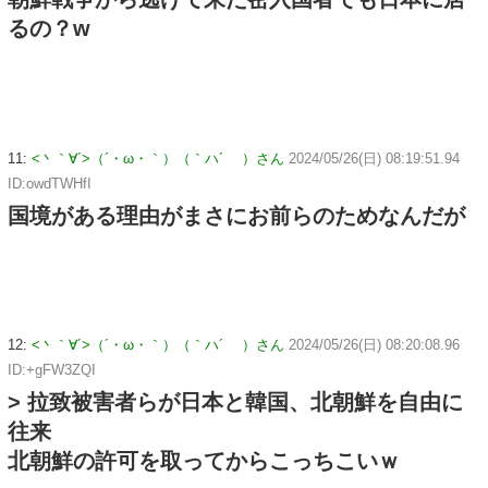
るの？w
11:
<丶｀∀´>（´・ω・｀）（｀ハ´ ）さん
2024/05/26(日) 08:19:51.94
ID:owdTWHfI
国境がある理由がまさにお前らのためなんだが
12:
<丶｀∀´>（´・ω・｀）（｀ハ´ ）さん
2024/05/26(日) 08:20:08.96
ID:+gFW3ZQI
> 拉致被害者らが日本と韓国、北朝鮮を自由に
往来
北朝鮮の許可を取ってからこっちこいｗ