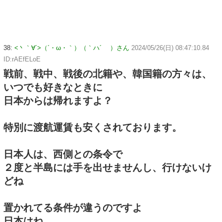
38:
<丶｀∀´>（´・ω・｀）（｀ハ´ ）さん
2024/05/26(日) 08:47:10.84
ID:rAEfELoE
戦前、戦中、戦後の北籍や、韓国籍の方々は、
いつでも好きなときに
日本からは帰れますよ？
特別に渡航運賃も安くされております。
日本人は、西側との条令で
２度と半島には手を出せませんし、行けないけ
どね
置かれてる条件が違うのですよ
日本はね