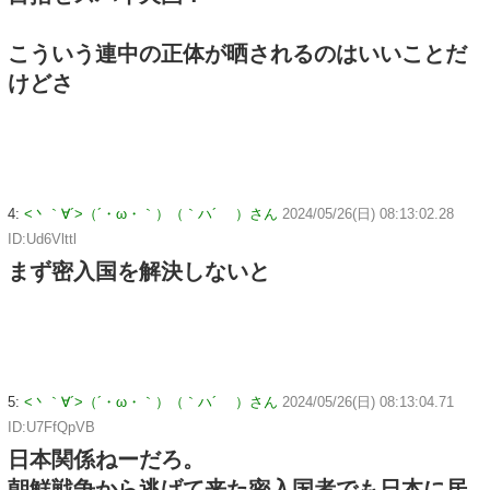
こういう連中の正体が晒されるのはいいことだ
けどさ
4:
<丶｀∀´>（´・ω・｀）（｀ハ´ ）さん
2024/05/26(日) 08:13:02.28
ID:Ud6Vlttl
まず密入国を解決しないと
5:
<丶｀∀´>（´・ω・｀）（｀ハ´ ）さん
2024/05/26(日) 08:13:04.71
ID:U7FfQpVB
日本関係ねーだろ。
朝鮮戦争から逃げて来た密入国者でも日本に居