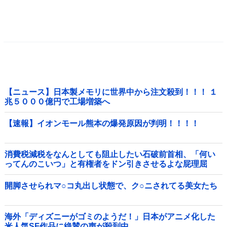
【ニュース】日本製メモリに世界中から注文殺到！！！ １
兆５０００億円で工場増築へ
【速報】イオンモール熊本の爆発原因が判明！！！！
消費税減税をなんとしても阻止したい石破前首相、「何い
ってんのこいつ」と有権者をドン引きさせるよな屁理屈
を……他
開脚させられマ○コ丸出し状態で、ク○ニされてる美女たち
海外「ディズニーがゴミのようだ！」日本がアニメ化した
米人気SF作品に絶賛の声が殺到中