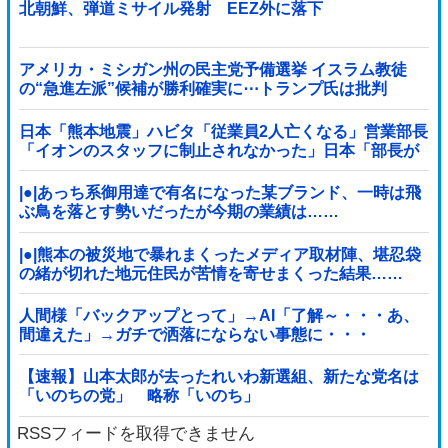
北朝鮮、弾道ミサイル発射 EEZ外に落下
アメリカ・ミシガン州の民主党予備選挙 イスラム教徒
の“急進左派”候補が勝利確実に⋯トランプ氏は批判
日本「熊本地震」ハビタ「従業員2人亡くなる」営業部長
「イオンのスタッフに制止されなかった」日本「部長が
連絡後の店員行動を証言（謎」イオン「再入館可能の事
実ない」→
|●|あっち系御用達で有名になった某ブランド、一時は飛
ぶ鳥を落とす勢いだったが今期の業績は……
|●|熊本の被災地で暴れまくったメディア取材陣、堪忍袋
の緒が切れた地元住民が苦情を寄せまくった結果……
人間様「バックアップとって」→AI「了解～・・・あ、
間違えた」→ガチで洒落にならない事態に・・・
【速報】山本太郎が去ったれいわ新選組、新たな党名は
「いのちの党」 略称「いのち」
RSSフィードを取得できません