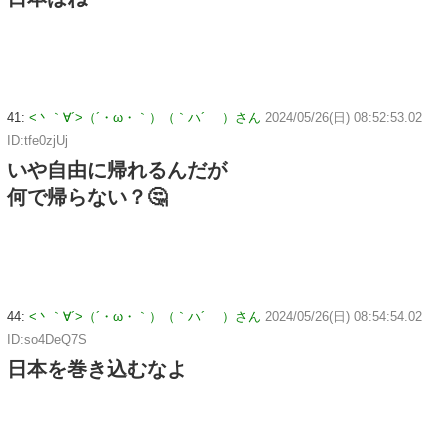
41:
<丶｀∀´>（´・ω・｀）（｀ハ´ ）さん
2024/05/26(日) 08:52:53.02
ID:tfe0zjUj
いや自由に帰れるんだが
何で帰らない？🤔
44:
<丶｀∀´>（´・ω・｀）（｀ハ´ ）さん
2024/05/26(日) 08:54:54.02
ID:so4DeQ7S
日本を巻き込むなよ