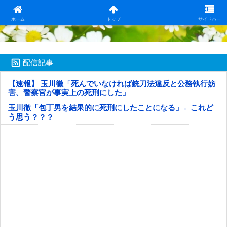
日本第一！ニュース録
ホーム
トップ
サイドバー
配信記事
【速報】 玉川徹「死んでいなければ銃刀法違反と公務執行妨
害、警察官が事実上の死刑にした」
玉川徹「包丁男を結果的に死刑にしたことになる」←これど
う思う？？？