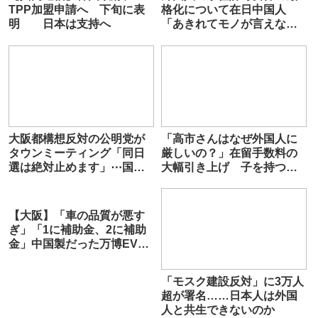
TPP加盟申請へ 下旬に表
格化について在日中国人
明 日本は支持へ
「あきれてモノが言えな
い」←効果は抜群の模様
大阪都構想反対の公明党が
「高市さんはなぜ外国人に
タウンミーティング「同日
厳しいの？」在留手数料の
選は絶対止めます」⋯国
大幅引き上げ 子を持つ女
民・足立康史参院議員も参
性「暮らしていけない」
加
【大阪】「車の品質が悪す
ぎ」「1に補助金、2に補助
金」中国製だった万博EVバ
ス、関係者が証言…67億円
損失も
「モスク建設反対」に3万人
超が署名……日本人は外国
人と共生できないのか