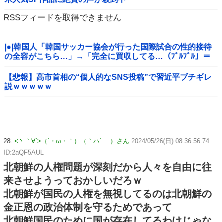
RSSフィードを取得できません
|●|韓国人「韓国サッカー協会が行った国際試合の性的接待
の全容がこちら…」→「完全に買収してる…（ﾌﾞﾙﾌﾞﾙ」＝
韓国の反応
【悲報】高市首相の“個人的なSNS投稿”で習近平ブチギレ
説ｗｗｗｗｗ
28:
<丶｀∀´>（´・ω・｀）（｀ハ´ ）さん
2024/05/26(日) 08:36:56.74
ID:2aQF5AUL
北朝鮮の人権問題が深刻だから人々を自由に往
来させようっておかしいだろｗ
北朝鮮が国民の人権を無視してるのは北朝鮮の
金正恩の政治体制を守るためであって
北朝鮮国民のために国が存在してるわけじゃな