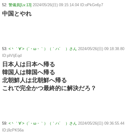
52:
警備員[Lv.13]
2024/05/26(日) 09:15:14.04 ID:oPkGn6y7
中国とやれ
53:
<丶｀∀´>（´・ω・｀）（｀ハ´ ）さん
2024/05/26(日) 09:18:38.80
ID:plVIjEqd
日本人は日本へ帰る
韓国人は韓国へ帰る
北朝鮮人は北朝鮮へ帰る
これで完全かつ最終的に解決だろ？
59:
<丶｀∀´>（´・ω・｀）（｀ハ´ ）さん
2024/05/26(日) 09:36:55.44
ID:j9zPK56a