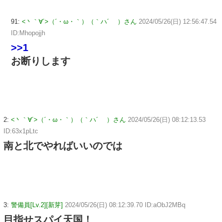
91:
<丶｀∀´>（´・ω・｀）（｀ハ´ ）さん
2024/05/26(日) 12:56:47.54
ID:Mhopojjh
>>1
お断りします
2:
<丶｀∀´>（´・ω・｀）（｀ハ´ ）さん
2024/05/26(日) 08:12:13.53
ID:63x1pLtc
南と北でやればいいのでは
3:
警備員[Lv.2][新芽]
2024/05/26(日) 08:12:39.70 ID:aObJ2MBq
目指せスパイ天国！