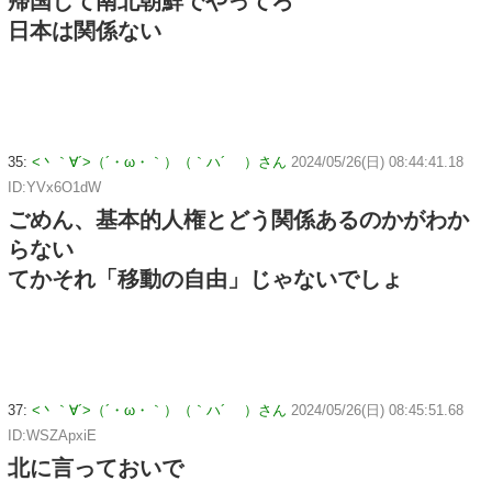
帰国して南北朝鮮でやってろ
日本は関係ない
35:
<丶｀∀´>（´・ω・｀）（｀ハ´ ）さん
2024/05/26(日) 08:44:41.18
ID:YVx6O1dW
ごめん、基本的人権とどう関係あるのかがわか
らない
てかそれ「移動の自由」じゃないでしょ
37:
<丶｀∀´>（´・ω・｀）（｀ハ´ ）さん
2024/05/26(日) 08:45:51.68
ID:WSZApxiE
北に言っておいで