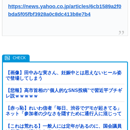
https://news.yahoo.co.jp/articles/6cb1589a2f0
bda5f05fbf3928a0c8dc413b8e7b4
【画像】田中みな実さん、妊娠中とは思えないヒール姿
で登場してしまう
【悲報】高市首相の“個人的なSNS投稿”で習近平ブチギ
レ説ｗｗｗｗｗ
【赤っ恥】れいわ信者「毎日、渋谷でデモが起きてる」
ネット「参加者の少なさを隠すために通行人に混じって
るのリプ欄でバラされてて草」
【これは荒れる】一般人には定年があるのに、国会議員