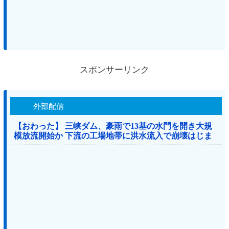
スポンサーリンク
外部配信
【おわった】 三峡ダム、豪雨で13基の水門を開き大規
模放流開始か 下流の工場地帯に洪水流入で崩壊はじま
る