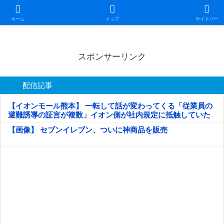
日本第一！ニュース録
ホーム
トップ
サイドバー
スポンサーリンク
配信記事
【イオンモール熊本】 一転して話が変わってくる「従業員の
避難誘導の証言が複数」イオン側が社内規定に抵触していた
疑い
【画像】 セブンイレブン、ついに神商品を販売