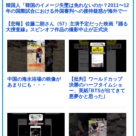
→
韓国人「韓国のイメージ失墜は免れないのか？2011〜12
年の国際試合における外国審判への接待疑惑が海外で一
斉に報じられる‥」
【悲報】佐藤二朗さん（57）主演予定だった映画『踊る
大捜査線』スピンオフ作品の撮影中止が正式決
定・・・・・・・・・他
中国の海水浴場の映像が
【批判】ワールドカップ
あまりにも・・・
決勝のハーフタイムショ
ー、英紙｢BTSが出てきて
悪夢かと思った｣