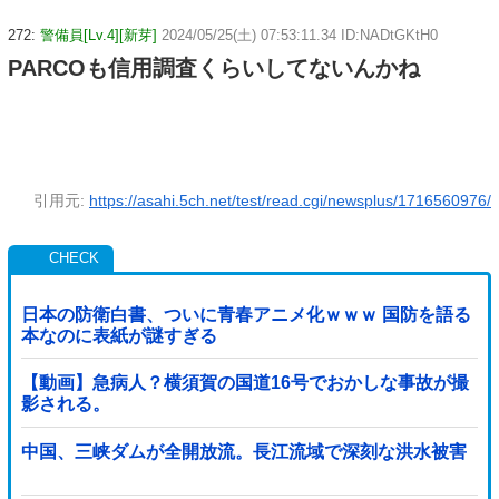
272:
警備員[Lv.4][新芽]
2024/05/25(土) 07:53:11.34 ID:NADtGKtH0
PARCOも信用調査くらいしてないんかね
引用元:
https://asahi.5ch.net/test/read.cgi/newsplus/1716560976/
日本の防衛白書、ついに青春アニメ化ｗｗｗ 国防を語る
本なのに表紙が謎すぎる
【動画】急病人？横須賀の国道16号でおかしな事故が撮
影される。
中国、三峡ダムが全開放流。長江流域で深刻な洪水被害