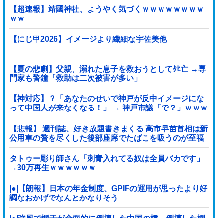
【超速報】靖國神社、ようやく気づくｗｗｗｗｗｗｗｗ
ｗｗ
【にじ甲2026】イメージより繊細な宇佐美他
【夏の悲劇】父親、溺れた息子を救おうとしてﾀﾋ亡 →専
門家も警鐘「救助は二次被害が多い」
【神対応】？「あなたのせいで神戸が反中イメージにな
って中国人が来なくなる！」 → 神戸市議「で？」ｗｗｗ
ｗｗｗｗｗｗｗｗｗｗｗｗ
【悲報】 週刊誌、好き放題書きまくる 高市早苗首相は新
公用車の贅を尽くした後部座席でたばこを吸うのが至福
の時間「どんどん延びる乗車時間」
タトゥー彫り師さん「刺青入れてる奴は全員バカです」
→30万再生ｗｗｗｗｗｗ
|●|【朗報】日本の年金制度、GPIFの運用が思ったより好
調なおかげでなんとかなりそう