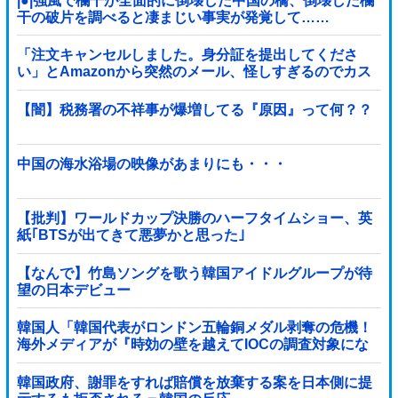
|●|強風で欄干が全面的に倒壊した中国の橋、倒壊した欄
干の破片を調べると凄まじい事実が発覚して……
「注文キャンセルしました。身分証を提出してくださ
い」とAmazonから突然のメール、怪しすぎるのでカス
タマーに確認したら……
【闇】税務署の不祥事が爆増してる『原因』って何？？
中国の海水浴場の映像があまりにも・・・
【批判】ワールドカップ決勝のハーフタイムショー、英
紙｢BTSが出てきて悪夢かと思った｣
【なんで】竹島ソングを歌う韓国アイドルグループが待
望の日本デビュー
韓国人「韓国代表がロンドン五輪銅メダル剥奪の危機！
海外メディアが『時効の壁を越えてIOCの調査対象にな
り得る』と報道！」
韓国政府、謝罪をすれば賠償を放棄する案を日本側に提