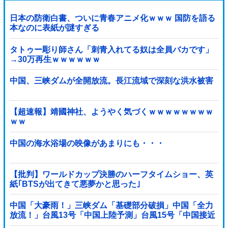
日本の防衛白書、ついに青春アニメ化ｗｗｗ 国防を語る
本なのに表紙が謎すぎる
タトゥー彫り師さん「刺青入れてる奴は全員バカです」
→30万再生ｗｗｗｗｗｗ
中国、三峡ダムが全開放流。長江流域で深刻な洪水被害
【超速報】靖國神社、ようやく気づくｗｗｗｗｗｗｗｗ
ｗｗ
中国の海水浴場の映像があまりにも・・・
【批判】ワールドカップ決勝のハーフタイムショー、英
紙｢BTSが出てきて悪夢かと思った｣
中国「大豪雨！」三峡ダム「基礎部分破損」中国「全力
放流！」台風13号「中国上陸予測」台風15号「中国接近
（画像」中国「台風同時上陸！（穀物生産が壊滅危機」