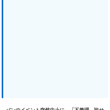
パンのイベント突然中止に…「不義理…許せ