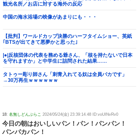
観光名所／お店に対する海外の反応
中国の海水浴場の映像があまりにも・・・
【批判】ワールドカップ決勝のハーフタイムショー、英紙
｢BTSが出てきて悪夢かと思った｣
|●|反核団体の代表を務める爺さん、「核を持たないで日本
を守れますか」と中学生に詰問された結果……
タトゥー彫り師さん「刺青入れてる奴は全員バカです」
→30万再生ｗｗｗｗｗｗ
18:
名無しどんぶらこ
2024/05/24(金) 23:39:14.48 ID:voUINvRv0
今日の朝はおいしいパン！パン！パンパン！
パンパカパン！