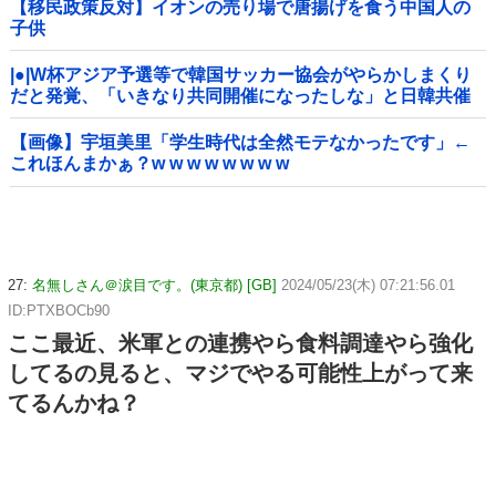
【移民政策反対】イオンの売り場で唐揚げを食う中国人の
子供
|●|W杯アジア予選等で韓国サッカー協会がやらかしまくり
だと発覚、「いきなり共同開催になったしな」と日韓共催
の件に言及する声も……
【画像】宇垣美里「学生時代は全然モテなかったです」←
これほんまかぁ？w w w w w w w w
27:
名無しさん＠涙目です。(東京都) [GB]
2024/05/23(木) 07:21:56.01
ID:PTXBOCb90
ここ最近、米軍との連携やら食料調達やら強化
してるの見ると、マジでやる可能性上がって来
てるんかね？