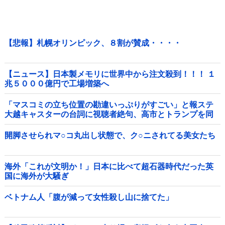
【悲報】札幌オリンピック、８割が賛成・・・・
【ニュース】日本製メモリに世界中から注文殺到！！！ １
兆５０００億円で工場増築へ
「マスコミの立ち位置の勘違いっぷりがすごい」と報ステ
大越キャスターの台詞に視聴者絶句、高市とトランプを同
列視させようという思惑がひしひしと他
開脚させられマ○コ丸出し状態で、ク○ニされてる美女たち
海外「これが文明か！」日本に比べて超石器時代だった英
国に海外が大騒ぎ
ベトナム人「腹が減って女性殺し山に捨てた」