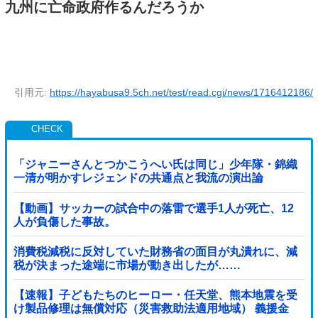
九州に亡命政府作るんだろうか
引用元:
https://hayabusa9.5ch.net/test/read.cgi/news/1716412186/
「ジャニーさんとつかこうへい氏は同じ」少年隊・錦織
一清が明かすレジェンドの共通点と我流の演出論
【動画】サッカーの試合中の落雷で選手1人が死亡、12
人が負傷した事故。
消費税減税に反対していた財務省の面目が丸潰れに、減
税が決まった途端に市場が動き出したが……
【速報】子どもたちのヒーロー・任天堂、熊本地震を受
け製品修理は無償対応（災害救助法適用地域） 義援金