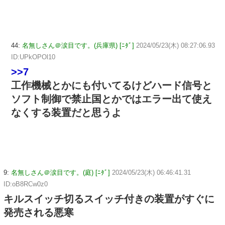
44:
名無しさん＠涙目です。(兵庫県) [ﾆﾀﾞ]
2024/05/23(木) 08:27:06.93
ID:UPkOPOl10
>>7
工作機械とかにも付いてるけどハード信号と
ソフト制御で禁止国とかではエラー出て使え
なくする装置だと思うよ
9:
名無しさん＠涙目です。(庭) [ﾆﾀﾞ]
2024/05/23(木) 06:46:41.31
ID:oB8RCw0z0
キルスイッチ切るスイッチ付きの装置がすぐに
発売される悪寒