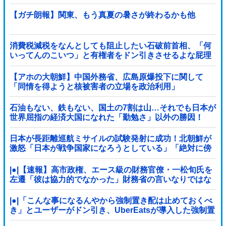
5000万円寄付
【ガチ朗報】関東、もう真夏の暑さが終わるかも他
消費税減税をなんとしても阻止したい石破前首相、「何
いってんのこいつ」と有権者をドン引きさせるよな屁理
屈を……
【アホの大朝鮮】中国外務省、広島原爆投下に関して
「同情を得ようと核被害者の立場を政治利用」
石油もない、鉄もない、国土の7割は山…それでも日本が
世界屈指の経済大国になれた「勤勉さ」以外の勝因！
日本が長距離巡航ミサイルの試験発射に成功！北朝鮮が
激怒「日本が戦争国家になろうとしている」「絶対に傍
観しない、必ず後悔させる」
|●|【速報】高市政権、エース級の財務官僚・一松旬氏を
左遷「彼は協力的でなかった」財務省の言いなりではな
いことが判明
|●|「こんな事になるんやから強制置き配は止めておくべ
き」とユーザーがドン引き、UberEatsが導入した強制置
き配が起こしたのは……