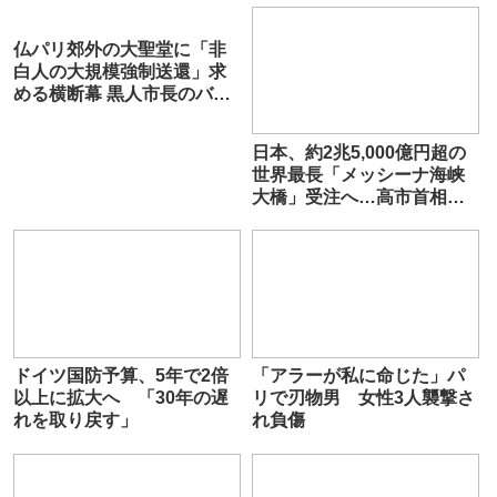
仏パリ郊外の大聖堂に「非
白人の大規模強制送還」求
める横断幕 黒人市長のバリ
ー・バガヨコ氏、「憎悪」
に基づく行為と非難
日本、約2兆5,000億円超の
世界最長「メッシーナ海峡
大橋」受注へ…高市首相
が”自ら”乗り出す
ドイツ国防予算、5年で2倍
「アラーが私に命じた」パ
以上に拡大へ 「30年の遅
リで刃物男 女性3人襲撃さ
れを取り戻す」
れ負傷