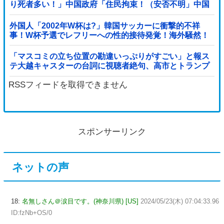
り死者多い！」中国政府「住民拘束！（安否不明」中国
当局「救助隊動画も削除」台風13号「三峡ダム接近中」
→
外国人「2002年W杯は?」韓国サッカーに衝撃的不祥
事！W杯予選でレフリーへの性的接待発覚！海外騒然！
【海外の反応】
「マスコミの立ち位置の勘違いっぷりがすごい」と報ス
テ大越キャスターの台詞に視聴者絶句、高市とトランプ
を同列視させようという思惑がひしひしと他
RSSフィードを取得できません
スポンサーリンク
ネットの声
18:
名無しさん＠涙目です。(神奈川県) [US]
2024/05/23(木) 07:04:33.96
ID:fzNb+OS/0