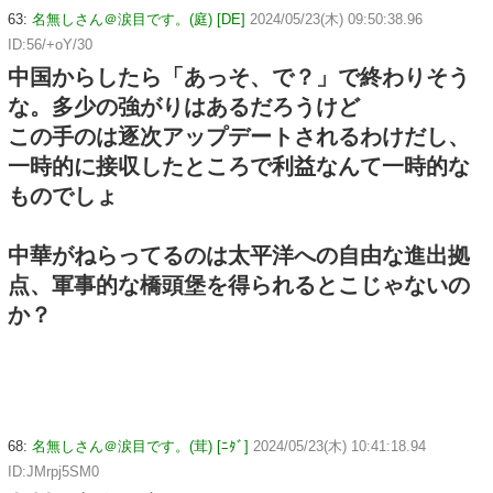
63:
名無しさん＠涙目です。(庭) [DE]
2024/05/23(木) 09:50:38.96
ID:56/+oY/30
中国からしたら「あっそ、で？」で終わりそう
な。多少の強がりはあるだろうけど
この手のは逐次アップデートされるわけだし、
一時的に接収したところで利益なんて一時的な
ものでしょ
中華がねらってるのは太平洋への自由な進出拠
点、軍事的な橋頭堡を得られるとこじゃないの
か？
68:
名無しさん＠涙目です。(茸) [ﾆﾀﾞ]
2024/05/23(木) 10:41:18.94
ID:JMrpj5SM0