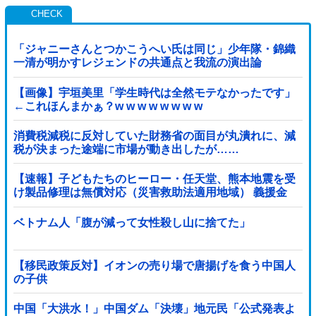
「ジャニーさんとつかこうへい氏は同じ」少年隊・錦織
一清が明かすレジェンドの共通点と我流の演出論
【画像】宇垣美里「学生時代は全然モテなかったです」
←これほんまかぁ？w w w w w w w w
消費税減税に反対していた財務省の面目が丸潰れに、減
税が決まった途端に市場が動き出したが……
【速報】子どもたちのヒーロー・任天堂、熊本地震を受
け製品修理は無償対応（災害救助法適用地域） 義援金
5000万円寄付
ベトナム人「腹が減って女性殺し山に捨てた」
【移民政策反対】イオンの売り場で唐揚げを食う中国人
の子供
中国「大洪水！」中国ダム「決壊」地元民「公式発表よ