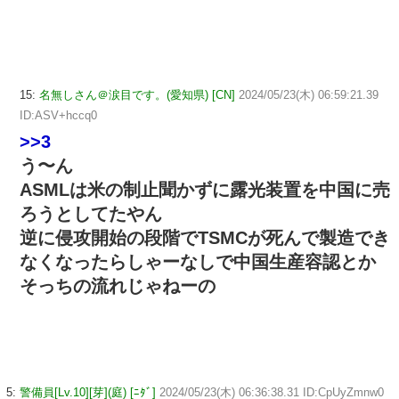
15:
名無しさん＠涙目です。(愛知県) [CN]
2024/05/23(木) 06:59:21.39
ID:ASV+hccq0
>>3
う〜ん
ASMLは米の制止聞かずに露光装置を中国に売
ろうとしてたやん
逆に侵攻開始の段階でTSMCが死んで製造でき
なくなったらしゃーなしで中国生産容認とか
そっちの流れじゃねーの
5:
警備員[Lv.10][芽](庭) [ﾆﾀﾞ]
2024/05/23(木) 06:36:38.31 ID:CpUyZmnw0