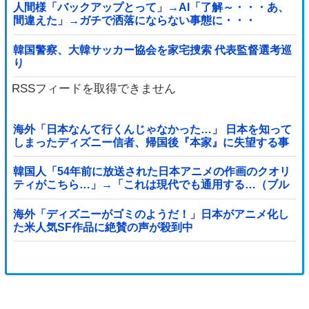
人間様「バックアップとって」→AI「了解～・・・あ、
間違えた」→ガチで洒落にならない事態に・・・
韓国警察、大韓サッカー協会を家宅捜索 代表監督選考巡
り
RSSフィードを取得できません
海外「日本なんて行くんじゃなかった…」 日本を知って
しまったディズニー信者、帰国後『本家』に失望する事
態に
韓国人「54年前に放送された日本アニメの作画のクオリ
ティがこちら…」→「これは現代でも通用する…（ブル
ブル」＝韓国の反応
海外「ディズニーがゴミのようだ！」日本がアニメ化し
た米人気SF作品に絶賛の声が殺到中