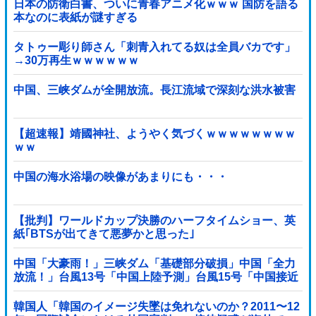
日本の防衛白書、ついに青春アニメ化ｗｗｗ 国防を語る
本なのに表紙が謎すぎる
タトゥー彫り師さん「刺青入れてる奴は全員バカです」
→30万再生ｗｗｗｗｗｗ
中国、三峡ダムが全開放流。長江流域で深刻な洪水被害
【超速報】靖國神社、ようやく気づくｗｗｗｗｗｗｗｗ
ｗｗ
中国の海水浴場の映像があまりにも・・・
【批判】ワールドカップ決勝のハーフタイムショー、英
紙｢BTSが出てきて悪夢かと思った｣
中国「大豪雨！」三峡ダム「基礎部分破損」中国「全力
放流！」台風13号「中国上陸予測」台風15号「中国接近
（画像」中国「台風同時上陸！（穀物生産が壊滅危機」
→
韓国人「韓国のイメージ失墜は免れないのか？2011〜12