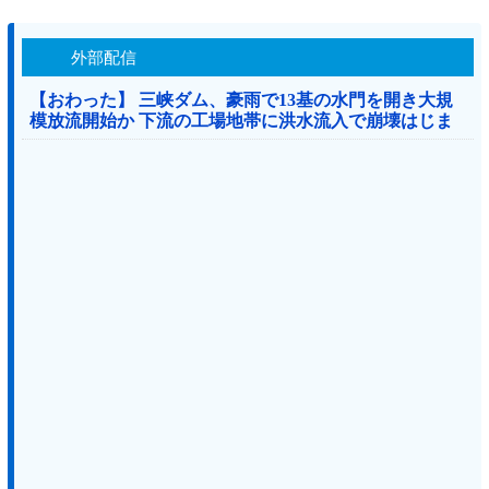
外部配信
【おわった】 三峡ダム、豪雨で13基の水門を開き大規
模放流開始か 下流の工場地帯に洪水流入で崩壊はじま
る