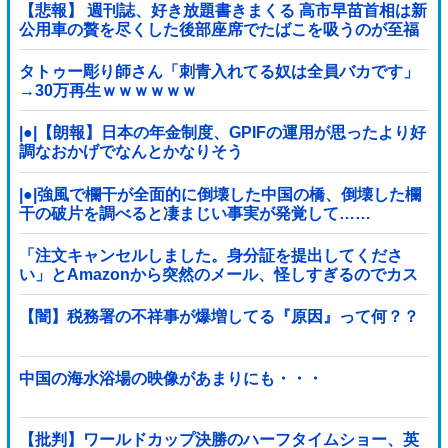
【悲報】 週刊誌、好き放題書きまくる 高市早苗首相は新
公用車の贅を尽くした後部座席でたばこを吸うのが至福
の時間「どんどん延びる乗車時間」
タトゥー彫り師さん「刺青入れてる奴は全員バカです」
→30万再生ｗｗｗｗｗｗ
|●|【朗報】日本の年金制度、GPIFの運用が思ったより好
調なおかげでなんとかなりそう
|●|強風で欄干が全面的に倒壊した中国の橋、倒壊した欄
干の破片を調べると凄まじい事実が発覚して……
「注文キャンセルしました。身分証を提出してくださ
い」とAmazonから突然のメール、怪しすぎるのでカス
タマーに確認したら……
【闇】税務署の不祥事が爆増してる『原因』って何？？
中国の海水浴場の映像があまりにも・・・
【批判】ワールドカップ決勝のハーフタイムショー、英