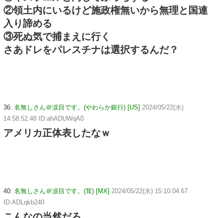
②領土内にいるけど施政権無いから無理と国連
入り諦める
③死ぬ気で捕まえに行く
さあドレをパレスチナは選択するんだ？
36:
名無しさん＠涙目です。(やわらか銀行) [US]
2024/05/22(水)
14:58:52.48 ID:ahADUWqA0
アメリカ正体表したなｗ
40:
名無しさん＠涙目です。(茸) [MX]
2024/05/22(水) 15:10:04.67
ID:ADLqkb240
こんなの当然だろ