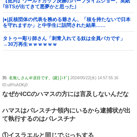
【批判】ワールドカップ決勝のハーフタイムショー、英紙
｢BTSが出てきて悪夢かと思った｣
|●|反核団体の代表を務める爺さん、「核を持たないで日本
を守れますか」と中学生に詰問された結果……
タトゥー彫り師さん「刺青入れてる奴は全員バカです」
→30万再生ｗｗｗｗｗｗ
35:
名無しさん＠涙目です。(庭) [ﾆﾀﾞ]
2024/05/22(水) 14:57:55.16
ID:u9YoADKj0
なぜかICCのハマスの方には言及しないんだな
ハマスはパレスチナ領内にいるから逮捕状が出
て執行するのはパレスチナ
①イスラエルと同じでぶっちする