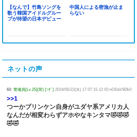
【なんで】竹島ソングを
中国人による密漁が止ま
歌う韓国アイドルグルー
らない
プが待望の日本デビュー
ネットの声
60:
警備員[Lv.25](茸) [ﾆﾀﾞ]
2024/05/22(水) 17:07:15.12 ID:nODaV9Dk0
>>1
つーかブリンケン自身がユダヤ系アメリカ人
なんだが相変わらずアホやなキンタマ🤣🤣🤣
🤣🤣