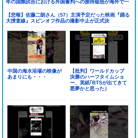
年の国際試合における外国審判への接待疑惑が海外で一
斉に報じられる‥」
【悲報】佐藤二朗さん（57）主演予定だった映画『踊る
大捜査線』スピンオフ作品の撮影中止が正式決
定・・・・・・・・・他
中国の海水浴場の映像が
【批判】ワールドカップ
あまりにも・・・
決勝のハーフタイムショ
ー、英紙｢BTSが出てきて
悪夢かと思った｣