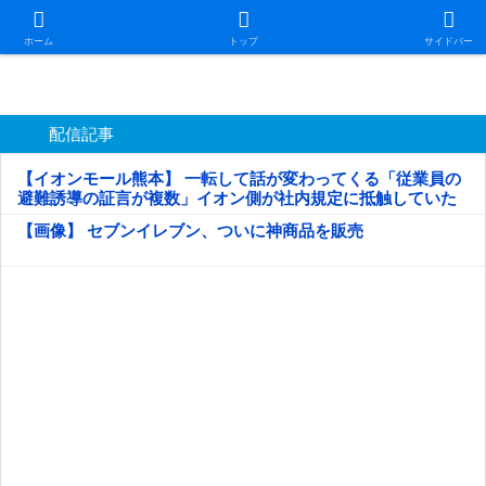
日本第一！ニュース録
ホーム
トップ
サイドバー
配信記事
【イオンモール熊本】 一転して話が変わってくる「従業員の
避難誘導の証言が複数」イオン側が社内規定に抵触していた
疑い
【画像】 セブンイレブン、ついに神商品を販売