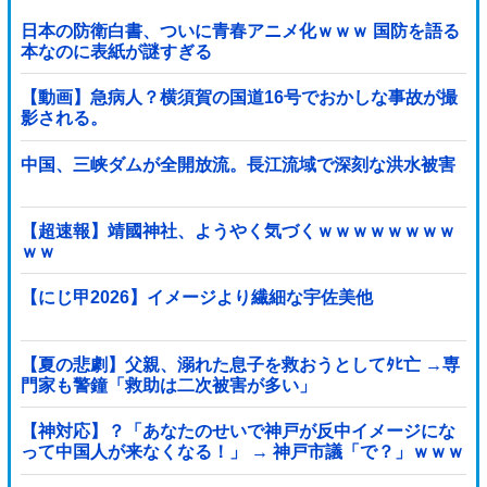
日本の防衛白書、ついに青春アニメ化ｗｗｗ 国防を語る
本なのに表紙が謎すぎる
【動画】急病人？横須賀の国道16号でおかしな事故が撮
影される。
中国、三峡ダムが全開放流。長江流域で深刻な洪水被害
【超速報】靖國神社、ようやく気づくｗｗｗｗｗｗｗｗ
ｗｗ
【にじ甲2026】イメージより繊細な宇佐美他
【夏の悲劇】父親、溺れた息子を救おうとしてﾀﾋ亡 →専
門家も警鐘「救助は二次被害が多い」
【神対応】？「あなたのせいで神戸が反中イメージにな
って中国人が来なくなる！」 → 神戸市議「で？」ｗｗｗ
ｗｗｗｗｗｗｗｗｗｗｗｗ