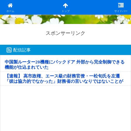
日本第一！ニュース録
ホーム
トップ
サイドバー
スポンサーリンク
配信記事
中国製ルーター20機種にバックドア 外部から完全制御できる
機能が仕込まれていた
【速報】 高市政権、エース級の財務官僚・一松旬氏を左遷
「彼は協力的でなかった」財務省の言いなりではないことが
判明