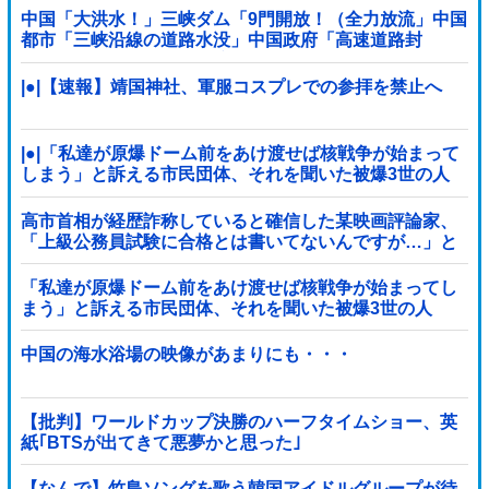
中国「大洪水！」三峡ダム「9門開放！（全力放流」中国
都市「三峡沿線の道路水没」中国政府「高速道路封
鎖！」中国ダム「緊急放流に合わせて開門（土砂崩れ発
生」→
|●|【速報】靖国神社、軍服コスプレでの参拝を禁止へ
|●|「私達が原爆ドーム前をあけ渡せば核戦争が始まって
しまう」と訴える市民団体、それを聞いた被爆3世の人
が……
高市首相が経歴詐称していると確信した某映画評論家、
「上級公務員試験に合格とは書いてないんですが…」と
ツッコミを受けまくり……
「私達が原爆ドーム前をあけ渡せば核戦争が始まってし
まう」と訴える市民団体、それを聞いた被爆3世の人
が……
中国の海水浴場の映像があまりにも・・・
【批判】ワールドカップ決勝のハーフタイムショー、英
紙｢BTSが出てきて悪夢かと思った｣
【なんで】竹島ソングを歌う韓国アイドルグループが待