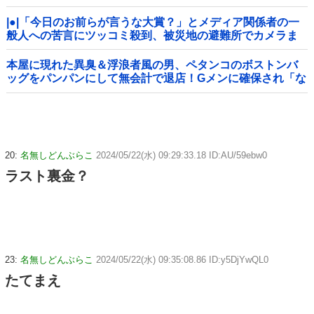
|●|「今日のお前らが言うな大賞？」とメディア関係者の一
般人への苦言にツッコミ殺到、被災地の避難所でカメラま
わすのは……
本屋に現れた異臭＆浮浪者風の男、ペタンコのボストンバ
ッグをパンパンにして無会計で退店！Gメンに確保され「な
んで？」と本気で困惑ｗｗｗ
20:
名無しどんぶらこ
2024/05/22(水) 09:29:33.18 ID:AU/59ebw0
ラスト裏金？
23:
名無しどんぶらこ
2024/05/22(水) 09:35:08.86 ID:y5DjYwQL0
たてまえ