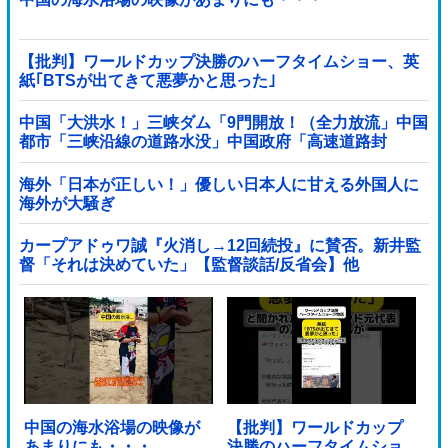
【批判】ワールドカップ決勝のハーフタイムショー、英
紙｢BTSが出てきて悪夢かと思った｣
中国「大洪水！」三峡ダム「9門開放！（全力放流」中国
都市「三峡沿線の道路水没」中国政府「高速道路封
鎖！」中国ダム「緊急放流に合わせて開門（土砂崩れ発
生」→
海外「日本が正しい！」優しい日本人に甘える外国人に
海外が大騒ぎ
カープアドゥワ誠『火消し→12回続投』に賛否。新井監
督「それは決めていた」【監督談話/反省会】他
中国の海水浴場の映像が
【批判】ワールドカップ
あまりにも・・・
決勝のハーフタイムショ