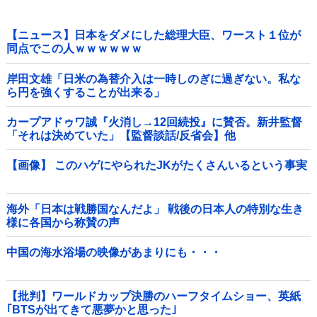
【ニュース】日本をダメにした総理大臣、ワースト１位が
同点でこの人ｗｗｗｗｗｗ
岸田文雄「日米の為替介入は一時しのぎに過ぎない。私な
ら円を強くすることが出来る」
カープアドゥワ誠『火消し→12回続投』に賛否。新井監督
「それは決めていた」【監督談話/反省会】他
【画像】 このハゲにやられたJKがたくさんいるという事実
海外「日本は戦勝国なんだよ」 戦後の日本人の特別な生き
様に各国から称賛の声
中国の海水浴場の映像があまりにも・・・
【批判】ワールドカップ決勝のハーフタイムショー、英紙
｢BTSが出てきて悪夢かと思った｣