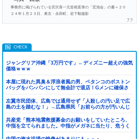
事務所に掲げられている宮沢喜一元首相直筆の「宏池会」の書＝２０
２４年１月２３日、東京・永田町、岩下毅撮影
ジャングリア沖縄「3万円です」←ディズニー超えの強気
価格ｗｗｗ
本屋に現れた異臭＆浮浪者風の男、ペタンコのボストン
バッグをパンパンにして無会計で退店！Gメンに確保さ
れ「なんで？」と本気で困惑ｗｗｗ
左翼市民団体、広島では通用せず「人殺しの汚い足で広
島の土を踏むな！」→広島県民「お前らの方が汚いんじ
ゃ！」「ワシらが広島県民じゃ」
共産党「熊本地震救援募金のお願いをしていたところ、
中指を立てられました。中指がメガネに当たり、危うく
怪我をするところでした」
中国の海水浴場の映像があまりにも・・・