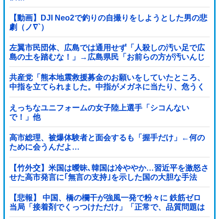
【動画】DJI Neo2で釣りの自撮りをしようとした男の悲
劇（ノ∇`）
左翼市民団体、広島では通用せず「人殺しの汚い足で広
島の土を踏むな！」→広島県民「お前らの方が汚いんじ
ゃ！」「ワシらが広島県民じゃ」
共産党「熊本地震救援募金のお願いをしていたところ、
中指を立てられました。中指がメガネに当たり、危うく
怪我をするところでした」
えっちなユニフォームの女子陸上選手「シコんない
で！」他
高市総理、被爆体験者と面会するも「握手だけ」←何の
ために会うんだよ…
【竹外交】米国は曖昧､韓国は冷ややか…習近平を激怒さ
せた高市発言に｢無言の支持｣を示した国の大胆な手法
【悲報】 中国、橋の欄干が強風一発で粉々に 鉄筋ゼロ
当局「接着剤でくっつけただけ」「正常で、品質問題は
ない」