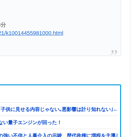
3分
521/k10014455981000.html
見せる内容じゃない｡悪影響は計り知れない｣←これw w w w 
ない量子エンジンが回った！
の強い不信と人事介入の示唆 歴代政権に増税を主導してきた