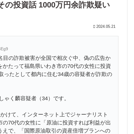
の投資話 1000万円余詐欺疑い
2024.05.21
3Eg9
資名目の詐欺被害が全国で相次ぐ中、偽の広告か
をかたって福島県いわき市の70代の女性に投資
し取ったとして都内に住む34歳の容疑者が詐欺の
しゃく麟容疑者（34）です。
にかけて、インターネット上でジャーナリスト
市の70代の女性に「原油に投資すれば利益が出
うえで、「国際原油取引の資産倍増プランへの