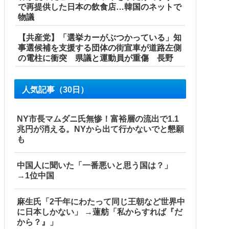
で再提供した日本の飲食店…韓国のネットで
物議
【共産党】「選挙カーがぶつかっている」知
事選候補を支援する団体の街宣車が道路左側
の電柱に衝突 県議と運動員が重傷 長野
人気記事（30日）
NY市長マムダニ氏無惨！富裕層の流出で1.1
兆円が消える。NYから出て行かないでと懇願
も
中国人に聞いた「一番悪いと思う国は？」
→1位中国
w w w w w
麻生氏「2千年にわたって同じ王朝など世界中
に日本しかない」 →蓮舫「私からすれば『だ
から？』」
財務省、高市内閣に完全敗北