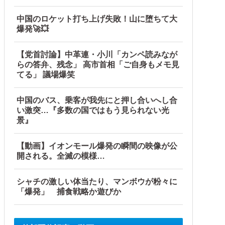
中国のロケット打ち上げ失敗！山に堕ちて大
爆発🚀💥
【党首討論】中革連・小川「カンペ読みなが
らの答弁、残念」 高市首相「ご自身もメモ見
【海外の反応】
てる」 議場爆笑
中国のバス、乗客が我先にと押し合いへし合
い激突…『多数の国ではもう見られない光
景』
【動画】イオンモール爆発の瞬間の映像が公
開される。全滅の模様…
シャチの激しい体当たり、マンボウが粉々に
「爆発」 捕食戦略か遊びか