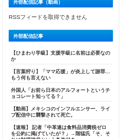
外部配信記事（動画）
RSSフィードを取得できません
外部配信記事
【ひまわり学級】支援学級に名前は必要なの
か
【言葉狩り】「ママ応援」が炎上して謝罪…
もう何も言えない
外国人「お前ら日本のアルフォートというチ
ョコレート知ってる？」
【動画】メキシコのインフルエンサー、ライ
ブ配信中に襲撃されて死亡。
【速報】 記者「中革連は食料品消費税ゼロ
を公約に掲げていたが？」→階猛氏「そ、そ