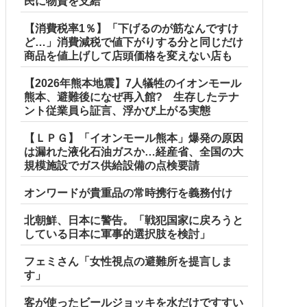
民に物資を支給
【消費税率1％】「下げるのが筋なんですけ
ど…」消費減税で値下がりする分と同じだけ
商品を値上げして店頭価格を変えない店も
【2026年熊本地震】7人犠牲のイオンモール
熊本、避難後になぜ再入館? 生存したテナ
ント従業員ら証言、浮かび上がる実態
【ＬＰＧ】「イオンモール熊本」爆発の原因
は漏れた液化石油ガスか…経産省、全国の大
規模施設でガス供給設備の点検要請
オンワードが貴重品の常時携行を義務付け
北朝鮮、日本に警告。「戦犯国家に戻ろうと
している日本に軍事的選択肢を検討」
フェミさん「女性視点の避難所を提言しま
す」
客が使ったビールジョッキを水だけですすい