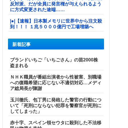
反対派、だが全員に発言権が与えられるよう
に方式変更された途端……
|●|【速報】日本製メモリに世界中から注文殺
到！！！ １兆５０００億円で工場増築へ
新着記事
ブランドいちご「いちごさん」の苗2000株
盗まれる
ＮＨＫ職員が番組出演者から性被害、別職場
への復職希望に応じない不適切対応…メディ
ア総局長が陳謝
玉川徹氏、包丁男に発砲した警官の行動につ
いて「死刑にならない犯罪を警察官が死刑に
してしまった」
赤十字、スペイン領セウタに殺到した不法移