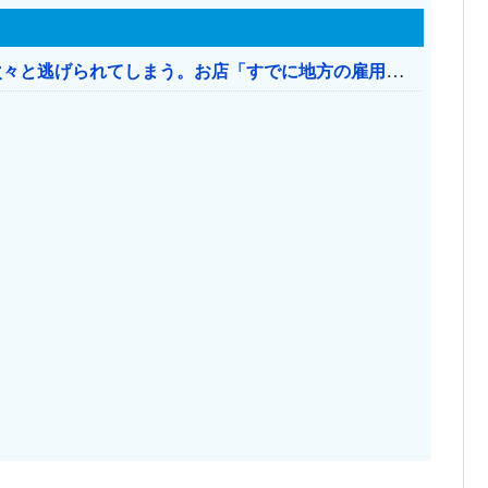
日本のお店、時給1500円でもミャンマー人に次々と逃げられてしまう。お店「すでに地方の雇用は崩壊」