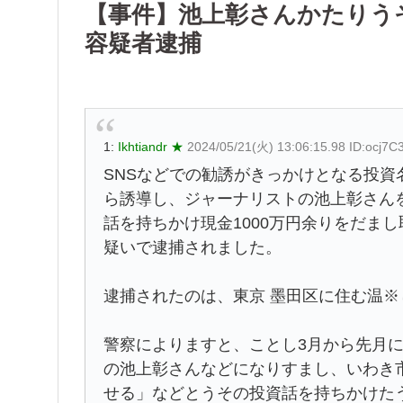
【事件】池上彰さんかたりうそ
容疑者逮捕
1:
Ikhtiandr ★
2024/05/21(火) 13:06:15.98 ID:ocj7C
SNSなどでの勧誘がきっかけとなる投
ら誘導し、ジャーナリストの池上彰さん
話を持ちかけ現金1000万円余りをだま
疑いで逮捕されました。
逮捕されたのは、東京 墨田区に住む温※
警察によりますと、ことし3月から先月
の池上彰さんなどになりすまし、いわき
せる」などとうその投資話を持ちかけた