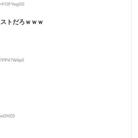
D:+FOFYegG0
リストだろｗｗｗ
D:7PP47W4p0
」
4eI2HZ0