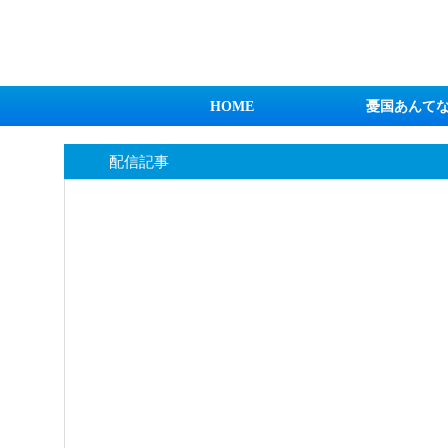
日本第一！ニュース録
HOME
憂国あんて
配信記事