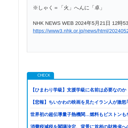
※しゃく＝「火」へんに「卓」
NHK NEWS WEB 2024年5月21日 12時5
https://www3.nhk.or.jp/news/html/20240
【ひまわり学級】支援学級に名前は必要なのか
【悲報】ちいかわの映画を見たイラン人が激怒｢子供に
世界初の超伝導量子熱機関…燃料もピストンも
消費税減税を閣議決定、背景に首相の財務省へ