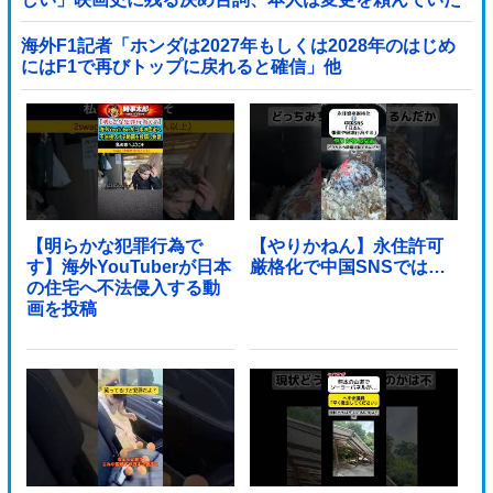
海外F1記者「ホンダは2027年もしくは2028年のはじめ
にはF1で再びトップに戻れると確信」他
【明らかな犯罪行為で
【やりかねん】永住許可
す】海外YouTuberが日本
厳格化で中国SNSでは…
の住宅へ不法侵入する動
画を投稿