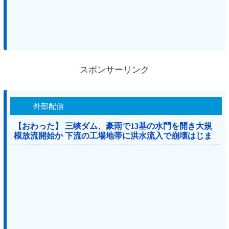
スポンサーリンク
外部配信
【おわった】 三峡ダム、豪雨で13基の水門を開き大規
模放流開始か 下流の工場地帯に洪水流入で崩壊はじま
る