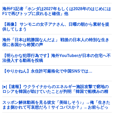
海外F1記者「ホンダは2027年もしくは2028年のはじめには
F1で再びトップに戻れると確信」他
【画像】 サンモニの女子アナさん、日曜の朝から素材を提
供してしまう
海外「日本は戦勝国なんだよ」 戦後の日本人の特別な生き
様に各国から称賛の声
【明らかな犯罪行為です】海外YouTuberが日本の住宅へ不
法侵入する動画を投稿
【やりかねん】永住許可厳格化で中国SNSでは…
|●|【速報】ウクライナからのエネルギー施設攻撃で窮地の
ロシアを韓国が助けていたことが判明「韓国で船積みの精
製油3万トンがロシア行き」
スッポン解体動画を見る彼女「美味しそう♪」→俺「生きた
まま捌かれて可哀想だろ！サイコパスか？」←お前らどっ
ち？