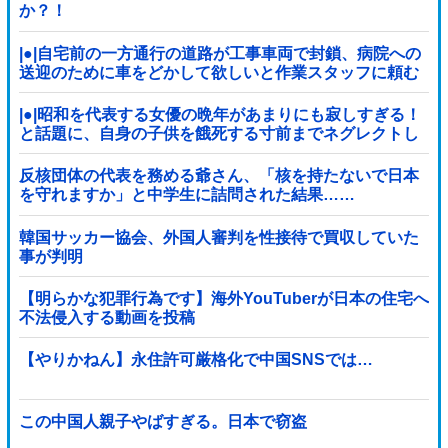
か？！
|●|自宅前の一方通行の道路が工事車両で封鎖、病院への
送迎のために車をどかして欲しいと作業スタッフに頼む
と……
|●|昭和を代表する女優の晩年があまりにも寂しすぎる！
と話題に、自身の子供を餓死する寸前までネグレクトし
た挙句……
反核団体の代表を務める爺さん、「核を持たないで日本
を守れますか」と中学生に詰問された結果……
韓国サッカー協会、外国人審判を性接待で買収していた
事が判明
【明らかな犯罪行為です】海外YouTuberが日本の住宅へ
不法侵入する動画を投稿
【やりかねん】永住許可厳格化で中国SNSでは…
この中国人親子やばすぎる。日本で窃盗