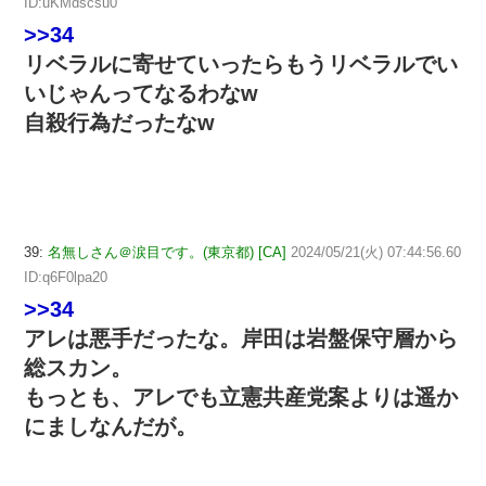
ID:uKMdscsu0
>>34
リベラルに寄せていったらもうリベラルでい
いじゃんってなるわなw
自殺行為だったなw
39:
名無しさん＠涙目です。(東京都) [CA]
2024/05/21(火) 07:44:56.60
ID:q6F0lpa20
>>34
アレは悪手だったな。岸田は岩盤保守層から
総スカン。
もっとも、アレでも立憲共産党案よりは遥か
にましなんだが。