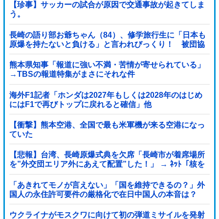
【珍事】サッカーの試合が原因で交通事故が起きてしま
う。
長崎の語り部お爺ちゃん（84）、修学旅行生に「日本も
原爆を持たないと負ける」と言われびっくり！ 被団協
代表（85）も中学生に「核を持たないで日本...
熊本県知事「報道に強い不満・苦情が寄せられている」
→TBSの報道特集がまさにそれな件
海外F1記者「ホンダは2027年もしくは2028年のはじめ
にはF1で再びトップに戻れると確信」他
【衝撃】熊本空港、全国で最も米軍機が来る空港になっ
ていた
【悲報】台湾、長崎原爆式典を欠席「長崎市が着席場所
を”外交団エリア外にあえて配置”した！」 → ﾈｯﾄ「核を
持つ中国に屈指した！」「失礼すぎ」「台湾は筋通し
た！」ｗｗｗｗｗ
「あきれてモノが言えない」「国を維持できるの？」外
国人の永住許可要件の厳格化で在日中国人の本音は？
ウクライナがモスクワに向けて初の弾道ミサイルを発射