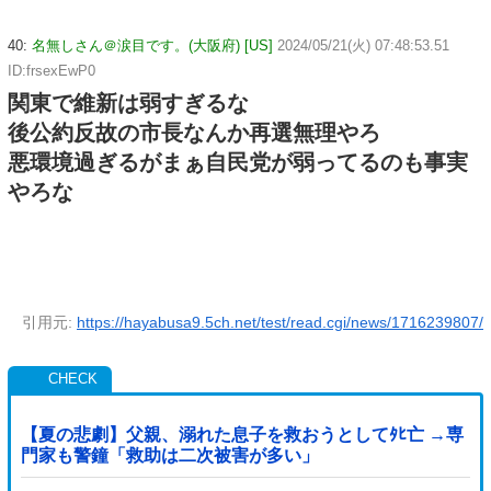
40:
名無しさん＠涙目です。(大阪府) [US]
2024/05/21(火) 07:48:53.51
ID:frsexEwP0
関東で維新は弱すぎるな
後公約反故の市長なんか再選無理やろ
悪環境過ぎるがまぁ自民党が弱ってるのも事実
やろな
引用元:
https://hayabusa9.5ch.net/test/read.cgi/news/1716239807/
【夏の悲劇】父親、溺れた息子を救おうとしてﾀﾋ亡 →専
門家も警鐘「救助は二次被害が多い」