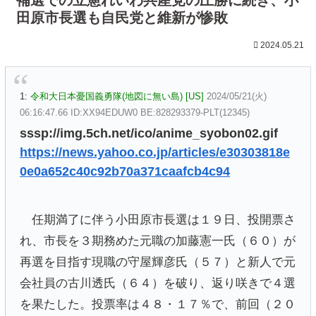
田原市長選も自民党と維新が惨敗
2024.05.21
1:
令和大日本憂国義勇隊(地図に無い島) [US]
2024/05/21(火)
06:16:47.66 ID:XX94EDUW0 BE:828293379-PLT(12345)
sssp://img.5ch.net/ico/anime_syobon02.gif
https://news.yahoo.co.jp/articles/e30303818e
0e0a652c40c92b70a371caafcb4c94
任期満了に伴う小田原市長選は１９日、投開票さ
れ、市長を３期務めた元職の加藤憲一氏（６０）が
再選を目指す現職の守屋輝彦氏（５７）と新人で元
会社員の古川透氏（６４）を破り、返り咲きで４選
を果たした。投票率は４８・１７％で、前回（２０