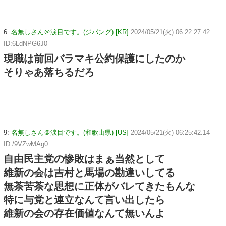
6:
名無しさん＠涙目です。(ジパング) [KR]
2024/05/21(火) 06:22:27.42
ID:6LdNPG6J0
現職は前回バラマキ公約保護にしたのか
そりゃあ落ちるだろ
9:
名無しさん＠涙目です。(和歌山県) [US]
2024/05/21(火) 06:25:42.14
ID:/9VZwMAg0
自由民主党の惨敗はまぁ当然として
維新の会は吉村と馬場の勘違いしてる
無茶苦茶な思想に正体がバレてきたもんな
特に与党と連立なんて言い出したら
維新の会の存在価値なんて無いんよ