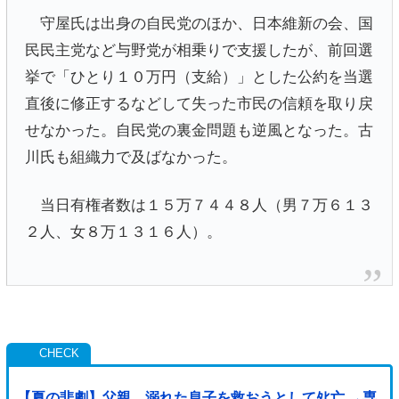
守屋氏は出身の自民党のほか、日本維新の会、国
民民主党など与野党が相乗りで支援したが、前回選
挙で「ひとり１０万円（支給）」とした公約を当選
直後に修正するなどして失った市民の信頼を取り戻
せなかった。自民党の裏金問題も逆風となった。古
川氏も組織力で及ばなかった。
当日有権者数は１５万７４４８人（男７万６１３
２人、女８万１３１６人）。
【夏の悲劇】父親、溺れた息子を救おうとしてﾀﾋ亡 →専