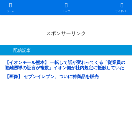
日本第一！ニュース録
ホーム
トップ
サイドバー
スポンサーリンク
配信記事
【イオンモール熊本】 一転して話が変わってくる「従業員の
避難誘導の証言が複数」イオン側が社内規定に抵触していた
疑い
【画像】 セブンイレブン、ついに神商品を販売