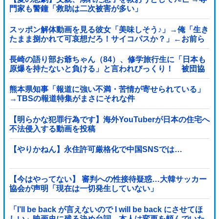
門家も警鐘「救助は二次被害が多い」
スッポン解体動画を見る彼女「美味しそう♪」→俺「生き
たまま捌かれて可哀想だろ！サイコパスか？」←お前ら
どっち？
長崎の語り部お爺ちゃん（84）、修学旅行生に「日本も
原爆を持たないと負ける」と言われびっくり！ 被団協
代表（85）も中学生に「核を持たないで日本...
熊本県知事「報道に強い不満・苦情が寄せられている」
→TBSの報道特集がまさにそれな件
【明らかな犯罪行為です】海外YouTuberが日本の住宅へ
不法侵入する動画を投稿
【やりかねん】永住許可厳格化で中国SNSでは…
【今はやってない】 審判への性接待疑惑…大韓サッカー
協会が声明「現在は一切発生していない」
「I’ll be back が言えないので I will be back にさせてほ
しい」映画史に残る決め台詞、本人は変更を頼んでいた