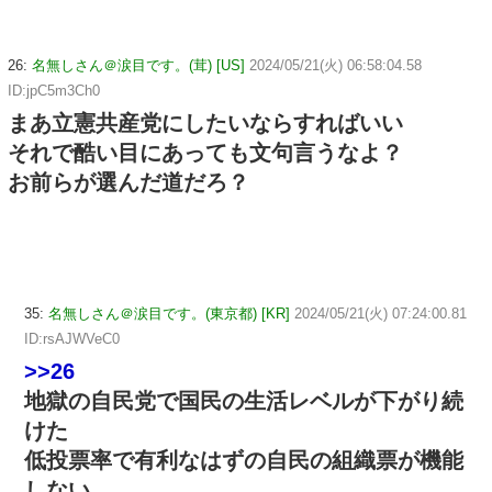
26:
名無しさん＠涙目です。(茸) [US]
2024/05/21(火) 06:58:04.58
ID:jpC5m3Ch0
まあ立憲共産党にしたいならすればいい
それで酷い目にあっても文句言うなよ？
お前らが選んだ道だろ？
35:
名無しさん＠涙目です。(東京都) [KR]
2024/05/21(火) 07:24:00.81
ID:rsAJWVeC0
>>26
地獄の自民党で国民の生活レベルが下がり続
けた
低投票率で有利なはずの自民の組織票が機能
しない