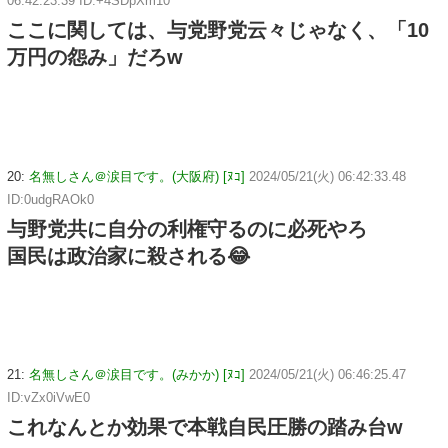
06:42:23.39 ID:+4SDpXm10
ここに関しては、与党野党云々じゃなく、「10
万円の怨み」だろw
20:
名無しさん＠涙目です。(大阪府) [ﾇｺ]
2024/05/21(火) 06:42:33.48
ID:0udgRAOk0
与野党共に自分の利権守るのに必死やろ
国民は政治家に殺される😂
21:
名無しさん＠涙目です。(みかか) [ﾇｺ]
2024/05/21(火) 06:46:25.47
ID:vZx0iVwE0
これなんとか効果で本戦自民圧勝の踏み台w