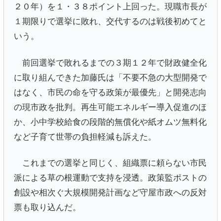
２０年）を１・３８ポイント上回った。現職市長が
１期限りで選挙に敗れ、交代するのは戦後初めてと
いう。
前回選挙で敗れるまでの３期１２年で財政健全化
に取り組んできた加藤氏は「不要不急の大型開発で
はなく、市民の命を守る政策が最優先」と開発志向
の現市政を批判。再生可能エネルギー導入促進のほ
か、小中学校給食の段階的無償化や紙オムツ無料化
など子育て世帯の負担軽減も訴えた。
これまでの選挙と同じく、組織票に頼らない市民
派による草の根運動で支持を浸透。政策監ポストの
創設や相次ぐ大規模開発計画など守屋市政への反対
票も取り込んだ。