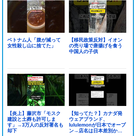
ベトナム人「腹が減って
【移民政策反対】イオン
女性殺し山に捨てた」
の売り場で唐揚げを食う
中国人の子供
【炎上】藤沢市「モスク
【知ってた？】カナダ発
建設と土葬も許可しま
ウェアブランド、
す」→3万人の反対署名も
lululemonが日本でオープ
却下
ン→店名は日本差別から