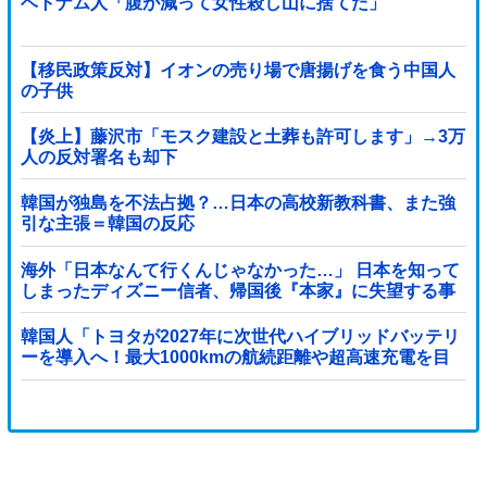
ベトナム人「腹が減って女性殺し山に捨てた」
【移民政策反対】イオンの売り場で唐揚げを食う中国人
の子供
【炎上】藤沢市「モスク建設と土葬も許可します」→3万
人の反対署名も却下
韓国が独島を不法占拠？…日本の高校新教科書、また強
引な主張＝韓国の反応
海外「日本なんて行くんじゃなかった…」 日本を知って
しまったディズニー信者、帰国後『本家』に失望する事
態に
韓国人「トヨタが2027年に次世代ハイブリッドバッテリ
ーを導入へ！最大1000kmの航続距離や超高速充電を目
指す」