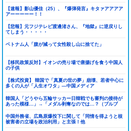
【速報】影山優佳（25）、『爆弾発言』キタァアアアア
アーーーーー！！
【悲報】元フジテレビ渡邊渚さん、『地獄』に逆戻りし
てしまう・・・・・
ベトナム人「腹が減って女性殺し山に捨てた」
【移民政策反対】イオンの売り場で唐揚げを食う中国人
の子供
【株式投資】 韓国で「真夏の世の夢」崩壊、若者中心に
多くの人が「人生オワタ」―中国メディア
韓国人「どうやら五輪サッカー日韓戦でも審判の接待が
あった模様…」→「メダル剥奪なのでは…？（ブルブ
ル」＝韓国の反応
中国外務省、広島原爆投下に関して「同情を得ようと核
被害者の立場を政治利用」と主張！他