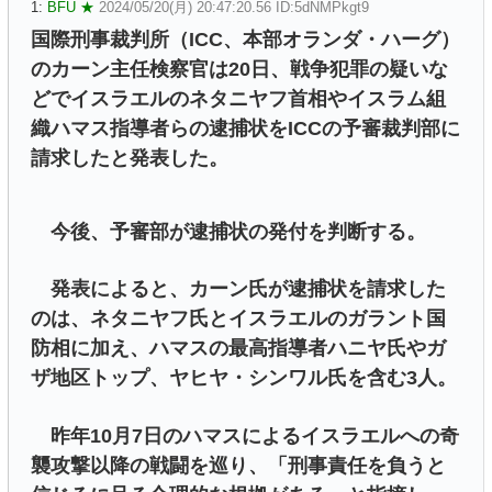
1:
BFU ★
2024/05/20(月) 20:47:20.56 ID:5dNMPkgt9
国際刑事裁判所（ICC、本部オランダ・ハーグ）
のカーン主任検察官は20日、戦争犯罪の疑いな
どでイスラエルのネタニヤフ首相やイスラム組
織ハマス指導者らの逮捕状をICCの予審裁判部に
請求したと発表した。
今後、予審部が逮捕状の発付を判断する。
発表によると、カーン氏が逮捕状を請求した
のは、ネタニヤフ氏とイスラエルのガラント国
防相に加え、ハマスの最高指導者ハニヤ氏やガ
ザ地区トップ、ヤヒヤ・シンワル氏を含む3人。
昨年10月7日のハマスによるイスラエルへの奇
襲攻撃以降の戦闘を巡り、「刑事責任を負うと