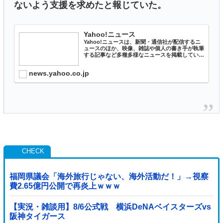
ないよう支援を求めたと報じていた。
Yahoo!ニュース
Yahoo!ニュースは、新聞・通信社が配信するニ
ュースのほか、映像、雑誌や個人の書き手が執筆
する記事など多種多様なニュースを掲載していま
す。
news.yahoo.co.jp
福岡県議会「海外旅行じゃない、海外活動だ！」→視察
費2.65億円公開で再炎上ｗｗｗ
【実況・雑談用】8/6公式戦 横浜DeNAベイスターズvs
阪神タイガース