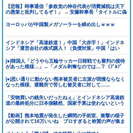
【悲報】時事通信「参政党の神谷代表が消費減税は天下
の愚策と批判してるぞ！」 → 安藤幹事長「タイトルに偽
りあり！『参政党は消費税廃止派、減税派』」ｗｗｗｗ
ｗｗｗｗ
ヨーロッパが中国製メガソーラーを締め出しｗｗｗ
インドネシア「高速鉄道！」中国「大赤字！」インドネ
シア「運営会社の株式購入！（負債対策」中国「はい
（巨額負債」インドネシア「700km延伸計画！（実質中
止」→
|●|韓国人「どうやら五輪サッカー日韓戦でも審判の接待
があった模様…」→「メダル剥奪なのでは…？（ﾌﾞﾙﾌﾞ
ﾙ」＝韓国の反応
|●|思い通りに動かない熊本被災者に左派が我慢ならなく
なった模様、避難所で苦しむ被災者に対して……
「安物買いの銭失いだったねぇ」とインドネシア高速鉄
道の最終処分に日本側騒然、国家予算は使わないという
と何が財源なんだ？
【動画】熊本地震が発生した瞬間の手術室、衝撃の様子
が公開されて16万いいね プロすぎると称賛の声が集ま
る