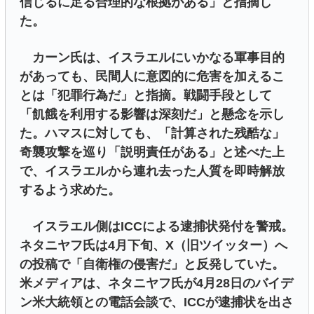
信じるに足る合理的な根拠がある」と指摘し
た。
カーン氏は、イスラエルにいかなる軍事目的
があっても、民間人に意図的に危害を加えるこ
とは「犯罪行為だ」と指摘。戦闘手段として
「飢餓を利用する影響は深刻だ」と懸念を示し
た。ハマスに対しても、「計算された残酷な」
奇襲攻撃を巡り「説明責任がある」と述べた上
で、イスラエルから連れ去った人質を即時解放
するよう求めた。
イスラエル側はICCによる逮捕状発付を警戒。
ネタニヤフ氏は4月下旬、X（旧ツイッター）へ
の投稿で「自衛権の侵害だ」と反発していた。
米メディアは、ネタニヤフ氏が4月28日のバイデ
ン米大統領との電話会談で、ICCが逮捕状を出さ