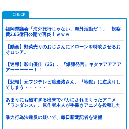
福岡県議会「海外旅行じゃない、海外活動だ！」→視察
費2.65億円公開で再炎上ｗｗｗ
【動画】野菜売りのおじさんにドローンを特攻させるお
そロシア。
【速報】影山優佳（25）、『爆弾発言』キタァアアアア
アーーーーー！！
【悲報】元フジテレビ渡邊渚さん、『地獄』に逆戻りし
てしまう・・・・・
あまりにも酷すぎる出来でバカにされまくったアニメ
『ワンダンス』、原作者本人が手書きアニメを投稿した
結果・・・ｗｗｗｗｗｗ他
暴力行為法違反の疑いで、毎日新聞記者を逮捕