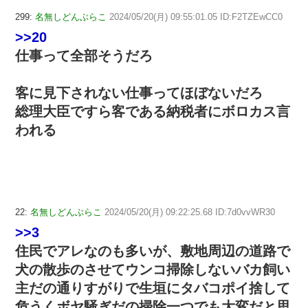
299:
名無しどんぶらこ
2024/05/20(月) 09:55:01.05 ID:F2TZEwCC0
>>20
仕事って全部そうだろ
客に見下されない仕事ってほぼないだろ
総理大臣ですら客である納税者にボロカス言
われる
22:
名無しどんぶらこ
2024/05/20(月) 09:22:25.68 ID:7d0vvWR30
>>3
住民でアレなのも多いが、敷地周辺の道路で
犬の散歩のさせてウンコ掃除しないバカ飼い
主だの通りすがりで生垣にタバコポイ捨して
危うくボヤ騒ぎだの掃除一つでも大変だと思