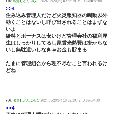
116:
名無しどんぶらこ
2024/05/20(月) 09:35:19.03 ID:24qhlBYn0
>>4
住み込み管理人だけど火災報知器の鳴動以外
動くことはないし呼び出されることはまずな
いよ
給料とボーナスは安いけど管理会社の福利厚
生はしっかりしてるし家賃光熱費は掛からな
いし無駄遣いしなきゃお金も貯まる
たまに管理組合から理不尽なこと言われるけ
どね
756:
名無しどんぶらこ
2024/05/20(月) 10:52:13.49 ID:6jjyuMiJ0
>>4