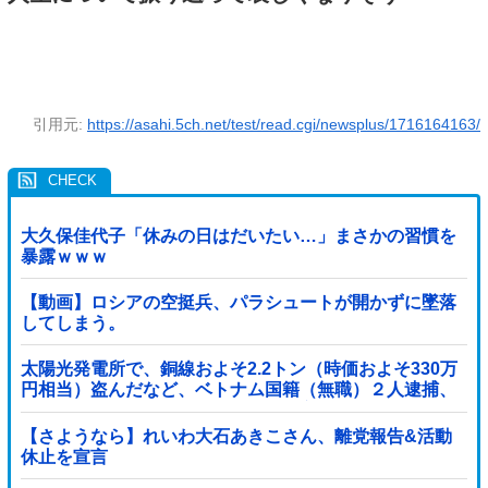
引用元:
https://asahi.5ch.net/test/read.cgi/newsplus/1716164163/
大久保佳代子「休みの日はだいたい…」まさかの習慣を
暴露ｗｗｗ
【動画】ロシアの空挺兵、パラシュートが開かずに墜落
してしまう。
太陽光発電所で、銅線およそ2.2トン（時価およそ330万
円相当）盗んだなど、ベトナム国籍（無職）２人逮捕、
盗まれた銅線の半分はすでに売却 富山で...
【さようなら】れいわ大石あきこさん、離党報告&活動
休止を宣言