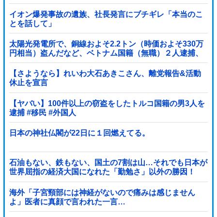
イオン爆発事故の遺族、社長発言にブチギレ「本当のこ
とを話して」
太陽光発電所で、銅線およそ2.2トン（時価およそ330万
円相当）盗んだなど、ベトナム国籍（無職）２人逮捕、
盗まれた銅線の半分はすでに売却 富山で...
【さようなら】れいわ大石あきこさん、離党報告&活動
休止を宣言
【ヤバい】100件以上の窃盗をしたトルコ国籍の男3人を
逮捕 #移民 #外国人
日本の神社仏閣が22日に１回燃えてる。
石油もない、鉄もない、国土の7割は山…それでも日本が
世界屈指の経済大国になれた「勤勉さ」以外の勝因！
海外「子宮頸部には神経がないので痛みは感じません
よ」医者に真顔で言われた一言…