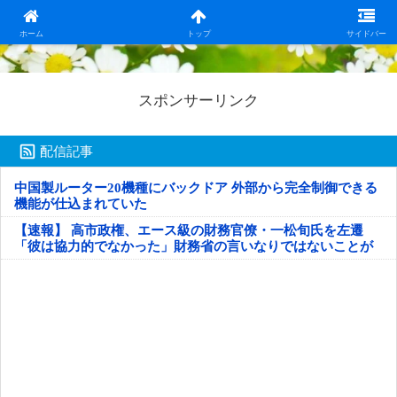
日本第一！ニュース録
ホーム
トップ
サイドバー
スポンサーリンク
配信記事
中国製ルーター20機種にバックドア 外部から完全制御できる
機能が仕込まれていた
【速報】 高市政権、エース級の財務官僚・一松旬氏を左遷
「彼は協力的でなかった」財務省の言いなりではないことが
判明