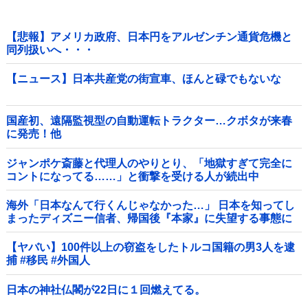
【悲報】アメリカ政府、日本円をアルゼンチン通貨危機と
同列扱いへ・・・
【ニュース】日本共産党の街宣車、ほんと碌でもないな
国産初、遠隔監視型の自動運転トラクター…クボタが来春
に発売！他
ジャンポケ斎藤と代理人のやりとり、「地獄すぎて完全に
コントになってる……」と衝撃を受ける人が続出中
海外「日本なんて行くんじゃなかった…」 日本を知ってし
まったディズニー信者、帰国後『本家』に失望する事態に
【ヤバい】100件以上の窃盗をしたトルコ国籍の男3人を逮
捕 #移民 #外国人
日本の神社仏閣が22日に１回燃えてる。