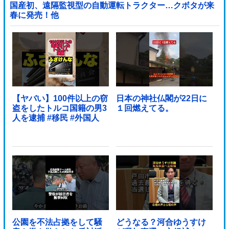
国産初、遠隔監視型の自動運転トラクター…クボタが来
春に発売！他
【ヤバい】100件以上の窃
日本の神社仏閣が22日に
盗をしたトルコ国籍の男3
１回燃えてる。
人を逮捕 #移民 #外国人
公園を不法占拠をして騒
どうなる？河合ゆうすけ