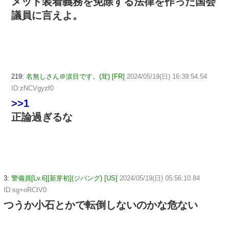
メット装着義務を免除する法律を作った国会
議員に言えよ。
219:
名無しさん＠涙目です。(茸) [FR]
2024/05/19(日) 16:39:54.54
ID:zNCVgyzf0
>>1
正論過ぎるな
3:
警備員[Lv.6][新芽初](ジパング) [US]
2024/05/19(日) 05:56:10.84
ID:sg+oRCtV0
つうか小石とかで転倒しないのかな危ない