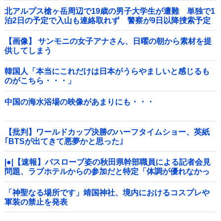
北アルプス槍ヶ岳周辺で19歳の男子大学生が遭難 単独で1
泊2日の予定で入山も連絡取れず 警察が9日以降捜索予定
他
【画像】 サンモニの女子アナさん、日曜の朝から素材を提
供してしまう
韓国人「本当にこれだけは日本がうらやましいと感じるも
のがこちら・・・」
中国の海水浴場の映像があまりにも・・・
【批判】ワールドカップ決勝のハーフタイムショー、英紙
｢BTSが出てきて悪夢かと思った｣
|●|【速報】バスローブ姿の秋田県幹部職員による記者会見
問題、ラブホテルからの参加だと特定「体調が優れなかっ
たため...」とは何だったのか
「神聖なる場所です」靖国神社、境内におけるコスプレや
軍装の禁止を発表