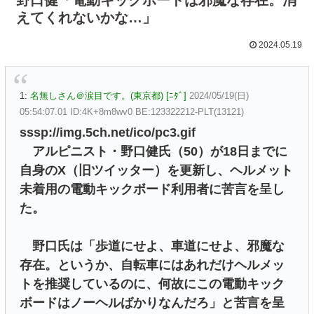
えてくれないかな…」
2024.05.19
1:
名無しさん＠涙目です。(東京都) [ﾆﾀﾞ]
2024/05/19(日)
05:54:07.01 ID:4K+8m8wv0 BE:123322212-PLT(13121)
sssp://img.5ch.net/ico/pc3.gif
アルピニスト・野口健氏（50）が18日までに
自身のX（旧ツイッター）を更新し、ヘルメット
未着用の電動キックボード利用者に苦言を呈し
た。
野口氏は「歩道にせよ、車道にせよ、邪魔な
存在。というか、自転車にはあれだけヘルメッ
トを推奨しているのに、何故にこの電動キック
ボードはノーヘルばかりなんだろ」と苦言を呈