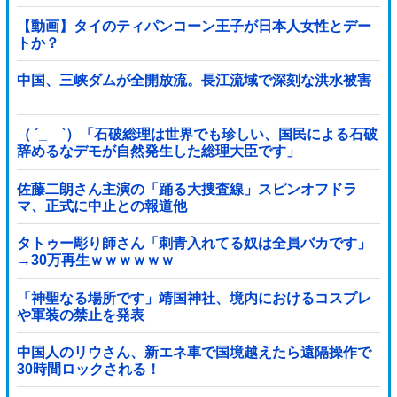
【動画】タイのティパンコーン王子が日本人女性とデー
トか？
中国、三峡ダムが全開放流。長江流域で深刻な洪水被害
（ ´_ゝ`）「石破総理は世界でも珍しい、国民による石破
辞めるなデモが自然発生した総理大臣です」
佐藤二朗さん主演の「踊る大捜査線」スピンオフドラ
マ、正式に中止との報道他
タトゥー彫り師さん「刺青入れてる奴は全員バカです」
→30万再生ｗｗｗｗｗｗ
「神聖なる場所です」靖国神社、境内におけるコスプレ
や軍装の禁止を発表
中国人のリウさん、新エネ車で国境越えたら遠隔操作で
30時間ロックされる！