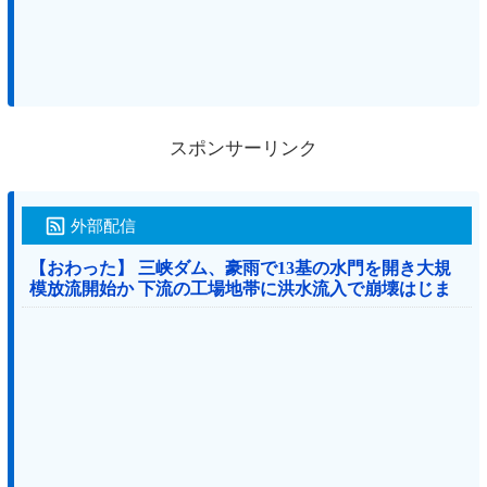
スポンサーリンク
外部配信
【おわった】 三峡ダム、豪雨で13基の水門を開き大規
模放流開始か 下流の工場地帯に洪水流入で崩壊はじま
る