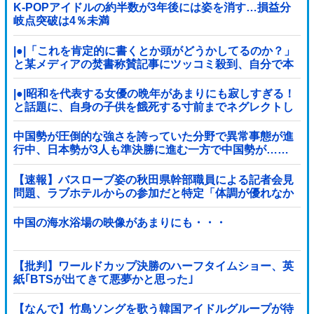
K-POPアイドルの約半数が3年後には姿を消す…損益分
岐点突破は4％未満
|●|「これを肯定的に書くとか頭がどうかしてるのか？」
と某メディアの焚書称賛記事にツッコミ殺到、自分で本
屋を作るとかそういう話かと思ったら……
|●|昭和を代表する女優の晩年があまりにも寂しすぎる！
と話題に、自身の子供を餓死する寸前までネグレクトし
た挙句……
中国勢が圧倒的な強さを誇っていた分野で異常事態が進
行中、日本勢が3人も準決勝に進む一方で中国勢が……
【速報】バスローブ姿の秋田県幹部職員による記者会見
問題、ラブホテルからの参加だと特定「体調が優れなか
ったため...」とは何だったのか
中国の海水浴場の映像があまりにも・・・
【批判】ワールドカップ決勝のハーフタイムショー、英
紙｢BTSが出てきて悪夢かと思った｣
【なんで】竹島ソングを歌う韓国アイドルグループが待