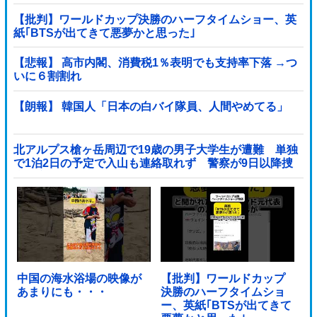
【批判】ワールドカップ決勝のハーフタイムショー、英
紙｢BTSが出てきて悪夢かと思った｣
【悲報】 高市内閣、消費税1％表明でも支持率下落 →つ
いに６割割れ
【朗報】 韓国人「日本の白バイ隊員、人間やめてる」
北アルプス槍ヶ岳周辺で19歳の男子大学生が遭難 単独
で1泊2日の予定で入山も連絡取れず 警察が9日以降捜
索予定他
中国の海水浴場の映像が
【批判】ワールドカップ
あまりにも・・・
決勝のハーフタイムショ
ー、英紙｢BTSが出てきて