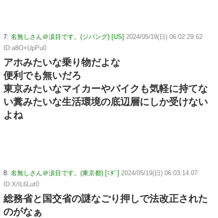
7:
名無しさん＠涙目です。(ジパング) [US]
2024/05/19(日) 06:02:29.62
ID:a8O+UpPu0
アホみたいな乗り物だよな
便利でも無いだろ
東京みたいなマイカーやバイクも気軽に持てな
い糞みたいな生活環境の底辺層にしか受けない
よね
8:
名無しさん＠涙目です。(東京都) [ﾆﾀﾞ]
2024/05/19(日) 06:03:14.07
ID:X/IL6Lut0
総務省と国交省の謎なごり押しで法改正された
のがなぁ