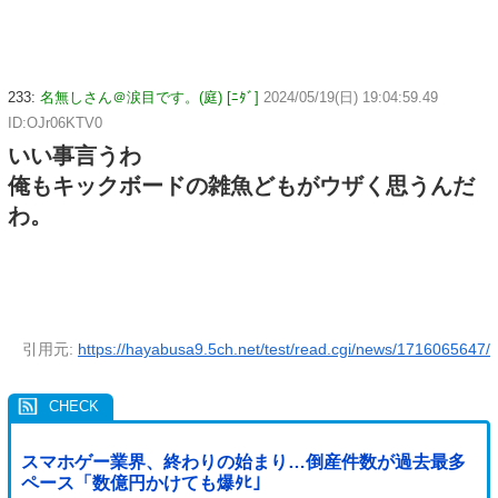
233:
名無しさん＠涙目です。(庭) [ﾆﾀﾞ]
2024/05/19(日) 19:04:59.49
ID:OJr06KTV0
いい事言うわ
俺もキックボードの雑魚どもがウザく思うんだ
わ。
引用元:
https://hayabusa9.5ch.net/test/read.cgi/news/1716065647/
スマホゲー業界、終わりの始まり…倒産件数が過去最多
ペース「数億円かけても爆ﾀﾋ」