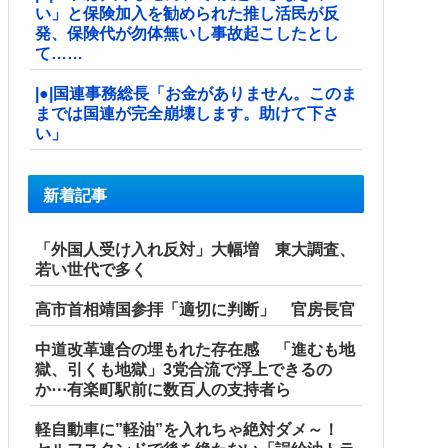
い」と保険加入を勧められた推し活民が反
発、保険代が勿体無いし事故起こしたとし
て……
|●|国連事務総長「お金がありません。このま
までは国連が完全崩壊します。助けて下さ
い」
新着記事
「外国人受け入れ反対」大幅増 東大調査、
若い世代で多く
高市首相靖国参拝「適切に判断」 官房長官
中道改革連合の埋もれた存在感 「進むも地
獄、引くも地獄」3党合流で浮上できるの
か⋯有楽町駅前に数百人の支持者ら
軽自動車に”軽油”を入れちゃ絶対ダメ～！