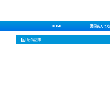
日本第一！ニュース録
HOME
憂国あんて
配信記事