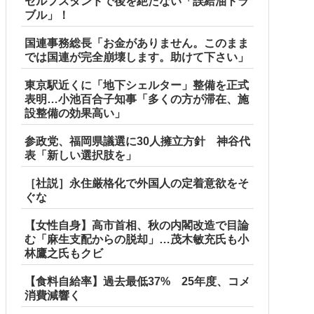
セルフスタンドで後を絶たない「誤給油トラ
ブル」！
国連事務総長「お金がありません。このまま
では国連が完全崩壊します。助けて下さい」
東京駅近くに「地下シェルター」整備を正式
表明…小池百合子知事「多くの方が滞在、施
設整備の効果高い」
参政党、福岡県議選に30人擁立方針 神谷代
表「新しい選択肢を」
［社説］永住厳格化で外国人の定着意欲をそ
ぐな
【女性自身】高市首相、秋の内閣改造で目論
む「麻生支配からの脱却」…茂木敏充氏も小
林鷹之氏もクビ
【食料自給率】過去最低37% 25年度、コメ
消費減響く