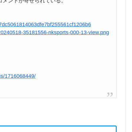
コメントが寄せられている。
3b47dc5061814063dfe7bf255561cf1206b6
mg/20240518-35181556-nksports-000-13-view.png
lus/1716068449/