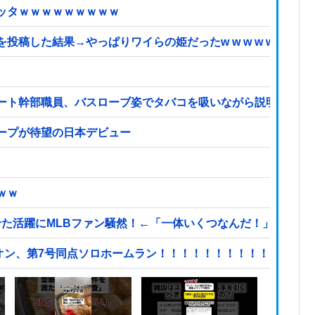
ッタｗｗｗｗｗｗｗｗｗ
た結果→やっぱりワイらの姫だったw w w w w w w w w
ート幹部職員、バスローブ姿でタバコを吸いながら説明 県が聞
ープが待望の日本デビュー
ｗｗ
せた活躍にMLBファン騒然！←「一体いくつなんだ！」（海外
ナシオン、第7号同点ソロホームラン！！！！！！！！！！！！！