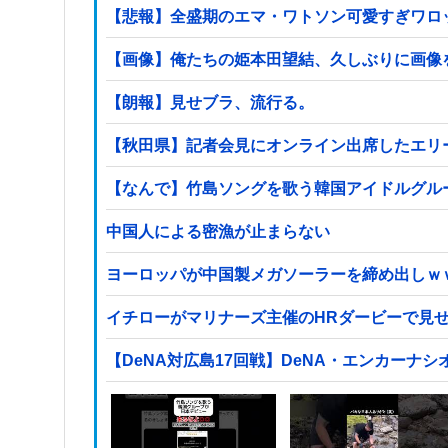
【悲報】全盛期のエマ・ワトソン可愛すぎワロ
【画像】俺たちの姫本田望結、久しぶりに画像を投稿し
【朗報】見せブラ、流行る。
【秋田県】記者会見にオンライン出席したエリ
【なんで】竹島ソングを歌う韓国アイドルグル
中国人による密漁が止まらない
ヨーロッパが中国製メガソーラーを締め出しｗ
イチローがマリナーズ主催のHRダービーで見
【DeNA対広島17回戦】DeNA・エンカー