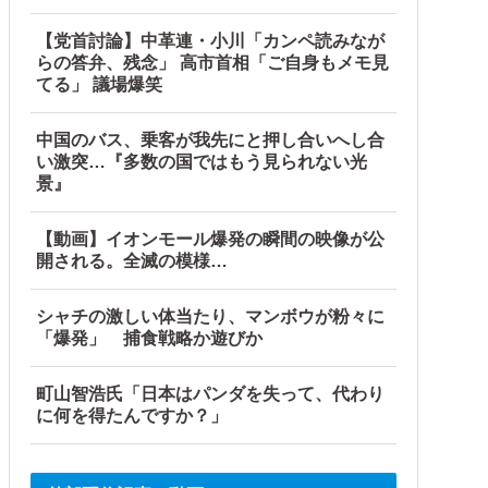
【党首討論】中革連・小川「カンペ読みなが
らの答弁、残念」 高市首相「ご自身もメモ見
てる」 議場爆笑
中国のバス、乗客が我先にと押し合いへし合
い激突…『多数の国ではもう見られない光
景』
【動画】イオンモール爆発の瞬間の映像が公
開される。全滅の模様…
シャチの激しい体当たり、マンボウが粉々に
「爆発」 捕食戦略か遊びか
町山智浩氏「日本はパンダを失って、代わり
に何を得たんですか？」