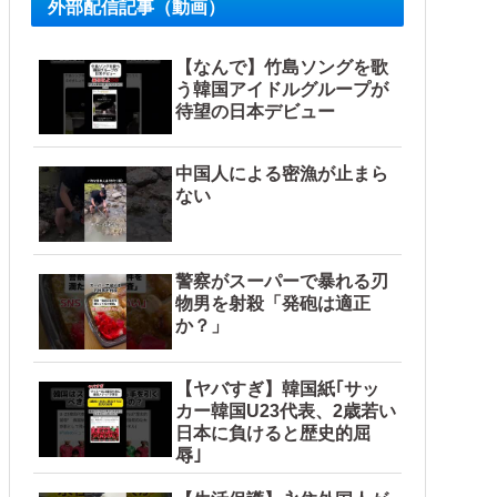
外部配信記事（動画）
 w
【なんで】竹島ソングを歌
う韓国アイドルグループが
待望の日本デビュー
き取りへ
中国人による密漁が止まら
ない
警察がスーパーで暴れる刃
物男を射殺「発砲は適正
か？」
の反応）
【ヤバすぎ】韓国紙｢サッ
！！他
カー韓国U23代表、2歳若い
日本に負けると歴史的屈
辱｣