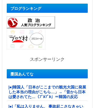
ブログランキング
スポンサーリンク
憂国あんてな
|●|韓国人「日本がここまでの観光大国に発展
した本当の理由がこちら…」→「昔から日本
は愛されてた…（ﾌﾞﾙﾌﾞﾙ」＝韓国の反応
|●|「私は入りません、 事故起こさなきゃい