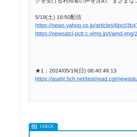
クを受ける利用者の声を含め、まざまな
5/18(土) 19:50配信
https://news.yahoo.co.jp/articles/6bc0
https://newsatcl-pctr.c.yimg.jp/t/amd-i
★1：2024/05/19(日) 06:40:49.13
https://asahi.5ch.net/test/read.cgi/newsp