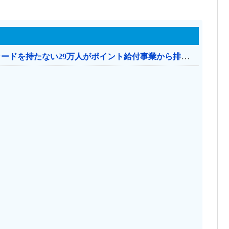
共産党「これは酷い…京都市でマイナンバーカードを持たない29万人がポイント給付事業から排除された」