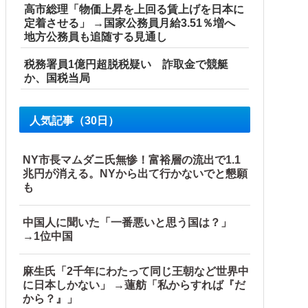
高市総理「物価上昇を上回る賃上げを日本に
定着させる」 →国家公務員月給3.51％増へ
地方公務員も追随する見通し
税務署員1億円超脱税疑い 詐取金で競艇
か、国税当局
人気記事（30日）
NY市長マムダニ氏無惨！富裕層の流出で1.1
兆円が消える。NYから出て行かないでと懇願
も
中国人に聞いた「一番悪いと思う国は？」
→1位中国
麻生氏「2千年にわたって同じ王朝など世界中
に日本しかない」 →蓮舫「私からすれば『だ
から？』」