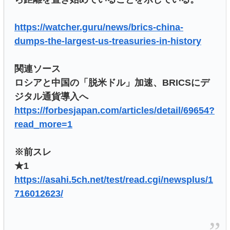
https://watcher.guru/news/brics-china-
dumps-the-largest-us-treasuries-in-history
関連ソース
ロシアと中国の「脱米ドル」加速、BRICSにデ
ジタル通貨導入へ
https://forbesjapan.com/articles/detail/69654?
read_more=1
※前スレ
★1
https://asahi.5ch.net/test/read.cgi/newsplus/1
716012623/