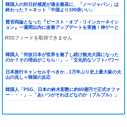
韓国人の対日好感度が過去最高に、「ノージャパン」は
終わった？＝ネット「中国より100倍いい」
賛否両論となった『ビースト・オブ・リインカーネイシ
ョン』一週間以内に改善アップデートを実施！神ゲーと
なるか？
RSSフィードを取得できません
韓国人「何故日本が世界を魅了し続け観光大国になった
のか？その理由がこちら‥」→「文化的なソフトパワー
が凄い」
日本旅行キャンセルすべきか…1万年ぶり史上最大級の火
山の兆し＝韓国の反応
韓国人「PSG、日本の鈴木彩艶に約60億円で正式オファ
ー・・・」→「あいつがそれほどなのか（ブルブル）」
「レギュラーとして出れるとは思わないけど、それでも
やっぱり羨ましいね」