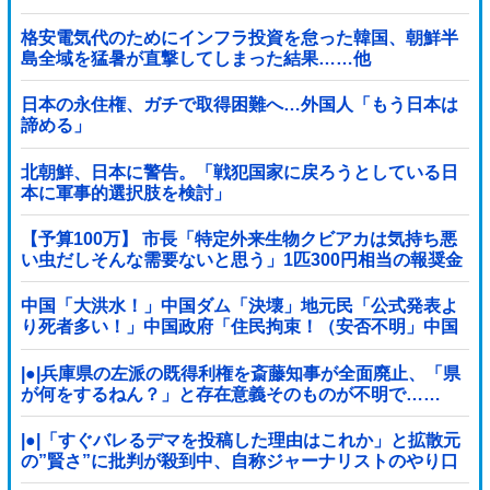
というのが……
格安電気代のためにインフラ投資を怠った韓国、朝鮮半
島全域を猛暑が直撃してしまった結果……他
日本の永住権、ガチで取得困難へ…外国人「もう日本は
諦める」
北朝鮮、日本に警告。「戦犯国家に戻ろうとしている日
本に軍事的選択肢を検討」
【予算100万】 市長「特定外来生物クビアカは気持ち悪
い虫だしそんな需要ないと思う」1匹300円相当の報奨金
→初日に42万取られ焦り
中国「大洪水！」中国ダム「決壊」地元民「公式発表よ
り死者多い！」中国政府「住民拘束！（安否不明」中国
当局「救助隊動画も削除」台風13号「三峡ダム接近中」
→
|●|兵庫県の左派の既得利権を斎藤知事が全面廃止、「県
が何をするねん？」と存在意義そのものが不明で……
|●|「すぐバレるデマを投稿した理由はこれか」と拡散元
の”賢さ”に批判が殺到中、自称ジャーナリストのやり口
というのが……