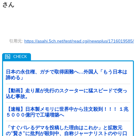
さん
引用元:
https://asahi.5ch.net/test/read.cgi/newsplus/1716019585/
日本の永住権、ガチで取得困難へ…外国人「もう日本は
諦める」
【動画】走り屋が先行のスクーターに猛スピードで突っ
込む事故。
【速報】日本製メモリに世界中から注文殺到！！！ １兆
５０００億円で工場増築へ
「すぐバレるデマを投稿した理由はこれか」と拡散元
の”賢さ”に批判が殺到中、自称ジャーナリストのやり口