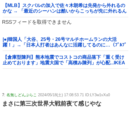
【MLB】スクバルの加入で佐々木朗希は先発から外れるの
かな → 「最近のシーハンは酷いからこっちが先に外れるん
じゃないか」「魔法のグローブで好投が続いてるし佐々木
RSSフィードを取得できません
は残してほしいな」
|●|韓国人「大谷、25号・26号マルチホームランの大活
躍！」→「日本人打者はあんなに活躍してるのに…（ﾌﾞﾙﾌﾞ
ﾙ」＝韓国の反応
【倉庫型陳列】熊本地震でコストコの商品落下「重く受け
止めております」地震大国で「高積み陳列」が心配...IKEA
にも聞いた
7:
名無しどんぶらこ
2024/05/18(土) 17:08:53.71 ID:LY3w1vXu0
まさに第三次世界大戦前夜て感じやな