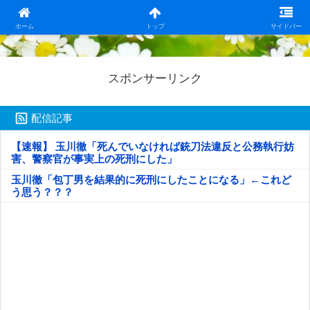
日本第一！ニュース録
ホーム
トップ
サイドバー
スポンサーリンク
配信記事
【速報】 玉川徹「死んでいなければ銃刀法違反と公務執行妨
害、警察官が事実上の死刑にした」
玉川徹「包丁男を結果的に死刑にしたことになる」←これど
う思う？？？