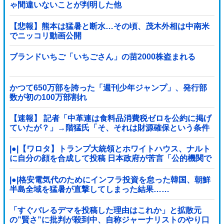
ゃ間違いないことが判明した他
【悲報】熊本は猛暑と断水…その頃、茂木外相は中南米
でニッコリ動画公開
ブランドいちご「いちごさん」の苗2000株盗まれる
かつて650万部を誇った「週刊少年ジャンプ」、発行部
数が初の100万部割れ
【速報】 記者「中革連は食料品消費税ゼロを公約に掲げ
ていたが？」→階猛氏「そ、それは財源確保という条件
付き」
|●|【ワロタ】トランプ大統領とホワイトハウス、ナルト
に自分の顔を合成して投稿 日本政府が苦言「公的機関で
あっても許諾が必要」
|●|格安電気代のためにインフラ投資を怠った韓国、朝鮮
半島全域を猛暑が直撃してしまった結果……
「すぐバレるデマを投稿した理由はこれか」と拡散元
の”賢さ”に批判が殺到中、自称ジャーナリストのやり口