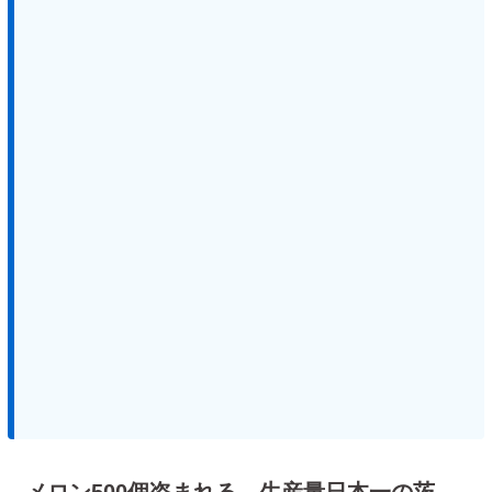
メロン500個盗まれる 生産量日本一の茨