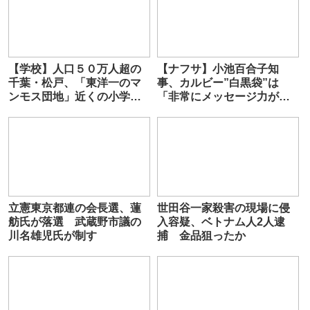
【学校】人口５０万人超の
【ナフサ】小池百合子知
千葉・松戸、「東洋一のマ
事、カルビー”白黒袋”は
ンモス団地」近くの小学校
「非常にメッセージ力があ
が廃校の危機に…新入学児
った」
童は１人
立憲東京都連の会長選、蓮
世田谷一家殺害の現場に侵
舫氏が落選 武蔵野市議の
入容疑、ベトナム人2人逮
川名雄児氏が制す
捕 金品狙ったか