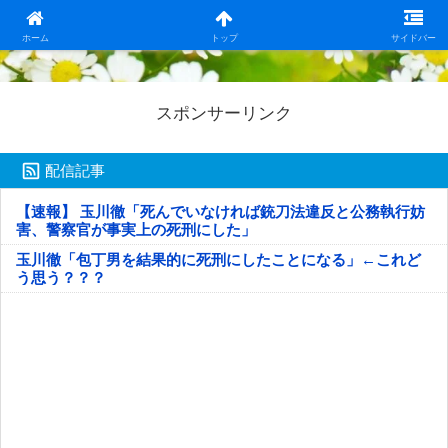
日本第一！ニュース録
ホーム
トップ
サイドバー
スポンサーリンク
配信記事
【速報】 玉川徹「死んでいなければ銃刀法違反と公務執行妨
害、警察官が事実上の死刑にした」
玉川徹「包丁男を結果的に死刑にしたことになる」←これど
う思う？？？