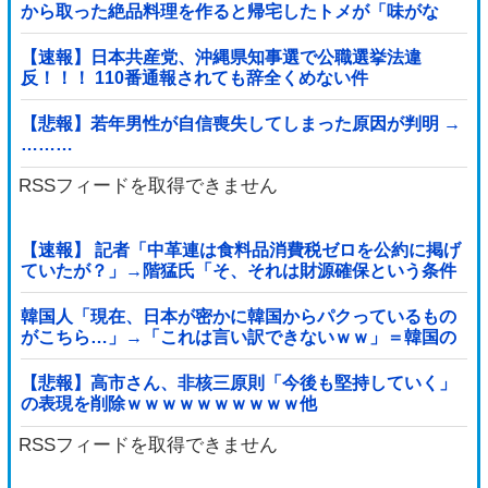
から取った絶品料理を作ると帰宅したトメが「味がな
い！」と発狂ｗｗｗ箸を置いた良ウトが言い放った言葉
とは←良ウトさんの神対応にスカッとする
【速報】日本共産党、沖縄県知事選で公職選挙法違
反！！！ 110番通報されても辞全くめない件
【悲報】若年男性が自信喪失してしまった原因が判明 →
………
RSSフィードを取得できません
【速報】 記者「中革連は食料品消費税ゼロを公約に掲げ
ていたが？」→階猛氏「そ、それは財源確保という条件
付き」
韓国人「現在、日本が密かに韓国からパクっているもの
がこちら…」→「これは言い訳できないｗｗ」＝韓国の
反応
【悲報】高市さん、非核三原則「今後も堅持していく」
の表現を削除ｗｗｗｗｗｗｗｗｗｗ他
RSSフィードを取得できません