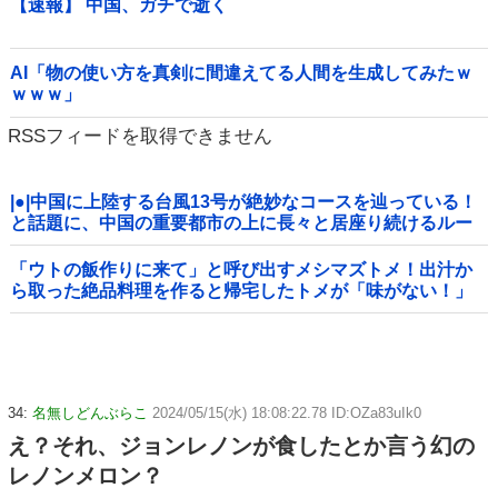
【速報】 中国、ガチで逝く
AI「物の使い方を真剣に間違えてる人間を生成してみたｗ
ｗｗｗ」
RSSフィードを取得できません
|●|中国に上陸する台風13号が絶妙なコースを辿っている！
と話題に、中国の重要都市の上に長々と居座り続けるルー
トで……
「ウトの飯作りに来て」と呼び出すメシマズトメ！出汁か
ら取った絶品料理を作ると帰宅したトメが「味がない！」
と発狂ｗｗｗ箸を置いた良ウトが言い放った言葉とは←良
ウトさんの神対応にスカッとする
34:
名無しどんぶらこ
2024/05/15(水) 18:08:22.78 ID:OZa83uIk0
え？それ、ジョンレノンが食したとか言う幻の
レノンメロン？