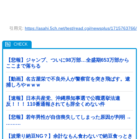
引用元:
https://asahi.5ch.net/test/read.cgi/newsplus/1715763766/
【悲報】ジャンプ、ついに98万部…全盛期653万部から
ここまで落ちる
【動画】名古屋栄で不良外人が警察官を突き飛ばす。逮
捕しろやｗｗｗ
【速報】日本共産党、沖縄県知事選で公職選挙法違
反！！！ 110番通報されても辞全くめない件
【悲報】若年男性が自信喪失してしまった原因が判明 →
………
【波乗り納豆NG？】余計なもん食わないで納豆食っとき