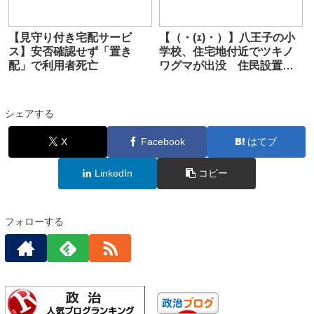
【見守り付き宅配サービ
【（・(ｪ)・）】八王子の小
ス】安否確認せず「置き
学校、住宅地付近でツキノ
配」で利用者死亡
ワグマが出没 住民設置の
カメラに成獣1頭写る 近く
に大規模霊園も 東京
シェアする
X
Facebook
はてブ
LinkedIn
コピー
フォローする