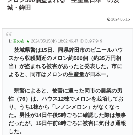
城・鉾田
2024.05.15
1:
蚤の市 ★
2024/05/15(水) 18:02:46.47 ID:Cu9i7l9+9
茨城県警は15日、同県鉾田市のビニールハウ
スから収穫間近のメロン約500個（約35万円相
当）が盗まれる被害があったと発表した。市に
よると、同市はメロンの生産量が日本一。
県警によると、被害に遭った同市の農業の男
性（76）は、ハウス12棟でメロンを栽培してお
り、うち1棟から「レノンメロン」がなくなっ
た。男性が14日午後5時ごろに確認した際は無事
だったが、15日午前8時ごろに被害に気付き通報
した。