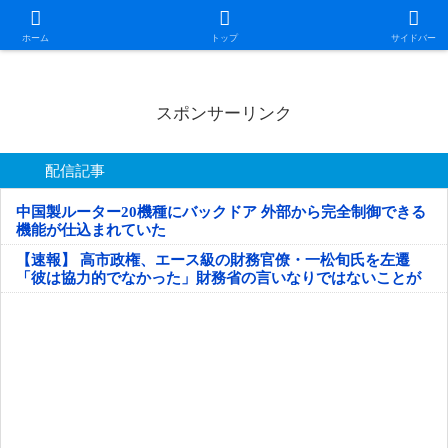
日本第一！ニュース録
ホーム
トップ
サイドバー
スポンサーリンク
配信記事
中国製ルーター20機種にバックドア 外部から完全制御できる
機能が仕込まれていた
【速報】 高市政権、エース級の財務官僚・一松旬氏を左遷
「彼は協力的でなかった」財務省の言いなりではないことが
判明