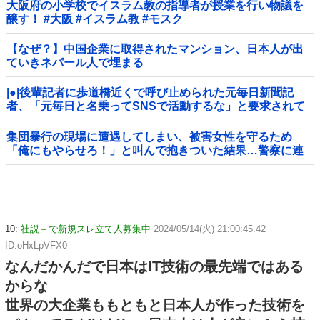
大阪府の小学校でイスラム教の指導者が授業を行い物議を
醸す！ #大阪 #イスラム教 #モスク
【なぜ？】中国企業に取得されたマンション、日本人が出
ていきネパール人で埋まる
|●|後輩記者に歩道橋近くで呼び止められた元毎日新聞記
者、「元毎日と名乗ってSNSで活動するな」と要求されて
しまい……
集団暴行の現場に遭遇してしまい、被害女性を守るため
「俺にもやらせろ！」と叫んで抱きついた結果…警察に連
行され〇〇扱いされる悲劇へ←機転を利かせた結果が裏目
に出すぎて惨事
10:
社説＋で新規スレ立て人募集中
2024/05/14(火) 21:00:45.42
ID:oHxLpVFX0
なんだかんだで日本はIT技術の最先端ではある
からな
世界の大企業ももともと日本人が作った技術を