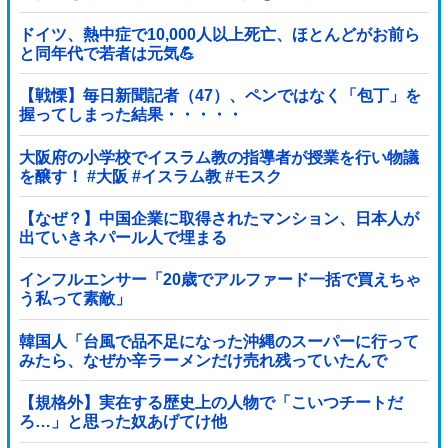
連行され〇〇扱いされる悲劇へ←機転を利かせた結果が
裏目に出すぎて惨事
ドイツ、熱中症で10,000人以上死亡、ほとんどがお前ら
と同年代で若者は元気💪
【戦慄】毎日新聞記者（47）、ペンではなく「包丁」を
握ってしまった結果・・・・・
大阪府の小学校でイスラム教の指導者が授業を行い物議
を醸す！ #大阪 #イスラム教 #モスク
【なぜ？】中国企業に取得されたマンション、日本人が
出ていきネパール人で埋まる
インフルエンサー「20歳でアルファード一括で買えちゃ
う私って素敵」
韓国人「台風で品不足になった沖縄のスーパーに行って
みたら、なぜか辛ラーメンだけ売れ残っていたんで
す…」
【規格外】実在する歴史上の人物で「こいつチートだ
ろ…」と思った奴あげてけ他