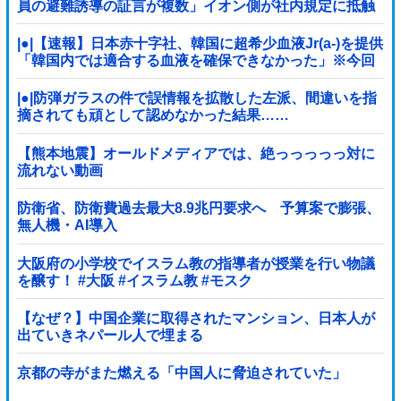
員の避難誘導の証言が複数」イオン側が社内規定に抵触
していた疑い
|●|【速報】日本赤十字社、韓国に超希少血液Jr(a-)を提供
「韓国内では適合する血液を確保できなかった」※今回
で4回目
|●|防弾ガラスの件で誤情報を拡散した左派、間違いを指
摘されても頑として認めなかった結果……
【熊本地震】オールドメディアでは、絶っっっっっ対に
流れない動画
防衛省、防衛費過去最大8.9兆円要求へ 予算案で膨張、
無人機・AI導入
大阪府の小学校でイスラム教の指導者が授業を行い物議
を醸す！ #大阪 #イスラム教 #モスク
【なぜ？】中国企業に取得されたマンション、日本人が
出ていきネパール人で埋まる
京都の寺がまた燃える「中国人に脅迫されていた」