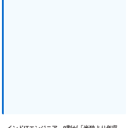
インドITエンジニア、9割が「米独より年収