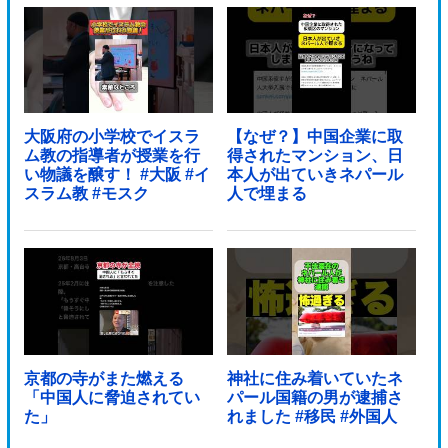
大阪府の小学校でイスラ
【なぜ？】中国企業に取
ム教の指導者が授業を行
得されたマンション、日
い物議を醸す！ #大阪 #イ
本人が出ていきネパール
スラム教 #モスク
人で埋まる
京都の寺がまた燃える
神社に住み着いていたネ
「中国人に脅迫されてい
パール国籍の男が逮捕さ
た」
れました #移民 #外国人