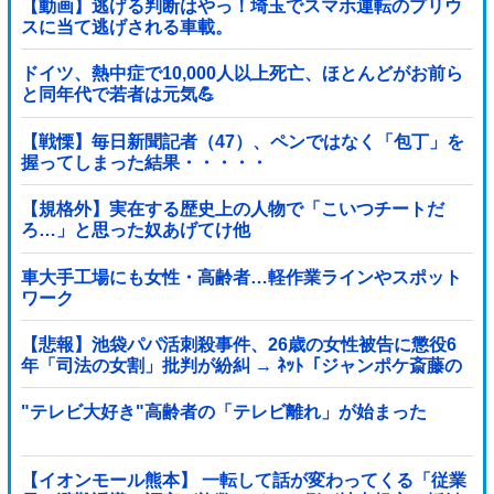
【動画】逃げる判断はやっ！埼玉でスマホ運転のプリウ
スに当て逃げされる車載。
ドイツ、熱中症で10,000人以上死亡、ほとんどがお前ら
と同年代で若者は元気💪
【戦慄】毎日新聞記者（47）、ペンではなく「包丁」を
握ってしまった結果・・・・・
【規格外】実在する歴史上の人物で「こいつチートだ
ろ…」と思った奴あげてけ他
車大手工場にも女性・高齢者…軽作業ラインやスポット
ワーク
【悲報】池袋パパ活刺殺事件、26歳の女性被告に懲役6
年「司法の女割」批判が紛糾 → ﾈｯﾄ「ジャンポケ斎藤の
罪より軽くて草」ｗｗｗｗｗｗｗｗｗｗｗｗｗｗｗｗ
"テレビ大好き"高齢者の「テレビ離れ」が始まった
【イオンモール熊本】 一転して話が変わってくる「従業