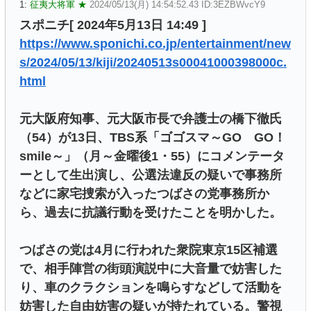
1:
征夷大将軍 ★
2024/05/13(月) 14:54:52.43 ID:3EZBWvcY9
スポニチ[ 2024年5月13日 14:49 ]
https://www.sponichi.co.jp/entertainment/new
s/2024/05/13/kiji/20240513s00041000398000c.
html
元大阪府知事、元大阪市長で弁護士の橋下徹氏
（54）が13日、TBS系「ゴゴスマ～GO GO！
smile～」（月～金曜後1・55）にコメンテータ
ーとして生出演し、公選法違反の疑いで事務所
などに家宅捜索が入ったつばさの党事務所か
ら、過去に抗議行動を受けたことを明かした。
つばさの党は4月に行われた衆院東京15区補選
で、相手陣営の街頭演説中に大音量で妨害した
り、車のクラクションを鳴らすなどして活動を
妨害した自由妨害の疑いが持たれている。警視