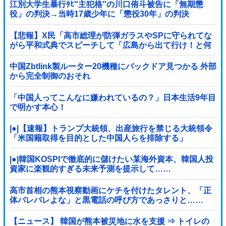
江別大学生暴行ﾀﾋ″主犯格″の川口侑斗被告に「無期懲
役」の判決→当時17歳少年に「懲役30年」の判決
【悲報】X民「高市総理が防弾ガラスやSPに守られてな
がら平和式典でスピーチして「広島から出て行け！と何
度も叫ばれるような人！」 ← 突っ込み殺到 ………
中国Zbtlink製ルーター20機種にバックドア見つかる 外部
から完全制御のおそれ
「中国人ってこんなに嫌われているの？」日本生活9年目
で明かす本心！
|●|【速報】トランプ大統領、出産旅行を禁じる大統領令
「米国籍取得を目的とした中国人らを排除する」
|●|韓国KOSPIで徹底的に儲けたい某海外資本、韓国人投
資家に楽観的すぎる未来予測を提示して……
高市首相の熊本視察動画にケチを付けたタレント、「正
体バレバレよな」と黒電話の呼び方であっさりと……
【ニュース】 韓国が熊本被災地に水を支援 ⇒ トイレの