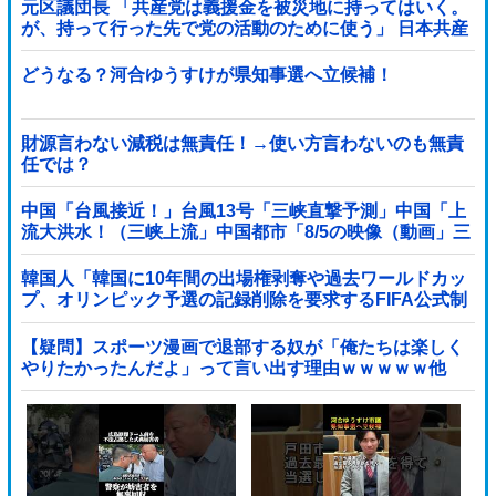
元区議団長 「共産党は義援金を被災地に持ってはいく。
が、持って行った先で党の活動のために使う」 日本共産
党「事実ではありません」
どうなる？河合ゆうすけが県知事選へ立候補！
財源言わない減税は無責任！→使い方言わないのも無責
任では？
中国「台風接近！」台風13号「三峡直撃予測」中国「上
流大洪水！（三峡上流」中国都市「8/5の映像（動画」三
峡ダム「緊急放流（決壊危機」中国「下流大水害（震え
声」→
韓国人「韓国に10年間の出場権剥奪や過去ワールドカッ
プ、オリンピック予選の記録削除を要求するFIFA公式制
裁を海外メディアが報道！」
【疑問】スポーツ漫画で退部する奴が「俺たちは楽しく
やりたかったんだよ」って言い出す理由ｗｗｗｗｗ他