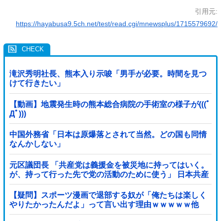
引用元:
https://hayabusa9.5ch.net/test/read.cgi/mnewsplus/1715579692/
滝沢秀明社長、熊本入り示唆「男手が必要。時間を見つ
けて行きたい」
【動画】地震発生時の熊本総合病院の手術室の様子が(((ﾟ
Дﾟ)))
中国外務省「日本は原爆落とされて当然。どの国も同情
なんかしない」
元区議団長 「共産党は義援金を被災地に持ってはいく。
が、持って行った先で党の活動のために使う」 日本共産
党「事実ではありません」
【疑問】スポーツ漫画で退部する奴が「俺たちは楽しく
やりたかったんだよ」って言い出す理由ｗｗｗｗｗ他