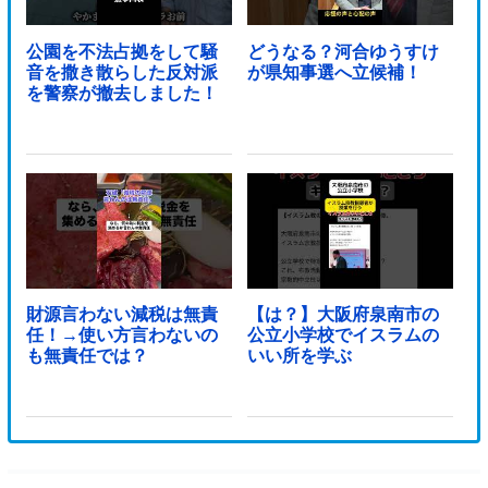
公園を不法占拠をして騒
どうなる？河合ゆうすけ
音を撒き散らした反対派
が県知事選へ立候補！
を警察が撤去しました！
財源言わない減税は無責
【は？】大阪府泉南市の
任！→使い方言わないの
公立小学校でイスラムの
も無責任では？
いい所を学ぶ