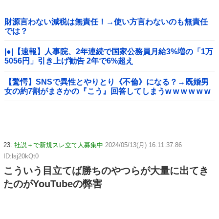
財源言わない減税は無責任！→使い方言わないのも無責任
では？
|●|【速報】人事院、2年連続で国家公務員月給3%増の「1万
5056円」引き上げ勧告 2年で6%超え
【驚愕】SNSで異性とやりとり《不倫》になる？→既婚男
女の約7割がまさかの『こう』回答してしまうw w w w w w
w w
23:
社説＋で新規スレ立て人募集中
2024/05/13(月) 16:11:37.86
ID:lsj20kQt0
こういう目立てば勝ちのやつらが大量に出てき
たのがYouTubeの弊害