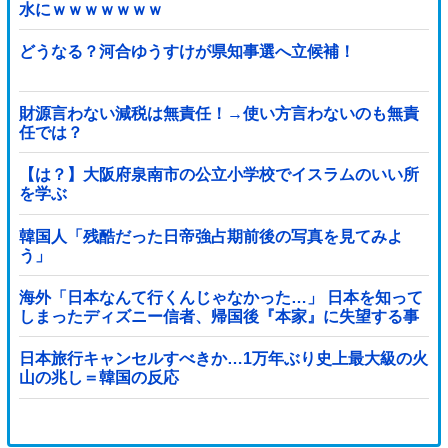
水にｗｗｗｗｗｗｗ
どうなる？河合ゆうすけが県知事選へ立候補！
財源言わない減税は無責任！→使い方言わないのも無責
任では？
【は？】大阪府泉南市の公立小学校でイスラムのいい所
を学ぶ
韓国人「残酷だった日帝強占期前後の写真を見てみよ
う」
海外「日本なんて行くんじゃなかった…」 日本を知って
しまったディズニー信者、帰国後『本家』に失望する事
態に
日本旅行キャンセルすべきか…1万年ぶり史上最大級の火
山の兆し＝韓国の反応