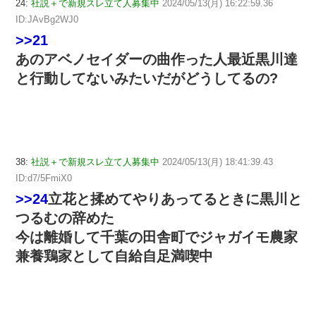
24:
社説＋で新規スレ立て人募集中
2024/05/13(月) 16:22:59.36
ID:JAvBg2WJ0
>>21
あのアベノセイダーの曲作った人最近黒川達
と行動してないみたいだがどうしてるの?
38:
社説＋で新規スレ立て人募集中
2024/05/13(月) 18:41:39.43
ID:d7/5FmiX0
>>24
立花と揉めてやりあってるときに黒川と
つるむの辞めた
今は離婚して千葉の田舎町でジャガイモ農家
兼養鶏家として自給自足満喫中