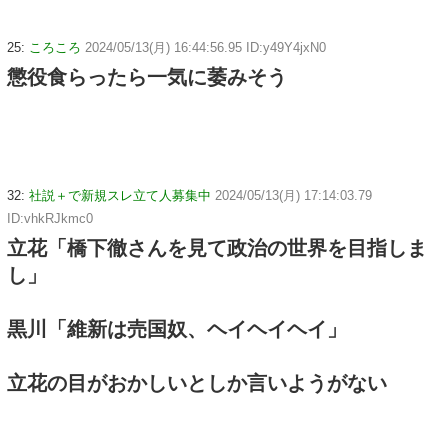
25:
ころころ
2024/05/13(月) 16:44:56.95 ID:y49Y4jxN0
懲役食らったら一気に萎みそう
32:
社説＋で新規スレ立て人募集中
2024/05/13(月) 17:14:03.79
ID:vhkRJkmc0
立花「橋下徹さんを見て政治の世界を目指しま
し」
黒川「維新は売国奴、ヘイヘイヘイ」
立花の目がおかしいとしか言いようがない