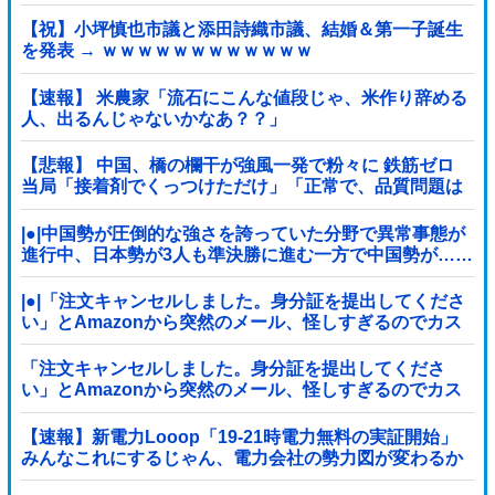
【祝】小坪慎也市議と添田詩織市議、結婚＆第一子誕生
を発表 → ｗｗｗｗｗｗｗｗｗｗｗｗ
【速報】 米農家「流石にこんな値段じゃ、米作り辞める
人、出るんじゃないかなあ？？」
【悲報】 中国、橋の欄干が強風一発で粉々に 鉄筋ゼロ
当局「接着剤でくっつけただけ」「正常で、品質問題は
ない」
|●|中国勢が圧倒的な強さを誇っていた分野で異常事態が
進行中、日本勢が3人も準決勝に進む一方で中国勢が……
|●|「注文キャンセルしました。身分証を提出してくださ
い」とAmazonから突然のメール、怪しすぎるのでカス
タマーに確認したら……
「注文キャンセルしました。身分証を提出してくださ
い」とAmazonから突然のメール、怪しすぎるのでカス
タマーに確認したら……
【速報】新電力Looop「19-21時電力無料の実証開始」
みんなこれにするじゃん、電力会社の勢力図が変わるか