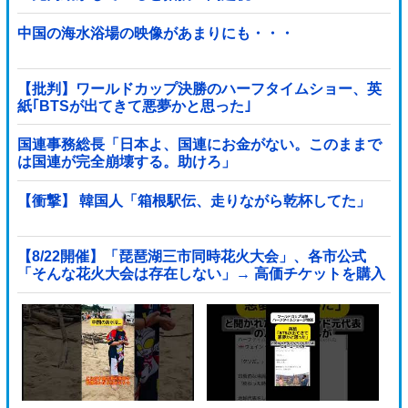
中国の海水浴場の映像があまりにも・・・
【批判】ワールドカップ決勝のハーフタイムショー、英
紙｢BTSが出てきて悪夢かと思った｣
国連事務総長「日本よ、国連にお金がない。このままで
は国連が完全崩壊する。助けろ」
【衝撃】 韓国人「箱根駅伝、走りながら乾杯してた」
【8/22開催】「琵琶湖三市同時花火大会」、各市公式
「そんな花火大会は存在しない」→ 高価チケットを購入
した人達がSNS阿鼻叫喚他