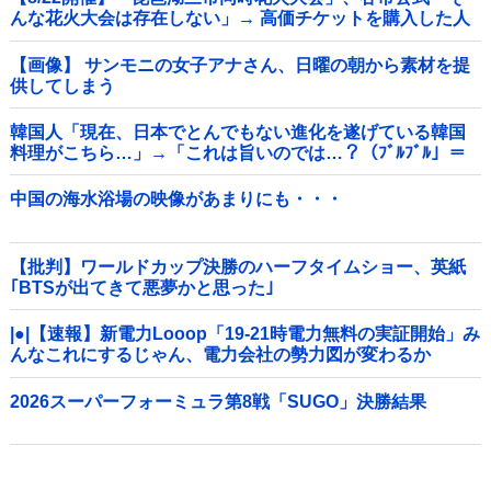
んな花火大会は存在しない」→ 高価チケットを購入した人
達がSNS阿鼻叫喚他
【画像】 サンモニの女子アナさん、日曜の朝から素材を提
供してしまう
韓国人「現在、日本でとんでもない進化を遂げている韓国
料理がこちら…」→「これは旨いのでは…？（ﾌﾞﾙﾌﾞﾙ」＝
韓国の反応
中国の海水浴場の映像があまりにも・・・
【批判】ワールドカップ決勝のハーフタイムショー、英紙
｢BTSが出てきて悪夢かと思った｣
|●|【速報】新電力Looop「19-21時電力無料の実証開始」み
んなこれにするじゃん、電力会社の勢力図が変わるか
2026スーパーフォーミュラ第8戦「SUGO」決勝結果