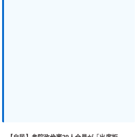
【自民】参院政倫審29人全員が「出席拒