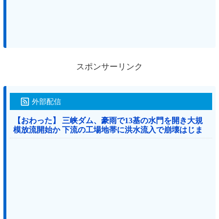
スポンサーリンク
外部配信
【おわった】 三峡ダム、豪雨で13基の水門を開き大規
模放流開始か 下流の工場地帯に洪水流入で崩壊はじま
る