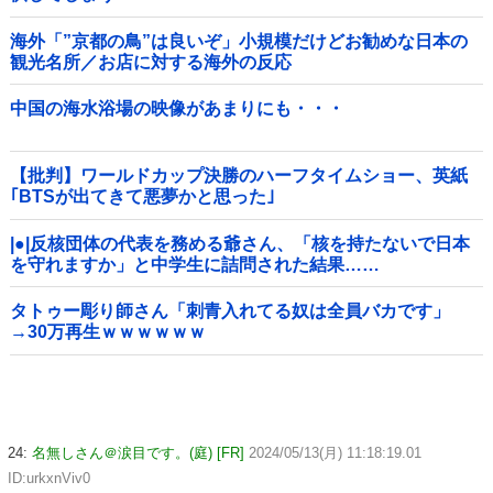
海外「”京都の鳥”は良いぞ」小規模だけどお勧めな日本の
観光名所／お店に対する海外の反応
中国の海水浴場の映像があまりにも・・・
【批判】ワールドカップ決勝のハーフタイムショー、英紙
｢BTSが出てきて悪夢かと思った｣
|●|反核団体の代表を務める爺さん、「核を持たないで日本
を守れますか」と中学生に詰問された結果……
タトゥー彫り師さん「刺青入れてる奴は全員バカです」
→30万再生ｗｗｗｗｗｗ
24:
名無しさん＠涙目です。(庭) [FR]
2024/05/13(月) 11:18:19.01
ID:urkxnViv0