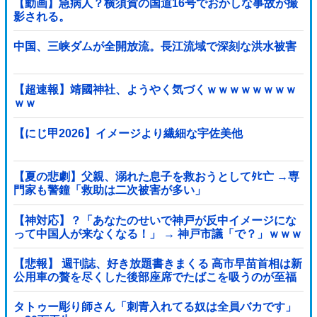
【動画】急病人？横須賀の国道16号でおかしな事故が撮
影される。
中国、三峡ダムが全開放流。長江流域で深刻な洪水被害
【超速報】靖國神社、ようやく気づくｗｗｗｗｗｗｗｗ
ｗｗ
【にじ甲2026】イメージより繊細な宇佐美他
【夏の悲劇】父親、溺れた息子を救おうとしてﾀﾋ亡 →専
門家も警鐘「救助は二次被害が多い」
【神対応】？「あなたのせいで神戸が反中イメージにな
って中国人が来なくなる！」 → 神戸市議「で？」ｗｗｗ
ｗｗｗｗｗｗｗｗｗｗｗｗ
【悲報】 週刊誌、好き放題書きまくる 高市早苗首相は新
公用車の贅を尽くした後部座席でたばこを吸うのが至福
の時間「どんどん延びる乗車時間」
タトゥー彫り師さん「刺青入れてる奴は全員バカです」