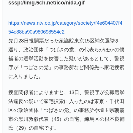
sssp://img.5ch.net/ico/nida.gif
https://news.ntv.co.jp/category/society/f4e604407f4
54c88ba90a980698554c2
先月28日投開票だった衆議院東京15区補欠選挙を
巡り、政治団体「つばさの党」の代表らがほかの候
補者の選挙活動を妨害した疑いがあるとして、警視
庁が「つばさの党」の事務所など関係先へ家宅捜索
に入りました。
捜査関係者によりますと、13日、警視庁が公職選挙
法違反の疑いで家宅捜索に入ったのは東京・千代田
区の政治団体「つばさの党」の事務所や埼玉県朝霞
市の黒川敦彦代表（45）の自宅、練馬区の根本良輔
氏（29）の自宅です。