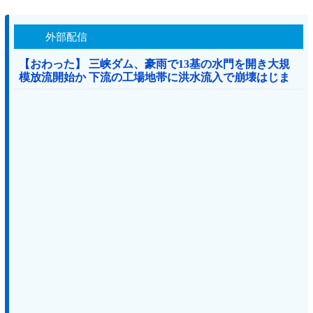
外部配信
【おわった】 三峡ダム、豪雨で13基の水門を開き大規
模放流開始か 下流の工場地帯に洪水流入で崩壊はじま
る