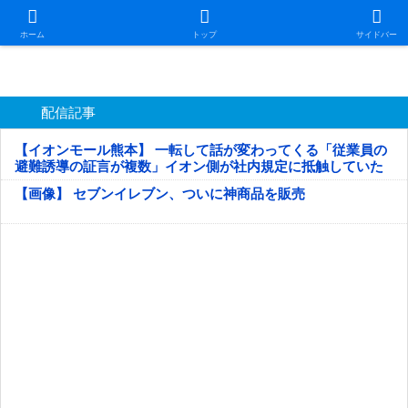
日本第一！ニュース録
ホーム
トップ
サイドバー
配信記事
【イオンモール熊本】 一転して話が変わってくる「従業員の
避難誘導の証言が複数」イオン側が社内規定に抵触していた
疑い
【画像】 セブンイレブン、ついに神商品を販売