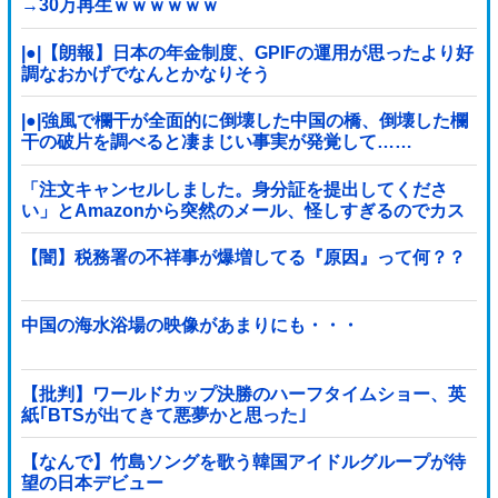
→30万再生ｗｗｗｗｗｗ
|●|【朗報】日本の年金制度、GPIFの運用が思ったより好
調なおかげでなんとかなりそう
|●|強風で欄干が全面的に倒壊した中国の橋、倒壊した欄
干の破片を調べると凄まじい事実が発覚して……
「注文キャンセルしました。身分証を提出してくださ
い」とAmazonから突然のメール、怪しすぎるのでカス
タマーに確認したら……
【闇】税務署の不祥事が爆増してる『原因』って何？？
中国の海水浴場の映像があまりにも・・・
【批判】ワールドカップ決勝のハーフタイムショー、英
紙｢BTSが出てきて悪夢かと思った｣
【なんで】竹島ソングを歌う韓国アイドルグループが待
望の日本デビュー