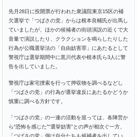
先月28日に投開票が行われた衆議院東京15区の補
欠選挙で「つばさの党」からは根本良輔氏が出馬し
ていましたが、ほかの候補者の街頭演説の近くで大
音量で演説したり、クラクションを鳴らしたりした
行為が公職選挙法の「自由妨害罪」にあたるとして
警視庁は選挙期間中に黒川代表や根本氏ら3人に警
告を出していました。
警視庁は家宅捜索を行って押収物を調べるなどし
「つばさの党」の行為が選挙違反にあたるかどうか
慎重に調べる方針です。
「つばさの党」の一連の活動を巡っては、各陣営か
ら“恐怖を感じた”“選挙妨害”との声が相次ぐ一方、
「つばさの党」側は自分たちも候補者を出してい