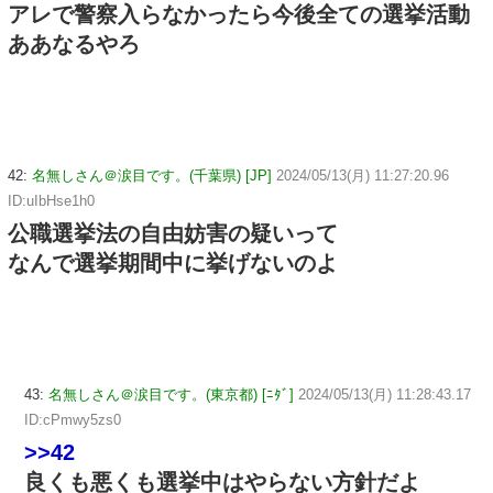
アレで警察入らなかったら今後全ての選挙活動
ああなるやろ
42:
名無しさん＠涙目です。(千葉県) [JP]
2024/05/13(月) 11:27:20.96
ID:uIbHse1h0
公職選挙法の自由妨害の疑いって
なんで選挙期間中に挙げないのよ
43:
名無しさん＠涙目です。(東京都) [ﾆﾀﾞ]
2024/05/13(月) 11:28:43.17
ID:cPmwy5zs0
>>42
良くも悪くも選挙中はやらない方針だよ