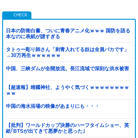
日本の防衛白書、ついに青春アニメ化ｗｗｗ 国防を語る
本なのに表紙が謎すぎる
タトゥー彫り師さん「刺青入れてる奴は全員バカです」
→30万再生ｗｗｗｗｗｗ
中国、三峡ダムが全開放流。長江流域で深刻な洪水被害
【超速報】靖國神社、ようやく気づくｗｗｗｗｗｗｗｗ
ｗｗ
中国の海水浴場の映像があまりにも・・・
【批判】ワールドカップ決勝のハーフタイムショー、英
紙｢BTSが出てきて悪夢かと思った｣