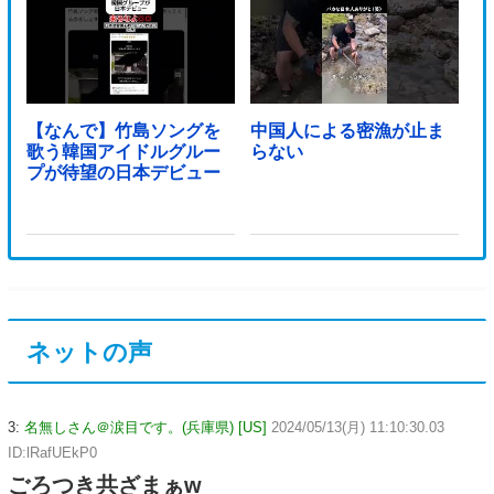
【なんで】竹島ソングを
中国人による密漁が止ま
歌う韓国アイドルグルー
らない
プが待望の日本デビュー
ネットの声
3:
名無しさん＠涙目です。(兵庫県) [US]
2024/05/13(月) 11:10:30.03
ID:lRafUEkP0
ごろつき共ざまぁw