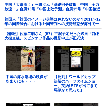
中国「大豪雨！」三峡ダム「基礎部分破損」中国「全力
放流！」台風13号「中国上陸予測」台風15号「中国接近
（画像」中国「台風同時上陸！（穀物生産が壊滅危機」
→
韓国人「韓国のイメージ失墜は免れないのか？2011〜12
年の国際試合における外国審判への接待疑惑が海外で一
斉に報じられる‥」
【悲報】佐藤二朗さん（57）主演予定だった映画『踊る
大捜査線』スピンオフ作品の撮影中止が正式決
定・・・・・・・・・他
中国の海水浴場の映像が
【批判】ワールドカップ
あまりにも・・・
決勝のハーフタイムショ
ー、英紙｢BTSが出てきて
悪夢かと思った｣